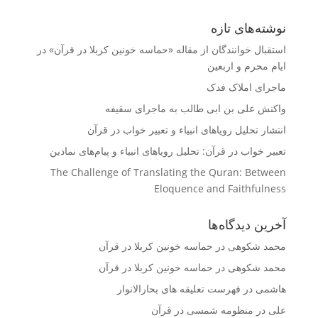
نوشته‌های تازه
استقبال خوانندگان از مقاله «حماسه خونین کربلا در قرآن» در
ایام محرم و اربعین
ماجرای املاک فدک
واکنش على بن ابى طالب به ماجرای سقیفه
انتشار تحلیل رویاهای انبیاء و تعبیر خواب در قرآن
تعبیر خواب در قرآن: تحلیل رویاهای انبیاء و پیام‌های نمادین
The Challenge of Translating the Quran: Between
Eloquence and Faithfulness
آخرین دیدگاه‌ها
محمد شکوهی
در
حماسه خونین کربلا در قرآن
محمد شکوهی
در
حماسه خونین کربلا در قرآن
هاشمی
در
فهرست تعلیقه های بحارالانوار
علی
در
منظومه شمسی در قرآن