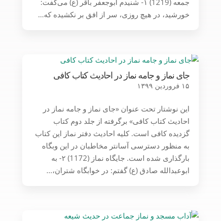
جمعه (1219) ۱- شنیدم ابوجعفر باقر (ع) می‌گفت:
خورشید، در هیچ روزی، سر از افق بر نکشیده که...
جای نماز و جامه نماز در احادیث کتاب کافی
۱۵ فروردین ۱۳۹۹
این نوشتار تحت عنوان «جای نماز و جامه نماز در
احادیث کتاب کافی» برگرفته از جلد دوم کتاب
گزدیده کافی است. کلیه احادیث دفتر نماز این کتاب
به منظور دسترسی آسانتر مخاطبان در این وبگاه
بارگذاری شده است. جایگاه نماز (1172) ۲- به
ابوعبدالله صادق (ع) گفتم: در خوابگاه شتران،...