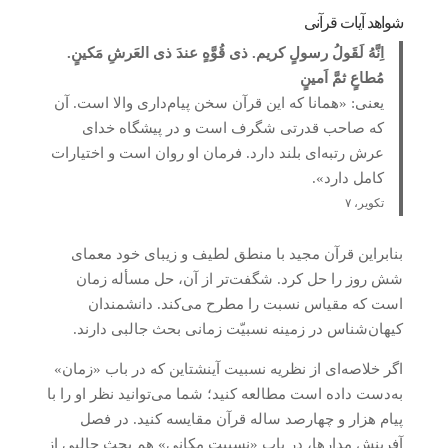
شواهد آیات قرآنی
اِنَّهُ لَقَولُ رسولٍ کریم. ذی قُوَّهٍ عندَ ذی العَرشِ مَکینٍ.
مُطاعٍ ثمَّ اَمینٍ
یعنی: «همانا که این قرآن سخن پیام‌داری والا است. آن
که صاحب قدرتی شگرف است و در پیشگاه خدای
عرش رتبه‌ای بلند دارد. فرمان او روان است و اختیارات
کامل دارد».
تکویر، ۷
بنابراین قرآن مجید با منطق لطیف و زیبای خود معمای
شش روز را حل کرد. شگفت‌تر از آن، حل مسأله زمان
است که مقیاس نسبت را مطرح می‌کند. دانشمندان
کیهان‌شناس در زمینه نسبیّت زمانی بحث جالبی دارند.
اگر خلاصه‌ای از نظریه نسبیت آینشتاین که در باب «زمان»
به‌دست داده است مطالعه کنید؛ شما می‌توانید نظر او را با
پیام هزار و چهارصد ساله قرآن مقایسه کنید. در فصل
آفرینش مدارها، در باب «نسبیت مکانی» هم بحث جالبی از