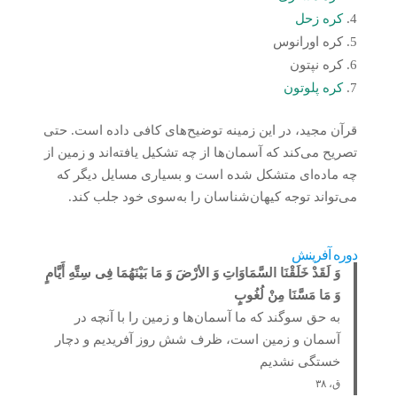
کره زحل
کره اورانوس
کره نپتون
کره پلوتون
قرآن مجید، در این زمینه توضیح‌های کافی داده است. حتی
تصریح می‌کند که آسمان‌ها از چه تشکیل یافته‌اند و زمین از
چه ماده‌ای متشکل شده است و بسیاری مسایل دیگر که
می‌تواند توجه کیهان‌شناسان را به‌سوی خود جلب کند.
دوره آفرینش
وَ لَقَدْ خَلَقْنَا السَّمَاوَاتِ وَ الأرْضَ وَ مَا بَیْنَهُمَا فِی سِتَّهِ أَیَّامٍ
وَ مَا مَسَّنَا مِنْ لُغُوبٍ
به حق سوگند که ما آسمان‌ها و زمین را با آنچه در
آسمان و زمین است، ظرف شش روز آفریدیم و دچار
خستگی نشدیم
ق، ۳۸