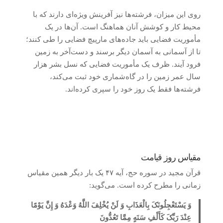
روی این میزان، فرشته‌ها نیز آفرینش ویژه‌ای دارند که با
محیط کار و کوشش آنان هماهنگ است. آن‌ها در یک
مأموریت فضایی باید جاده‌های مارپیچ فضایی را طی کنند؛
تا از آسمانی به آسمان دیگر برسند و دست‌آخر به زمین
فرود آیند. ظرف یک مأموریت فضایی که نسل بشر هزار
سال عمر زمین را در گاه‌شماری خود ثبت می‌کند،
فرشته‌ها فقط یک روز خود را سپری کرده‌اند.
مقیاس روز قیامت
قرآن مجید در سوره حج، آیه ۴۷ یک بار دیگر همین مقیاس
زمانی را مطرح کرده است. می‌گوید:
وَ یَسْتَعْجِلُونَکَ بِالْعَذَابِ وَ لَنْ یُخْلِفَ اللَّهُ وَعْدَهُ وَ إِنَّ یَوْمًا
عِنْدَ رَبِّکَ کَأَلْفِ سَنَهٍ مِمَّا تَعُدُّونَ