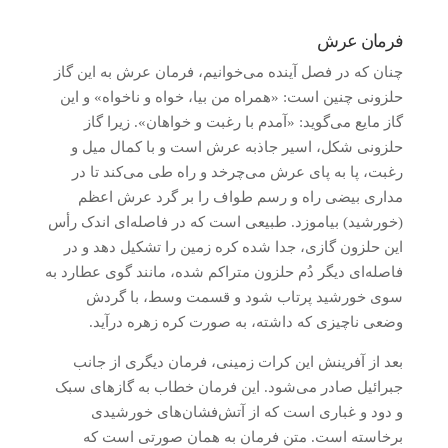
فرمان عرش
چنان که در فصل آینده می‌خوانیم، فرمان عرش به این گاز
حلزونی چنین است: «همراه من بیا، خواه و ناخواه» و این
گاز مایع می‌گوید: «آمدم با رغبت و خواهان». زیرا گاز
حلزونی شکل، اسیر جاذبه عرش است و با کمال میل و
رغبت، پا به‌ پای عرش می‌چرخد و راه طی می‌کند تا در
مداری بیضی راه و رسم طواف را بر گرد عرش اعظم
(خورشید) بیاموزد. طبیعی است که در فاصله‌ای اندک رأس
این حلزون گازی، جدا شده کره زمین را تشکیل دهد و در
فاصله‌ای دیگر دُم حلزون متراکم شده، مانند گوی عطارد به
سوی خورشید پرتاب شود و قسمت وسط، با گردش
وضعی ناچیزی که داشته، به صورت کره زهره درآید.
بعد از آفرینش این کرات زمینی، فرمان دیگری از جانب
جبرائیل صادر می‌شود. این فرمان خطاب به گازهای سبک
و دود و غباری است که از آتش‌فشان‌های خورشیدی
برخاسته است. متن فرمان به همان صورتی است که