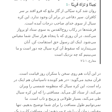
بَعِیدًا وَ نَرَاهُ قَرِیبًا
–
1
روان شد کره سیّالی از گاز مایع که فرو افتد بر سر
کافران. سپر دفاعی در برابر آن وجود ندارد. این کره
سیال از سوی خدای صاحب درجات آمده است.
فرشته‌ها در رکاب روح‌القدس به سوی ستاد او پرواز
می‌کنند، در آن روزی که با پنجاه هزار سال شما مقیاس
می‌شود. اینک ای رسول حق استقامت کن. آنان
می‌پندارند که سقوط آن کره سیال چه دور است و ما
می‌بینیم که چه نزدیک است
معارج، ۱ تا ۷
در این آیات هم روی سخن با منکران روز قیامت است.
قرآن مجید می‌گوید: «در هم کوبنده ناسپاسان هم اینک در
راه است، این کره سیال که منظومه شمسی را ویران
می‌کند، از ستاد کل می‌آید. مسافتی را که این کره سیال
طی می‌کند، بسیار طولانی و پرپیچ و تاب است. ما
نمی‌توانیم طول مسافت را برای شما توضیح بدهیم، تنها
مقیاس زمان آن را شرح می‌دهیم: این مسافت کاربرد یک