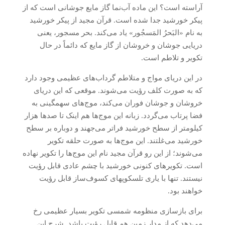
آراسته است؟ این ماده آب‌نما گاز مایع جوشانی است که از
پیکر خورشید جدا شده است. قرآن مجید از پیکر خورشید
به نام «البَحرُ المَسجُور» یاد می‌کند. بحر مسجور، یعنی
دریایی جوشان و خروشان از گاز مایع که دائماً در حال
تکویر و تلاطم است.
در این دریای مواج و متلاطم گرداب‌های عظیمی وجود دارد
که به صورت کلف رؤیت می‌شوند. موقعی که این دریای
خروشان و جوشان فوران می‌کند، موج‌های سهمگینی به
فضا پرتاب می‌گردد. زبانه این موج‌ها هم اینک تا صدها هزار
کیلومتر از سطح خورشید فراتر می‌جهند و دوباره بر سطح
خورشید می‌غلتند. این موج‌ها به صورت حلقه تکویر
می‌شوند؛ از این رو قرآن مجید نام این موج‌ها را تکویر نهاده
است. تکویرهای کنونی خورشید با چشم عادی قابل رؤیت
نیستند. تنها با یاری تلسکوپهای کسوف‌ساز قابل رؤیت
خواهند بود.
برای بازسازی منظومه شمسی تکویر بسیار عظیمی رخ
می‌دهد که از مدار زمین هم قابل رؤیت باشد. شرح این