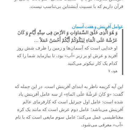
قرآن داریم که با نسبیت آینشتاین بی‌تناسب نیست.
عوامل آفرینش و هفت آسمان
وَ هُوَ الَّذِی خَلَقَ السَّمَاوَاتِ وَ الأرْضَ فِی سِتَّهِ أَیَّامٍ وَ کَانَ
عَرْشُهُ عَلَى الْمَاءِ لِیَبْلُوَکُمْ أَیُّکُمْ أَحْسَنُ عَمَلاً …
او خدایی است که آسمان‌ها و زمین را ظرف شش روز
آفرید و عرش او بر زبر «آب» بود، تا بیازماید شما را که
کدام یک کار نیکوتر می‌کنید
هود، ۷
این آیه کریمه ناظر به ابتدای آفرینش است. در این جمله که
گفت: «وَ کانَ عَرشُهُ علَی الماءِ» از سه عامل آفرینش یاد
شده است: عامل اول جبرئیل است که کارفرمای عالم
آفرینش می‌باشد؛ عامل دوم عرش است که مانند یک کره
مغناطیسی عمل می‌کند؛ عامل سوم مایعی است که با نام
«آب» معرفی می‌شود.