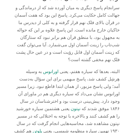
سرانجام پاسخ دیگری به میان آورده شد که از درماندگی و
جهالت کامل حکایت می‌کرد. پاسخ این بود که هفت آسمان
در قرآن بالای فلک نهم قرار گرفته و به کلی از دیدرس ما
خاکیان خارج مانده است. این پاسخ علاوه بر این که حواله
به مجهول بود، با منطق قرآن هم برابر نبود که ستارگان
شب‌تاب را زینت آسمان اول می‌شمارد. آیا می‌توان گفت
که زینت آسمان اول قابل رؤیت است و در عین حال پشت
فلک نهم مخفی گشته است؟
البته، بعدها که سیاره هفتم، یعنی
اورانوس
به وسیله
هِرشِل کشف شد، پاسخ مبهمی برای این سؤال به‌دست
آمد؛ ولی پاسخ مزبور، از همان ابتدا قاطع نبود. زیرا مسیر
اورانوس نشان می‌داد که سیاره دیگری هم در ماورای آن
وجود دارد. پیش‌بینی درست بود و اخترشناسان در سال
۱۸۴۶ موفق شدند که
نپتون
یعنی هشتمین سیاره خورشید
را هم کشف کنند و بالاخره با توجه به اختلالی که در مسیر
نپتون مشاهده شد، محاسبه‌هایی انجام گرفت که در سال
۱۹۳۰ نهمین سیاره منظومه شمسی، یعنی
پلوتن
هم کشف