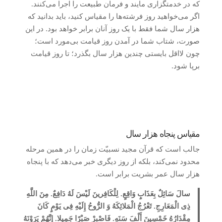
که در خدمتگزاری مایند و فرمان طبیعت را اجرا می‌کنند.
اگر می‌خواهید روز فرشته‌ها را مقیاس کنید، باید بدانید که
هزار سال شما فقط با یک روز آنان برابر خواهد بود. در این
صورت، شتاب شما در آمدن روز قیامت بی‌مورد است؛
چون لااقل بایستی چندین هزار سال بگذرد؛ تا روز قیامت
برپا شود.
مقیاس پنجاه هزار سال
جالب است که قرآن مجید نسبیّت زمان را در همین مرحله
محدود نمی‌کند، بلکه از روز دیگری خبر می‌دهد که با پنجاه
هزار سال عمر بشریت برابر است.
سالَ سَائِلٌ بِعَذَابٍ وَاقِعٍ. لِلْکَافِرینَ لَیْسَ لَهُ دَافِعٌ. مِنَ اللَّهِ
ذِی الْمَعَارِجِ. تَعْرُجُ الْمَلائِکَهُ وَ الرُّوحُ إِلَیْهِ فِی یَوْمٍ کَانَ
مِقْدَارُهُ خَمْسِینَ أَلْفَ سَنَهٍ. فَاصْبِرْ صَبْرًا جَمِیلا. إِنَّهُمْ یَرَوْنَهُ