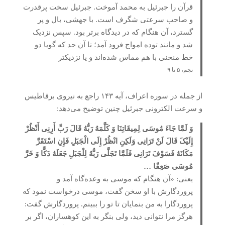
قرآن را جبرئیل به محمد آموخت. جبرئیل سخت پرقدرت
و صاحب سرعتی شگرف است. با جهشی، بال و پر
گسترد، آن هنگام که در دیدگاه برتر بود. سپس نزدیک
شد و مانند توده امواج فرود آمد؛ تا آن حد که گویا دو
خط منحنی با هم مماس شده‌اند و یا نزدیکتر
نجم، ۵ تا ۹
از جمله در سوره اعراف، آیه ۱۴۳ راجع به نیروی برقاطیس
و سرعت الکترونی جبرئیل چنین توضیح می‌دهد:
وَ لَمَّا جَاءَ مُوسَى لِمِیقَاتِنَا وَ کَلَّمَهُ رَبُّهُ قَالَ رَبِّ أَرِنِی أَنْظُرْ
إِلَیْکَ قَالَ لَنْ تَرَانِی وَلَکِنِ انْظُرْ إِلَى الْجَبَلِ فَإِنِ اسْتَقَرَّ
مَکَانَهُ فَسَوْفَ تَرَانِی فَلَمَّا تَجَلَّى رَبُّهُ لِلْجَبَلِ جَعَلَهُ دَکًّا وَ خَرَّ
مُوسَى صَعِقًا …
یعنی: «آن هنگام که موسی به وعده‌گاه آمد و
پروردگارش با او سخن گفت، موسی درخواست نمود که
پروردگارا به من بنمایان تا تو را ببینم. پروردگارش گفت:
هرگز مرا نتوانی دید، ولی بنگر به این کوهساران، اگر بر