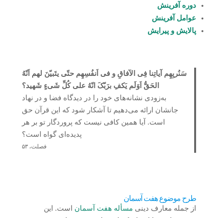
دوره آفرینش
عوامل آفرینش
پالایش و پیرایش
سَنُریِهِم آیاتِنا فِی الآفاقِ و فی اَنفُسِهِم حتّی یتَبیّنَ لهم اَنّهُ
الحَقُّ اَوَلَم یَکفِ برَبّکَ انّهُ علی کُلِّ شَی‌ءٍ شَهید؟
به‌زودی نشانه‌های خود را در دیدگاه فضا و در نهاد
جانشان ارائه می‌دهیم تا آشکار شود که این قرآن حق
است. آیا همین کافی نیست که پروردگار تو بر هر
پدیده‌ای گواه است؟
فصلت، ۵۳
طرح موضوع هفت آسمان
از جمله معارف دینی
مسأله هفت آسمان
است. این