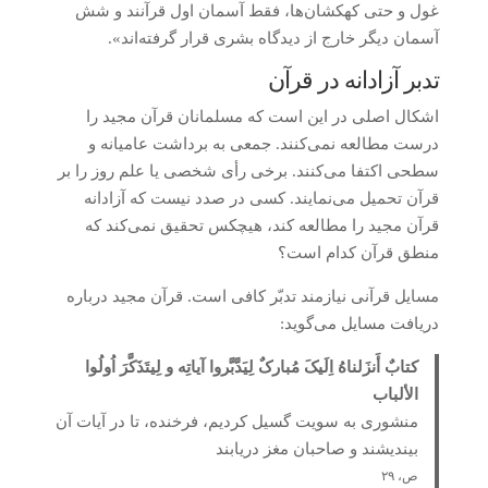
غول و حتی کهکشان‌ها، فقط آسمان اول قرآنند و شش
آسمان دیگر خارج از دیدگاه بشری قرار گرفته‌اند».
تدبر آزادانه در قرآن
اشکال اصلی در این است که مسلمانان قرآن مجید را
درست مطالعه نمی‌کنند. جمعی به برداشت عامیانه و
سطحی اکتفا می‌کنند. برخی رأی شخصی یا علم روز را بر
قرآن تحمیل می‌نمایند. کسی در صدد نیست که آزادانه
قرآن مجید را مطالعه کند، هیچکس تحقیق نمی‌کند که
منطق قرآن کدام است؟
مسایل قرآنی نیازمند تدبّر کافی است. قرآن مجید درباره
دریافت مسایل می‌گوید:
کتابٌ أَنزَلناهُ اِلَیکَ مُبارکٌ لِیَدَّبَّروا آیاتِه و لِیتَذَکَّرَ اُولُوا
الألباب
منشوری به سویت گسیل کردیم، فرخنده، تا در آیات آن
بیندیشند و صاحبان مغز دریابند
ص، ۲۹