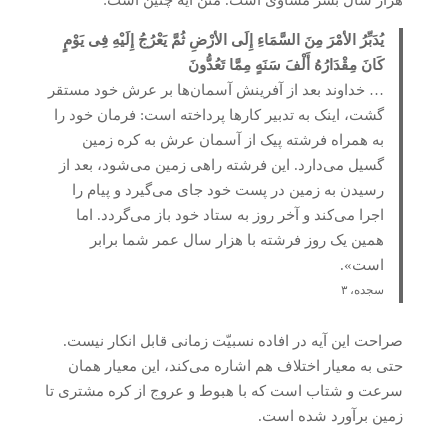
یُدَبِّرُ الأمْرَ مِنَ السَّمَاءِ إِلَى الأرْضِ ثُمَّ یَعْرُجُ إِلَیْهِ فِی یَوْمٍ
کَانَ مِقْدَارُهُ أَلْفَ سَنَهٍ مِمَّا تَعُدُّونَ
… خداوند بعد از آفرینش آسمان‌ها بر عرش خود مستقر
گشت، اینک به تدبیر کارها پرداخته است: فرمان خود را
به همراه فرشته پیک از آسمان عرش به کره زمین
گسیل می‌دارد. این فرشته راهی زمین می‌شود، بعد از
رسیدن به زمین در پست خود جای می‌گیرد و پیام را
اجرا می‌کند و آخر روز به ستاد خود باز می‌گردد. اما
همین یک روز فرشته با هزار سال عمر شما برابر
است».
سجده، ۳
صراحت این آیه در افاده نسبیّت زمانی قابل انکار نیست.
حتی به معیار اختلاف هم اشاره می‌کند، این معیار همان
سرعت و شتاب است که با هبوط و عروج از کره مشتری تا
زمین برآورد شده است.