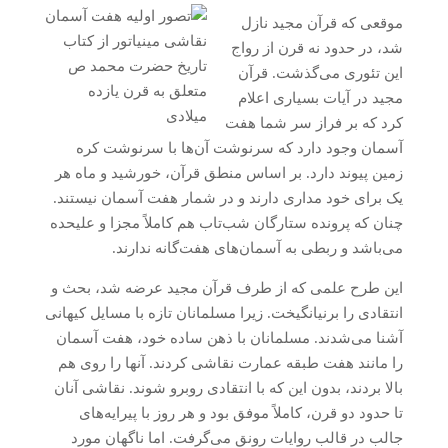
موقعی که قرآن مجید نازل
نقاشی مینیاتور از کتاب
شد، در حدود نه قرن از رواج
تاریخ حضرت محمد ص
این تئوری می‌گذشت. قرآن
متعلق به قرن یازده
مجید در آیات بسیاری اعلام
میلادی
کرد که بر فراز سر شما هفت
آسمان وجود دارد که سرنوشت آن‌ها با سرنوشت کره
زمین پیوند دارد. بر اساس منطق قرآن، خورشید و ماه هر
یک برای خود مداری دارند و در شمار هفت آسمان نیستند.
چنان که پرونده ستارگان شب‌تاب هم کاملاً مجزا و علیحده
می‌باشد و ربطی به آسمان‌های هفت‌گانه ندارند.
این طرح علمی که از طرف قرآن مجید عرضه شد، بحث و
انتقادی را برنیانگیخت. زیرا مسلمانان تازه با مسایل کیهانی
آشنا می‌شدند. مسلمانان با ذهن ساده خود، هفت آسمان
را مانند هفت طبقه عمارت نقاشی کردند. آنها را روی هم
بالا بردند، بدون این که با انتقادی روبرو شوند. نقاشی آنان
تا حدود دو قرن، کاملاً موفق بود و هر روز با پیرایه‌‌های
جالب در قالب روایات رونق می‌گرفت. اما ناگهان مورد