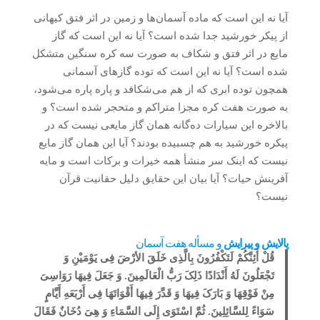
آیا نه این است که ماده آسمان‌ها و زمین در اثر فتق کیهانی
از پیکر خورشید جدا شده است؟ آیا نه این است که گاز
مایع در اثر فتق و شکاف به صورت سه کره سنگین متشکل
شده است؟ آیا نه این است که توده گازهای آسمانی
همچون توده ابری که از هم می‌شکافد و پاره پاره می‌شود،
به صورت هفت کره مجزا متراکم و متحجر شده است؟ و
بالاخره این سیارات ده‌گانه همان گاز مایعی نیست که در
پیکره خورشید به هم چسبیده بودند؟ آیا این همان گاز مایع
نیست که اینک سر منشأ همه خیرات و برکات است و مایه
آفرینش حیات؟ آیا بیان این حقایق دلیل حقانیت قرآن
نیست؟
پالایش و پیرایش
و مسأله هفت آسمان
قُلْ أَئِنَّکُمْ لَتَکْفُرُونَ بِالَّذِی خَلَقَ الأرْضَ فِی یَوْمَیْنِ وَ
تَجْعَلُونَ لَهُ أَنْدَادًا ذَلِکَ رَبُّ الْعَالَمِینَ. وَ جَعَلَ فِیهَا رَوَاسِیَ
مِنْ فَوْقِهَا وَ بَارَکَ فِیهَا وَ قَدَّرَ فِیهَا أَقْوَاتَهَا فِی أَرْبَعَهِ أَیَّامٍ
سَوَاءً لِلسَّائِلِینَ. ثُمَّ اسْتَوَى إِلَى السَّمَاءِ وَ هِیَ دُخَانٌ فَقَالَ