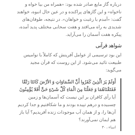
درباره گاز مایع صادر شده بود: «همراه من بیا خواه و
ناخواه» و این گازهای پراکنده و در عین حال انبوه، خواهند
گفت: «آمدم با رغبت و خواهان». در نتیجه، طوفان‌های
شدیدی به راه می‌افتد و هفت سحابی مختلف پدید آمده،
پیکره هفت آسمان را می‌آراید.
شواهد قرآنی
این بود ترسیمی از عوامل آفرینش که کاملاً با نوامیس
طبیعت تائید می‌شود. از این روست که قرآن مجید
می‌گوید:
أَوَلَمْ یَرَ الَّذِینَ کَفَرُوا أَنَّ السَّمَاوَاتِ وَ الأرْضَ کَانَتَا رَتْقًا
فَفَتَقْنَاهُمَا وَ جَعَلْنَا مِنَ الْمَاءِ کُلَّ شَیْءٍ حَیٍّ أَفَلا یُؤْمِنُونَ
آیا رأی کافران بر این نیست که آسمان‌ها و زمین
چسبیده و درهم تپیده بودند و ما شکافتیم و جدا کردیم
آن‌ها را، و از همان آب موجودات زنده آفریدیم؟ آیا باز
هم ایمان نمی‌آورند؟
انبیاء ، ۳۰