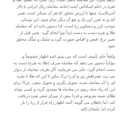
نقره در حکم اسکناس است (مانند معامله ریال ایرانی با دلار
آمریکایی)، منتها با ارزش شناور که هر آن ممکن است تغییر
کند و به ضرر این یک و نفع آن دیگر تمام شود. این نوسان،
موجب غَرَر و دستاویز ربا است. لذا دستور داده اند که معامله
طلا و نقره دست به دست (یداً بیدٍ) انجام گیرد. یعنی قبل از
تغییر نرخ، قبض و اقباض صورت گیرد و تملیک و تملّک محقق
شود.
واقعاً جای تأسف است که می بینیم ائمه اطهار خصوصاً و
مؤکداً دستور می دهند که معامله صرف (طلا به نقره) دست به
دست انجام گیرد، حتّی می فرمایند: اگر طرف معامله از دیوار
می پَرد، همراهش بِپَر و او را ترک مکن تا این که طلا یا نقره
ای را که معامله شده، تحویل بگیری و تحویل بدهی. چرا؟ برای
این که راه حیله ربوی در معامله ها مسدود گردد و کسی نتواند
طلای نسیه بفروشد و فردا بیش از میزان سَعر نقره دریافت
کند، اما جاهلان می گویند: أئمه اطهار راه فرار از ربا را باز
کرده اند؛ سُبحانَ اللهِ.