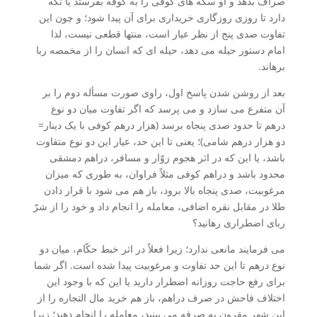
صراف بدهد و او سکه های کوفی را به کوفه بفرستد یا نگه
دارد تا روزی روزگاری خریداری برای آن پیدا شود؛ و چون این
تفاوت صدی پنج از نظر عیار است، منتها قطعی نیست، لذا
امام دستور حیله می دهد، حیله ای که انسان را از مخمصه ربا
برهاند.
بعد از روشن شدن پاسخ اول، راوی صورت مسأله دوم را بر
آن متفرع می سازد و می پرسد که اگر تفاوت میان دو نوع
درهم تا حدود صدی پنجاه برسد (هزار درهم کوفی با یک دینار=
دو هزار درهم شامی)؛ یعنی تا این حد، عیار این دو نوع متفاوت
باشد، یا این که در اثر هجوم زوّار و مسافر، دراهم دمشقی
محدود باشد و دراهم کوفی مثلاً فراوان، به طوری که میزان
مرغوبیت، صدی پنجاه بالا برود، باز هم می شود با قرار دادن
طلا در مقابل نقره اضافی، معامله را انجام داد و خود را از شرّ
ربای اضطراری رهانید؟
می فرمایند مانعی ندارد؛ زیرا فعلاً در اثر خبط حکّام، میان دو
نوع درهم تا این حد تفاوت و مرغوبیت پیدا شده است. اگر شما
برای رفع حاجت روزانه اضطرار دارید یا این که با وجود این
اختلاف فاحش در صرف دراهم، باز هم خرید مال التجاره را از
این شهر مقرون به صرفه می بینید، معامله را انجام دهید؛ زیرا