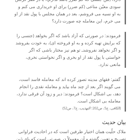
سودی معیّن متاعی (کم ضرر) برای او خریداری می کنم و
به او نسیه می فروشم، بعد در همان مجلس با پول نقد از او
می خرم، این معامله چه صورت دارد؟
فرمودند: در صورتی که آزاد باشد که اگر بخواهد (جنسی را
که برایش تهیه کرده و به او فروخته ای)، به خودت بفروشد
و اگر نخواهد نفروشدـ تو هم نیز مختار باشی که اگر
خواستی با پول نقد از او بخری و اگر نخواستی نخری،
مانعی ندارد.
گفتم: فقهای مدینه تصور کرده اند که معامله فاسد است،
می گویند اگر بعد از چند ماه بیاید و معامله نقدی را انجام
دهد، بی اشکال است؟ فرمودند: دیر و زود آن فرقی ندارد،
معامله بی اشکال است.
(
الکافی
، ج5، ص202؛
التهذیب
، ج7، ص52)
بیان حدیث
ملاک حلّیت همان اختیار طرفین است که در احادیث فراوانی
تصریح و تعیین گشته و آن معمولاً در صورتی است که پای دَین