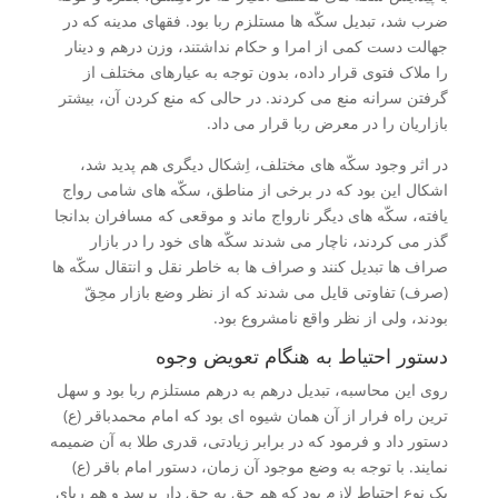
ضرب شد، تبدیل سکّه ها مستلزم ربا بود. فقهای مدینه که در
جهالت دست کمی از امرا و حکام نداشتند، وزن درهم و دینار
را ملاک فتوی قرار داده، بدون توجه به عیارهای مختلف از
گرفتن سرانه منع می کردند. در حالی که منع کردن آن، بیشتر
بازاریان را در معرض ربا قرار می داد.
در اثر وجود سکّه های مختلف، اِشکال دیگری هم پدید شد،
اشکال این بود که در برخی از مناطق، سکّه های شامی رواج
یافته، سکّه های دیگر نارواج ماند و موقعی که مسافران بدانجا
گذر می کردند، ناچار می شدند سکّه های خود را در بازار
صراف ها تبدیل کنند و صراف ها به خاطر نقل و انتقال سکّه ها
(صرف) تفاوتی قایل می شدند که از نظر وضع بازار محِقّ
بودند، ولی از نظر واقع نامشروع بود.
دستور احتیاط به هنگام تعویض وجوه
روی این محاسبه، تبدیل درهم به درهم مستلزم ربا بود و سهل
ترین راه فرار از آن همان شیوه ای بود که امام محمدباقر (ع)
دستور داد و فرمود که در برابر زیادتی، قدری طلا به آن ضمیمه
نمایند. با توجه به وضع موجود آن زمان، دستور امام باقر (ع)
یک نوع احتیاط لازم بود که هم حق به حق دار برسد و هم ربای