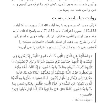
و آیین شماست، بدون تأمل، کیش خود را ترک می گوییم و به
دین و آیین شما می پیوندیم.
روایت حیله اصحاب سبت
قرآن مجید که در سوره بقره/ آیات 40ـ61، سوره نساء/ آیات
153ـ162، سوره اعراف/ آیات 159ـ171، به پاسخ ادعای آنان،
چند مورد از سرکشی، طغیان، ارتداد، بهانه جویی و استهزای
آنان را شرح می دهد. از جمله داستان «اصحاب سَبت» را
گوشزد می کند و ما اینک آیات سوره اعراف را می آوریم:
«وَ اسْأَلْهُمْ عَنِ الْقَرْیَهِ الَّتِی کَانَتْ حَاضِرَهَ الْبَحْرِ إِذْ یَعْدُونَ فِی
السَّبْتِ إِذْ تَأْتِیهِمْ حِیتَانُهُمْ یَوْمَ سَبْتِهِمْ شُرَّعًا وَ یَوْمَ لا یَسْبِتُونَ لا
تَأْتِیهِمْ کَذَلِکَ نَبْلُوهُمْ بِمَا کَانُوا یَفْسُقُونَ، وَ إِذْ قَالَتْ أُمَّهٌ مِنْهُمْ
لِمَ تَعِظُونَ قَوْمًا اللَّهُ مُهْلِکُهُمْ أَوْ مُعَذِّبُهُمْ عَذَابًا شَدِیدًا. قَالُوا
مَعْذِرَهً إِلَى رَبِّکُمْ وَ لَعَلَّهُمْ یَتَّقُونَ، فَلَمَّا نَسُوا مَا ذُکِّرُوا بِهِ أَنْجَیْنَا
الَّذِینَ یَنْهَوْنَ عَنِ السُّوءِ وَ أَخَذْنَا الَّذِینَ ظَلَمُوا بِعَذَابٍ بَئِیسٍ بِمَا
کَانُوا یَفْسُقُونَ، فَلَمَّا عَتَوْا عَنْ مَا نُهُوا عَنْهُ قُلْنَا لَهُمْ کُونُوا قِرَدَهً
خَاسِئِینَ»
(اعراف، 163ـ166).