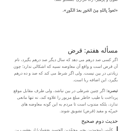
«نَعوذُ بِاللهِ مِنَ الحَورِ بعدَ الکَورِ».
مسأله هفتم: قرض
اگر کسی صد درهم می دهد که سال دیگر صد درهم بگیرد، نام
آن قرض است و واقع آن معاوضه نسیه که اشکالی ندارد؛ چون
زیادتی در بین نیست. ولی اگر شرط می کند که صد و ده درهم
بگیرد، این اضافه ربا است.
تبصره:
اگر چنین شرطی در بین نباشد، ولی طرف مقابل موقع
پرداخت با طیب خاطر مبلغ مزبور را علاوه کند، نه تنها مانعی
ندارد، بلکه مندوب است تا مردم به این گونه معاوضه های
خیریّه و مفید (قرض) تشویق شوند.
حدیث دوم صحیح
کلَینی (محمدبن یحییـ محمّدبن الحسینـ صَفوان) از یعقوب بن