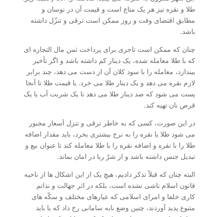
طلا و نقره نیز هر یک متاع است و قیمت آن در نوسان و
مطابق اقتضای وقت و روز ممکن است ترقی و تنزّل داشته
باشد.
چنان که ممکن است تاجری برای پرداخت ثمن مال التجاره ای
که با طلا معامله شده، یک دینار کم داشته باشد و اگر تأخیر
بیندازد، معامله را با سود کلان آن از دست می دهد، چند برابر
لازم نقره می دهد و یک دینار طلا می خرد. یا قیمت طلا تا آنجا
پست می شود که صد دینار طلا می دهد تا یک شربت آب یا یک
قرص نان تهیه کند.
در این صورت، کسی که به خاطر ترقی و تنزل اَسعار مجبور
می شود طلا یا نقره را به نرخ بیشتری بخرد، باید مقدار اضافه
طلا را با نقره و اضافه نقره را با طلا معامله کند تا عنوان بیع و
تبدیل جنس داشته باشد و از شرّ ربا در امان بماند.
البته چنان که قبلاً تذکر دادیم، هیچ یک از این اشکال ها از ناحیه
قانون اسلام ناشی نشده است، بلکه در اثر جهالت و ندانم
کاری خلفا و امرای اسلامی که عیارهای مختلف و سکّه های
متنوع پدید آوردند، چنین وضع نابه سامانی رخ داد که یا باید