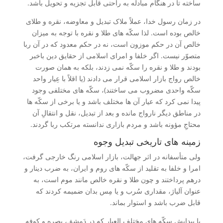
ساخته تا در هنگام مبادله به راحتی قابل تجزیه و تحویل باشد.
در زمان رسول خدا، عملاً ملاک تبدیل و معاوضه، نقره و طلای
خالص بوده است. لذا سکّه های طلا و نقره با توجه به میزان
خالص آن در حکم موزون است، نه در حکم معدود که در آن ربا
متصوّر نیست. اگر خلفا و امرای اسلامی از حقایق دین باخبر
بودند و طلا و نقره را سکّه نمی زدند، بلکه به همان صورت
خالص رواج بازار اسلامی قرار می دادند (یا اقلاً با عِیار واحد
سکّه واحدی مضروب می ساختند)، سکّه های مختلفی وجود
پیدا نمی کرد که عیار آن ها مختلف باشد و یا برخی از سکّه ها
در مناطق دیگر نارواج مانده و بعد از تبدیل، نقل و انتقالِ آن
محتاجِ مؤونه باشد و مردم بازاری ندانسته مرتکب ربا گردند.
زمینه های تاریخی تبدیل وجوه
ولی متأسفانه در اثر جهالت، بازار اسلامی رنگ خارجی گرفت،
امرا و خلفا به تقلید از سکّه های روم و ایران، به ضرب دینار و
درهم پرداختند و چون طلا و نقره خالص مانند موم است، به
عنوان آلیاژ، مقداری سُرب و یا مِس بدان ضمیمه کردند که
قابل ضرب باشد و استوار بماند.
با پیدایش سکّه های مختلف العیار که در دَمِشق، بصره و کوفه