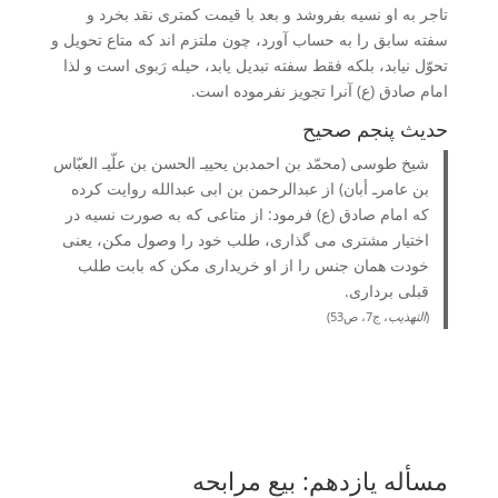
تاجر به او نسیه بفروشد و بعد با قیمت کمتری نقد بخرد و
سفته سابق را به حساب آورد، چون ملتزم اند که متاع تحویل و
تحوّل نیابد، بلکه فقط سفته تبدیل یابد، حیله رَبوی است و لذا
امام صادق (ع) آنرا تجویز نفرموده است.
حدیث پنجم صحیح
شیخ طوسی (محمّد بن احمدبن یحییـ الحسن بن علّیـ العبّاس
بن عامرـ أبان) از عبدالرحمن بن ابی عبدالله روایت کرده
که امام صادق (ع) فرمود: از متاعی که به صورت نسیه در
اختیار مشتری می گذاری، طلب خود را وصول مکن، یعنی
خودت همان جنس را از او خریداری مکن که بابت طلب
قبلی برداری.
(
التهذیب
، ج7، ص53)
مسأله یازدهم: بیع مرابحه