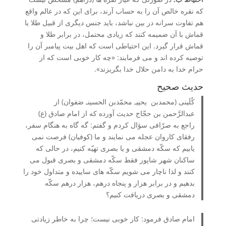
که نقره خالص آن را به حساب آرند، برای این که در عالم واقع
هم تفاوت سرانه در بین نباشد، باید جنس دیگری از قبیل طلا یا
قماش با آن ضمیمه کنند که زیادی محتمل، در برابر طلا و
قماش قرار گیرد. این احتیاطی است که اهل بیت پیامبر آن را
توصیه کرده اند و می فرمایند: «چه کار خوبی است که از
حرام خدا به دامن حلال خدا بگریزند».
حدیث صحیح
کُلَینی (محمدبن یحییـ محمّدبن الحسینـ صَفوان) از
عبدالرَّحمن بن حجّاج حدیث آورده که از امام صادق (ع)
راجع به صرّافی سؤال کردم و گفتم: گه گاه به هنگام سفر،
رفقای کاروان عجله می نمایند و ما (کوفیان) فرصت نمی
یابیم که سکّه دمشقی و یا بصری تهیّه کنیم، در حالی که
ساکنان شهر شاپور فقط سکّه دمشقی و بصری قبول می
کنند و لذا ناچار می شویم سکّه های ساییده و متداول خود را
بدهیم و در برابر هزار و پنجاه درهم، هزار درهم سکّه
دمشقی و بصری دریافت کنیم؟
امام صادق فرمود: کار خوبی نیست؛ چرا به خاطر زیادتی