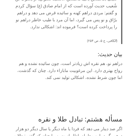
شُعیب حدیث آورده است که از امام صادق (ع) سؤال کردم
و گفتم: مردی دراهم کهنه و سائیده قرض می دهد و دراهم
برّاق و نو پس می گیرد، اما آن مرد با طیب خاطر دراهم نو
را پرداخت کرده است؟ فرموده اند: اشکالی ندارد.
(
الکافی
، ج ۵، ص ۲۵۴)
بیان حدیث:
دراهم نو، هم نقره اش زیادتر است، چون سائیده نشده و هم
رواج بهتری دارد. این مرغوبیت مابازاء دارد. چنان که گذشت،
اما چون شرط نشده، اشکالی تولید نمی کند.
مسأله هشتم: تبادل طلا و نقره
اگر صد دینار می دهد که فردا یا ماه دیگر یا سال دیگر دو هزار
درهم بگیرد، این معامله باطل است. زیرا چنان که گفتیم: طلا و