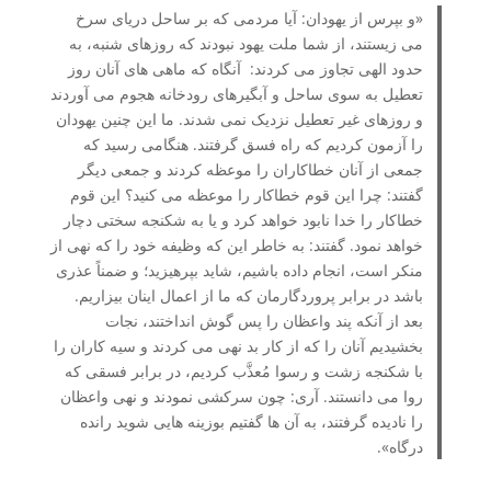
«و بپرس از یهودان: آیا مردمی که بر ساحل دریای سرخ
می زیستند، از شما ملت یهود نبودند که روزهای شنبه، به
حدود الهی تجاوز می کردند: آنگاه که ماهی های آنان روز
تعطیل به سوی ساحل و آبگیرهای رودخانه هجوم می آوردند
و روزهای غیر تعطیل نزدیک نمی شدند. ما این چنین یهودان
را آزمون کردیم که راه فسق گرفتند. هنگامی رسید که
جمعی از آنان خطاکاران را موعظه کردند و جمعی دیگر
گفتند: چرا این قوم خطاکار را موعظه می کنید؟ این قوم
خطاکار را خدا نابود خواهد کرد و یا به شکنجه سختی دچار
خواهد نمود. گفتند: به خاطر این که وظیفه خود را که نهی از
منکر است، انجام داده باشیم، شاید بپرهیزید؛ و ضمناً عذری
باشد در برابر پروردگارمان که ما از اعمال اینان بیزاریم.
بعد از آنکه پند واعظان را پس گوش انداختند، نجات
بخشیدیم آنان را که از کار بد نهی می کردند و سیه کاران را
با شکنجه زشت و رسوا مُعذَّب کردیم، در برابر فسقی که
روا می دانستند. آری: چون سرکشی نمودند و نهی واعظان
را نادیده گرفتند، به آن ها گفتیم بوزینه هایی شوید رانده
درگاه».