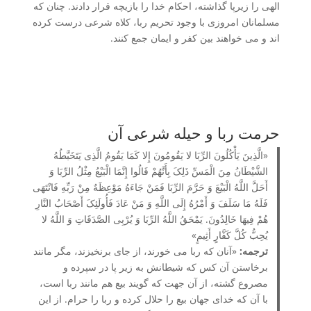
الهی را زیرپا گذاشته، احکام خدا را بازیچه قرار دادند. چنان که
مسلمانان امروزی با وجود تحریم ربا، کلاه شرعی درست کرده
اند و می خواهند بین کفر و ایمان جمع کنند.
حرمت ربا و حیله شرعی آن
«الَّذِینَ یَأْکُلُونَ الرِّبَا لا یَقُومُونَ إِلا کَمَا یَقُومُ الَّذِی یَتَخَبَّطُهُ
الشَّیْطَانُ مِنَ الْمَسِّ ذَلِکَ بِأَنَّهُمْ قَالُوا إِنَّمَا الْبَیْعُ مِثْلُ الرِّبَا وَ
أَحَلَّ اللَّهُ الْبَیْعَ وَ حَرَّمَ الرِّبَا فَمَنْ جَاءَهُ مَوْعِظَهٌ مِنْ رَبِّهِ فَانْتَهَى
فَلَهُ مَا سَلَفَ وَ أَمْرُهُ إِلَى اللَّهِ وَ مَنْ عَادَ فَأُولَئِکَ أَصْحَابُ النَّارِ
هُمْ فِیهَا خَالِدُونَ. یَمْحَقُ اللَّهُ الرِّبَا وَ یُرْبِی الصَّدَقَاتِ وَ اللَّهُ لا
یُحِبُّ کُلَّ کَفَّارٍ أَثِیمٍ»
ترجمه:
«آنان که ربا می خورند، از جای برنخیزند، مگر مانند
برخاستن آن کس که شیطانش به زیر پا در سپرده و
مصروع گشته، از آن جهت که گویند بیع هم مانند ربا است،
با آن که خدای جهان بیع را حلال کرده و ربا را حرام. از این