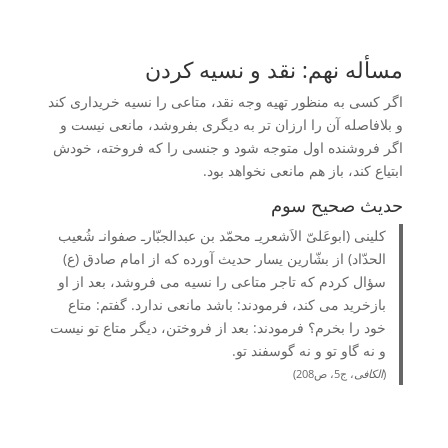
مسأله نهم: نقد و نسیه کردن
اگر کسی به منظور تهیه وجه نقد، متاعی را نسیه خریداری کند
و بلافاصله آن را ارزان تر به دیگری بفروشد، مانعی نیست و
اگر فروشنده اول متوجه شود و جنسی را که فروخته، خودش
ابتیاع کند، باز هم مانعی نخواهد بود.
حدیث صحیح سوم
کلینی (ابوعَلیّ الاَشعریـ محمّد بن عبدالجبّارـ صفوانـ شُعیب
الحدّاد) از بشّارین یسار حدیث آورده که از امام صادق (ع)
سؤال کردم که تاجر متاعی را نسیه می فروشد، بعد از او
بازخرید می کند، فرمودند: باشد مانعی ندارد. گفتم: متاع
خود را بخرم؟ فرمودند: بعد از فروختن، دیگر متاع تو نیست
و نه گاو تو و نه گوسفند تو.
(
الکافی
، ج5، ص208)