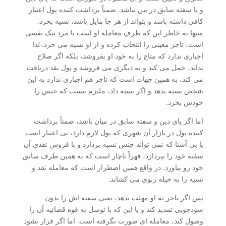
و یا سفته سابق در بین نباشد. ضمناً برداشت کننده پول اعتبار
کافی داشته باشد و بتواند از هر جا مایل باشد، نسیه بخرد.
منتها به خاطر این که طرفِ معامله او است یا مرد نیک نفسی
است، تاجر معینی را انتخاب کرده و از او نسیه می خرد. لذا
اجباری ندارد که متاع را به خود او بفروشد، بلکه اگر صلاح
بداند، حمل می کند و به دیگری می فروشد و پول نقد دریافت
می کند، به همین جهات است که تاجر هم اجباری ندارد به این
شخص نسیه بدهد و اگر نسیه داد، ملتزم نیست که جنس را
خودش بخرد.
اما اگر پای دین و سفته سابق در میان باشد، ضمناً برداشت
کننده پول در بازار آن شهری که پول لازم دارد، بی اعتبار است
یا بی آشنا که نمی تواند جنس نسیه بردارد و با فروش نقدی آن
سفته خود را بپردازد، قهراً ناچار است که به همین طرف سابق
خود رو بیاورد. در واقع همین اضطرار است که معامله نقد و
نسیه را به حیله ربوی می کشاند.
پس اگر تاجر به او مهلت بدهد، یعنی سفته اش را بدون
سودجویی تمدید کند و یا این که با توسل به قوه قضائیه آن را
وصول کند، معامله ای صورت نگرفته است. اما اگر قرار بشود