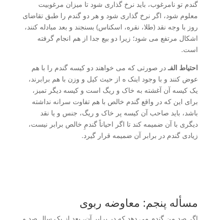
گندم تو نامرغوب، باید نرخ گذاری شود تا میزان مرغوبیت
معلوم شود، اگر نرخ گذاری شود و هر دو گندم را طبق تقاضای
روز با وجه نقد (طلا، نقره، اسکناس) بسنجند و بعد مبادله کنند،
اشکال مرتفع می شود؛ زیرا دو بیع جدا از هم انجام گرفته
است.
احتیاط الفـ
در صورتی که می خواهند دو کیسه گندم را با هم
عوض کنند و با وجود اینک ه از حیث کیل و وزن با هم برابرند،
یک کیسه آن آغشته به خاک و ریگ است و کیسه دیگر تمیز،
برای این که در واقع گندم خالص با هم تفاوت سرانه نداشته
باشد، باید صاحب آن کیسه پر خاک و ریگ، جنس و یا نقد
دیگری با آن ضمیمه کند تا اگر احیاناً گندمِ خالص برابر نیست،
زیادی گندم در برابر آن ضمیمه قرار گیرد.
مسأله پنجم: معاوضه ربوی
اگر صد من گندم می دهد که در برابر آن، بعد از یک سال صد و