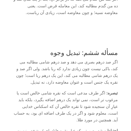
ده من گندم مطالبه کند، این معامله قرض است. یعنی
معاوضه نسیه؛ و چون معاوضه است، زیادی آن رباست.
مسأله ششم: تبدیل وجوه
اگر صد درهم بصری می دهد و صد درهم شامی مطالبه می
کند، باکی نیست چون زیادی ندارد که ربا باشد. ولی اگر صد و
یک درهم شامی مطالبه می کند، این یک درهم ربا است؛ چون
نقره یک جنس است و عنوان معاوضه دارد، نه تبدیل.
تبصره:
اگر طرف مدعی است که نقره شامی خالص است یا
مرغوب تر است، نمی تواند یک درهم اضافه بگیرد، بلکه باید
عیارِ آن سنجیده شود تا نقره خالص آن که اسکناس خدایی
است، معلوم شود و اگر در یک طرف اضافه ای بود، به حساب
آید. همچنین در مورد طلا.
احتیاط ب:
در صورتی که عیار نقره ها (دراهم) مشخص نیست