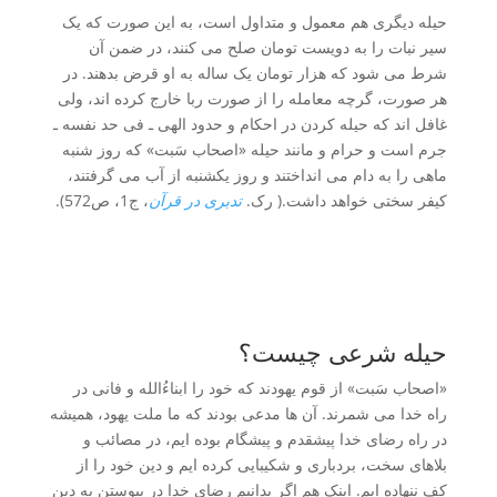
حیله دیگری هم معمول و متداول است، به این صورت که یک
سیر نبات را به دویست تومان صلح می کنند، در ضمن آن
شرط می شود که هزار تومان یک ساله به او قرض بدهند. در
هر صورت، گرچه معامله را از صورت ربا خارج کرده اند، ولی
غافل اند که حیله کردن در احکام و حدود الهی ـ فی حد نفسه ـ
جرم است و حرام و مانند حیله «اصحاب سَبت» که روز شنبه
ماهی را به دام می انداختند و روز یکشنبه از آب می گرفتند،
کیفر سختی خواهد داشت.( رک.
تدبری در قرآن
، ج1، ص572).
حیله شرعی چیست؟
«اصحاب سَبت» از قوم یهودند که خود را ابناءُالله و فانی در
راه خدا می شمرند. آن ها مدعی بودند که ما ملت یهود، همیشه
در راه رضای خدا پیشقدم و پیشگام بوده ایم، در مصائب و
بلاهای سخت، بردباری و شکیبایی کرده ایم و دین خود را از
کف ننهاده ایم. اینک هم اگر بدانیم رضای خدا در پیوستن به دین