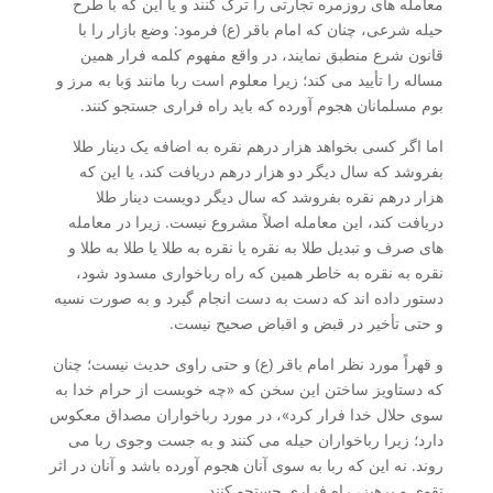
معامله های روزمره تجارتی را ترک کنند و یا این که با طرح
حیله شرعی، چنان که امام باقر (ع) فرمود: وضع بازار را با
قانون شرع منطبق نمایند، در واقع مفهوم کلمه فرار همین
مساله را تأیید می کند؛ زیرا معلوم است ربا مانند وَبا به مرز و
بوم مسلمانان هجوم آورده که باید راه فراری جستجو کنند.
اما اگر کسی بخواهد هزار درهم نقره به اضافه یک دینار طلا
بفروشد که سال دیگر دو هزار درهم دریافت کند، یا این که
هزار درهم نقره بفروشد که سال دیگر دویست دینار طلا
دریافت کند، این معامله اصلاً مشروع نیست. زیرا در معامله
های صرف و تبدیل طلا به نقره یا نقره به طلا یا طلا به طلا و
نقره به نقره به خاطر همین که راه رباخواری مسدود شود،
دستور داده اند که دست به دست انجام گیرد و به صورت نسیه
و حتی تأخیر در قبض و اقباض صحیح نیست.
و قهراً مورد نظر امام باقر (ع) و حتی راوی حدیث نیست؛ چنان
که دستاویز ساختن این سخن که «چه خوبست از حرام خدا به
سوی حلال خدا فرار کرد»، در مورد رباخواران مصداق معکوس
دارد؛ زیرا رباخواران حیله می کنند و به جست وجوی ربا می
روند. نه این که ربا به سوی آنان هجوم آورده باشد و آنان در اثر
تقوی و پرهیز، راه فراری جستجو کنند.