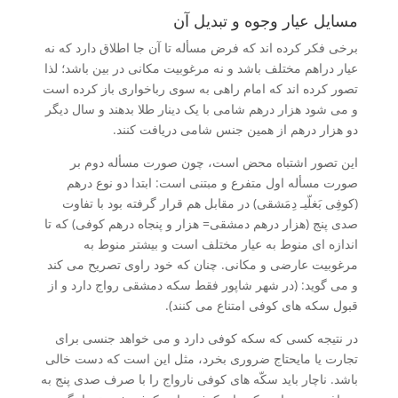
مسایل عیار وجوه و تبدیل آن
برخی فکر کرده اند که فرض مسأله تا آن جا اطلاق دارد که نه
عیار دراهم مختلف باشد و نه مرغوبیت مکانی در بین باشد؛ لذا
تصور کرده اند که امام راهی به سوی رباخواری باز کرده است
و می شود هزار درهم شامی با یک دینار طلا بدهند و سال دیگر
دو هزار درهم از همین جنس شامی دریافت کنند.
این تصور اشتباه محض است، چون صورت مسأله دوم بر
صورت مسأله اول متفرع و مبتنی است: ابتدا دو نوع درهم
(کوفِی بَغلّیـ دِمَشقی) در مقابل هم قرار گرفته بود با تفاوت
صدی پنج (هزار درهم دمشقی= هزار و پنجاه درهم کوفی) که تا
اندازه ای منوط به عیار مختلف است و بیشتر منوط به
مرغوبیت عارضی و مکانی. چنان که خود راوی تصریح می کند
و می گوید: (در شهر شاپور فقط سکه دمشقی رواج دارد و از
قبول سکه های کوفی امتناع می کنند).
در نتیجه کسی که سکه کوفی دارد و می خواهد جنسی برای
تجارت یا مایحتاج ضروری بخرد، مثل این است که دست خالی
باشد. ناچار باید سکّه های کوفی نارواج را با صرف صدی پنج به