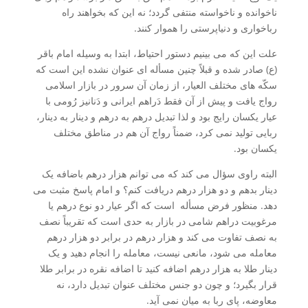
ناخوانده و ناخواسته منتفی گردد؛ نه این که بخواهند راه
رباخواری و دنیاپرستی را هموار کنند.
علت این که می بینیم دستور احتیاط، ابتدا به وسیله امام باقر
(ع) صادر شده و قبلاً چنین مسأله ای عنوان نشده این است که
سکّه های مختلف العیار، از زمان آن سرور در بازار اسلامی
رواج یافت و پیش از آن فقط دَراهم ایرانی و دَنانیز رُومی با
عیار یکسان رایج بود و لذا تبدیل درهم به درهم و دینار به دینار،
ربایی تولید نمی کرد، ضمناً رواج آن هم در مناطق مختلف
یکسان بود.
البته راوی سؤال می کند که می توانم هزار درهم باضافه یک
دینار بدهم و دو هزار درهم دریافت کنم؟ و امام پاسخ مثبت می
دهد. منظور فرض مسأله است که اگر عیار دو نوع درهم یا
مرغوبیت دراهم شامی در بازار به حدی است که تقریباً نصف
به نصف تفاوت می کند و هزار درهم در برابر دو هزار درهم
معامله می شود، مانعی نیست، معامله را انجام دهید و یک
دینار طلا به هزار درهم اضافه کنید تا اضافه نقره در برابر طلا
قرار بگیرد؛ و چون دو جنس مختلف عنوان تبدیل دارد، نه
معاوضه، پای ربا به میان نمی آید.