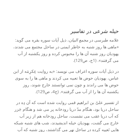
حیله شرعی در تفاسیر
علامه طبرسی در
مجمع البیان
، ذیل آیات سوره بقره می گوید:
«ماهی ها روز شنبه به خاطر ایمنی در ساحل مجتمع می شدند،
یهودیان روز شنبه آن ها را محبوس کرده و روز یکشنبه از آب
می گرفتند». (1ج، ص129).
در ذیل آیات سوره اعراف می نویسد: «به روایت عِکرِمَه از ابن
عباس، یهودیان حوض ها تعبیه می کردند و ماهی ها را به سوی
حوض ها می راندند و چون نمی توانستند خارج شوند، روز
یکشنبه آن ها را از آب می گرفتند». (ج4، ص129).
از تفسیر علیّ بن ابراهیم قمی روایت شده است که آن دِه در
ساحل دریا بود، هنگام مدّ دریا رودخانه پر می شد و هنگام جَزر
که آب دریا عقب می نشست، ساحل رودخانه هم از زیر آب
خارج می گشت، یهودیان حیله اندیشیدند، شب های شنبه شبکه
هایی تَعبِیه کرده در ساحل نهر می گذاشتند، روز شنبه که آب