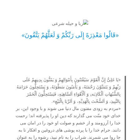
«قَالُوا مَعْذِرَهً إِلَى رَبِّکُمْ وَ لَعَلَّهُمْ یَتَّقُونَ»
«یَا عَلِیُّ إِنَّ اَلْقَوْمَ سَیُفْتَنُونَ بِأَمْوَالِهِمْ وَ یَمُنُّونَ بِدِینِهِمْ عَلَى
رَبِّهِمْ وَ یَتَمَنَّوْنَ رَحْمَتَهُ، وَ یَأْمَنُونَ سَطْوَتَهُ، وَ یَسْتَحِلُّونَ حَرَامَهُ
بِالشُّبُهَاتِ اَلْکَاذِبَه،ِ وَ اَلْأَهْوَاءِ اَلسَّاهِیَهِ، فَیَسْتَحِلُّونَ اَلْخَمْرَ
بِالنَّبِیذِ، وَ اَلسُّحْتَ بِالْهَدِیَّهِ، وَ اَلرِّبَا بِالْبَیْعِ».
«مردم به زودی مفتون مال دنیا می شوند و با وجود این، بر
خدای خود منّت می گذارند که دین او را پذیرفته اند؛ رحمت
خدا را آرزومند و از خشم و صولت او خود را در امان می
دانند. حرام خدا را با پرده پوشی های دروغین و افکار نا به
جا روا می شمرند. شراب را به نام نبیذ، رشوه را به عنوان