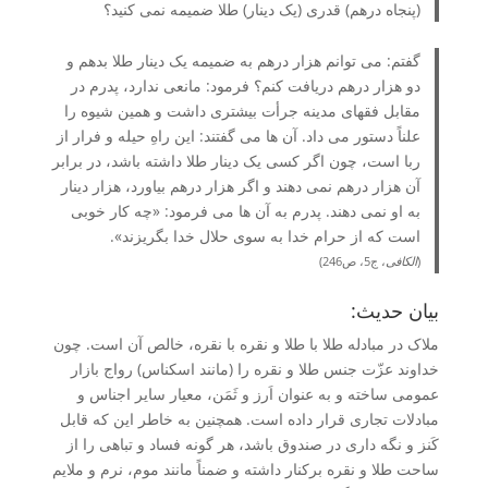
(پنجاه درهم) قدری (یک دینار) طلا ضمیمه نمی کنید؟
گفتم: می توانم هزار درهم به ضمیمه یک دینار طلا بدهم و
دو هزار درهم دریافت کنم؟ فرمود: مانعی ندارد، پدرم در
مقابل فقهای مدینه جرأت بیشتری داشت و همین شیوه را
علناً دستور می داد. آن ها می گفتند: این راهِ حیله و فرار از
ربا است، چون اگر کسی یک دینار طلا داشته باشد، در برابر
آن هزار درهم نمی دهند و اگر هزار درهم بیاورد، هزار دینار
به او نمی دهند. پدرم به آن ها می فرمود: «چه کار خوبی
است که از حرام خدا به سوی حلال خدا بگریزند».
(
الکافی
، ج5، ص246)
بیان حدیث:
ملاک در مبادله طلا با طلا و نقره با نقره، خالص آن است. چون
خداوند عزّت جنس طلا و نقره را (مانند اسکناس) رواج بازار
عمومی ساخته و به عنوان اَرز و ثَمَن، معیار سایر اجناس و
مبادلات تجاری قرار داده است. همچنین به خاطر این که قابل
کَنز و نگه داری در صندوق باشد، هر گونه فساد و تباهی را از
ساحت طلا و نقره برکنار داشته و ضمناً مانند موم، نرم و ملایم