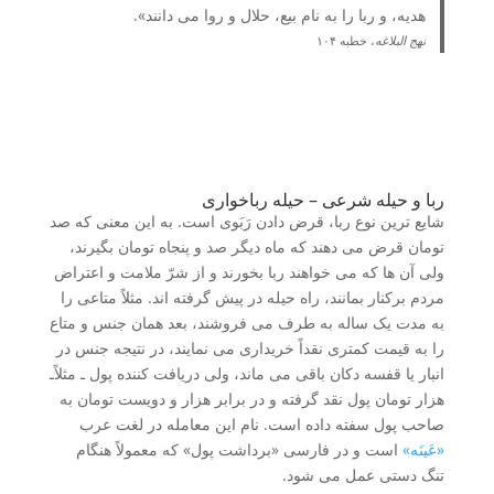
هدیه، و ربا را به نام بیع، حلال و روا می دانند».
نهج البلاغه
، خطبه ۱۰۴
ربا و حیله شرعی – حیله رباخواری
شایع ترین نوع ربا، قرض دادن رَبَوی است. به این معنی که صد
تومان قرض می دهند که ماه دیگر صد و پنجاه تومان بگیرند،
ولی آن ها که می خواهند ربا بخورند و از شرّ ملامت و اعتراض
مردم برکنار بمانند، راه حیله در پیش گرفته اند. مثلاً متاعی را
به مدت یک ساله به طرف می فروشند، بعد همان جنس و متاع
را به قیمت کمتری نقداً خریداری می نمایند، در نتیجه جنس در
انبار یا قفسه دکان باقی می ماند، ولی دریافت کننده پول ـ مثلاًـ
هزار تومان پول نقد گرفته و در برابر هزار و دویست تومان به
صاحب پول سفته داده است. نام این معامله در لغت عرب
«عَینَه»
است و در فارسی «برداشت پول» که معمولاً هنگام
تنگ دستی عمل می شود.