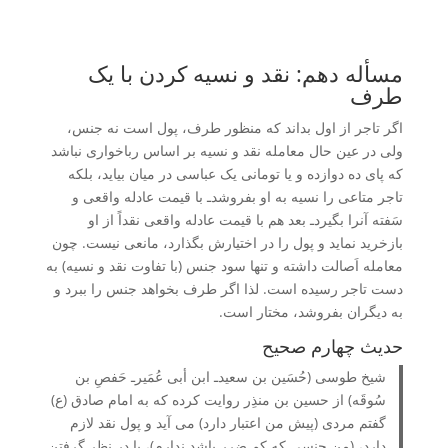
مسأله دهم: نقد و نسیه کردن با یک
طرف
اگر تاجر از اول بداند که منظور طرف، پول است نه جنس،
ولی در عین حال معامله نقد و نسیه بر اساس رباخواری نباشد
که پای ده دوازده و یا تومانی یک عباسی در میان بیاید، بلکه
تاجر متاعی را نسیه به او بفروشدـ با قیمت عادله واقعی و
سَفته آنرا بگیردـ بعد هم با قیمت عادله واقعی نقداً از او
بازخرید نماید و پول را در اختیارش بگذارد، مانعی نیست. چون
معامله اَصالت داشته و تنها سود جنس (با تفاوت نقد و نسیه) به
دست تاجر رسیده است. لذا اگر طرف بخواهد جنس را ببرد و
به دیگران بفروشد، مختار است.
حدیث چهارم صحیح
شیخ طوسی (حُسَین بن سعیدـ ابن أبی عُمَیرـ حَفصِ بن
سُوقَه) از حسین بن منذِر روایت کرده که به امام صادق (ع)
گفتم مردی (پیش من اعتبار دارد) می آید و پول نقد لازم
دارد، (من جنسی که کم ضرر باشد ندارم)، با در نظر گرفتن