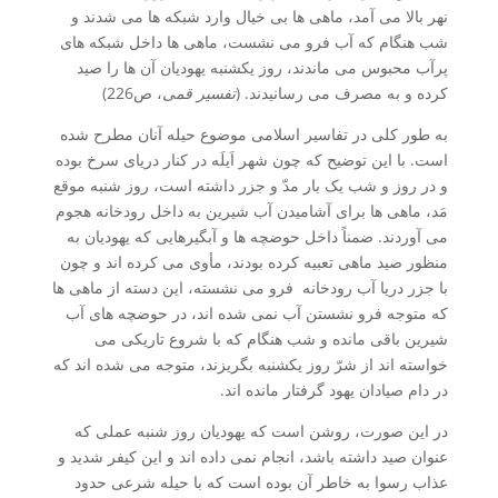
نهر بالا می آمد، ماهی ها بی خیال وارد شبکه ها می شدند و
شب هنگام که آب فرو می نشست، ماهی ها داخل شبکه های
پرآب محبوس می ماندند، روز یکشنبه یهودیان آن ها را صید
کرده و به مصرف می رسانیدند. (
تفسیر قمی
، ص226)
به طور کلی در تفاسیر اسلامی موضوع حیله آنان مطرح شده
است. با این توضیح که چون شهر اَیلَه در کنار دریای سرخ بوده
و در روز و شب یک بار مدّ و جزر داشته است، روز شنبه موقع
مَد، ماهی ها برای آشامیدن آب شیرین به داخل رودخانه هجوم
می آوردند. ضمناً داخل حوضچه ها و آبگیرهایی که یهودیان به
منظور صید ماهی تعبیه کرده بودند، مأوی می کرده اند و چون
با جزر دریا آب رودخانه فرو می نشسته، این دسته از ماهی ها
که متوجه فرو نشستن آب نمی شده اند، در حوضچه های آب
شیرین باقی مانده و شب هنگام که با شروع تاریکی می
خواسته اند از شرّ روز یکشنبه بگریزند، متوجه می شده اند که
در دام صیادان یهود گرفتار مانده اند.
در این صورت، روشن است که یهودیان روز شنبه عملی که
عنوان صید داشته باشد، انجام نمی داده اند و این کیفر شدید و
عذاب رسوا به خاطر آن بوده است که با حیله شرعی حدود