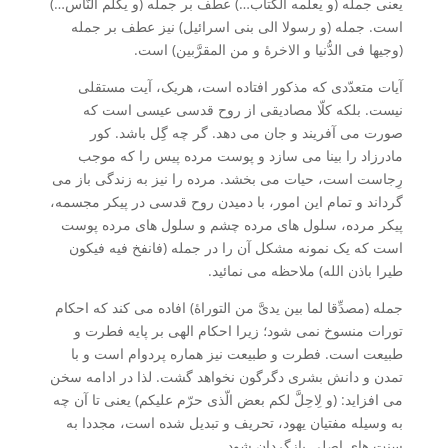
یعنی جمله (و یعلِّمه الکتاب…) عطف بر جمله (و یکلِّم النّاس…)
است. جمله (و رسولا الی بنی اسرائیل) نیز عطف بر جمله
(وجیها فی الدُّنیا و الاخرۀ و من المقرَّبین) است.
آیات متعدّدی که مذکور افتاده است، هریک، آیت مستقلی
نیست. بلکه کلّا مصادیقی از روح قدسی عیسی است که
صورت می آفریند و جان می دهد. گر چه گِل باشد. کور
مادرزاد را بینا می سازد و پوست مرده پیس را که موجب
رِجاست است، حیات می بخشد. مرده را نیز به زندگی باز می
گرداند و تمام این امور، با دمیدن روح قدسی در پیکر مجسمه،
پیکر مرده، سلول های مرده چشم و سلول های مرده پوست
است که یک نمونه مشکل آن را در جمله (فانفخ فیه فیکون
طیرا باذن الله) ملاحظه می نمائید.
جمله (مصدِّقا لما بین یدیَّ من التوراۀ) افاده می کند که احکام
تورات منسوخ نمی شود؛ زیرا احکام الهی بر پایه فطرت و
طبیعت است. فطرت و طبیعت نیز هماره پردوام است و با
تمدن و دانش بشری دگرگون نخواهد گشت. لذا در ادامه سخن
می افزاید: (و لِاحِلَّ لکم بعض الّذی حرّم علیکم) یعنی تا آن چه
به وسیله مفتیان یهود، تحریف و تبدیل شده است، مجددا به
سنت های اصلی بازگردان شود.