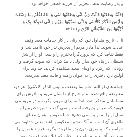
و پدر رضایت بدهد، تحریر آن فرزند قطعی خواهد بود.
(فَلَمَّا وَضَعَتْهَا قَالَتْ رَبِّ انِّی وَضَعْتُهَا انثَی وَ اللهُ اعْلَمُ بِمَا وَضَعَتْ
وَ لَیْسَ الذَّکَرُ کَالْانثَی وَ انِّی سَمَّیْتُهَا مَرْیَمَ وَ انِّی اعیِذُهَا بِکَ وَ
ذُرِّیَّتَهَا مِنَ الشَّیْطَانِ الرَّجِیمِ)
«۳۶».
تا آن تاریخ متداول نبود که زنان در کار خدمات معبد وقف
عبادت شوند. لذا مادر مریم از پذیرش نذر خود ناامید شد؛ و
فقط تقاضا کرد که پروردگارا دخترم را و نسل او را از شرّ
شیطان در پناه خود بدار. ولی با مذاکراتی که صوت گرفت و
رؤیائی که زکریا و اولیای معبد مشاهده کردند، خداوند برای
اولین بار، دختری را به عنوان راهبه و قانته معبد پذیرفت.
جمله های (و الله اعلم بما وضعت و لیس الذکر کالانثی)، هر دو،
معترضه واقع شده اند و خارج از داستان مریم و مادرش برای
مسلمانان متذکر شده اند؛ نه برای مریم. وگرنه مادر مریم می
فهمید که نذر او پذیرفته است و نمی گفت: «من دخترم را و
نسل او را به تو پناه می دهم». جمله دوم به همان معنای
ظاهری آن است نه آنکه تشبیه معکوس باشد. یعنی خداوند می
خواست که پیامبری بدون پدر بیافریند؛ وگرنه فرزند عمران را
پسر می آفرید و به پیامبری ـ چنان که قبلا وعده فرموده بودـ