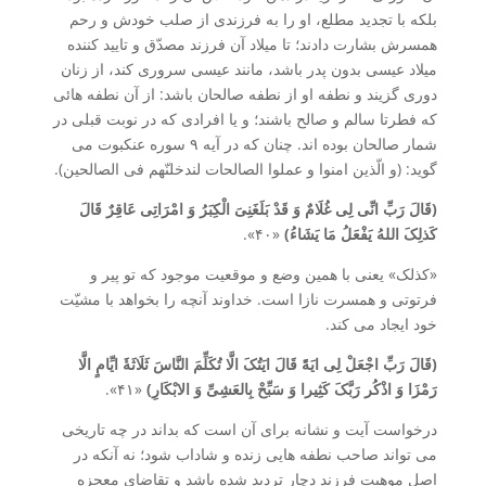
بلکه با تجدید مطلع، او را به فرزندی از صلب خودش و رحم
همسرش بشارت دادند؛ تا میلاد آن فرزند مصدّق و تایید کننده
میلاد عیسی بدون پدر باشد، مانند عیسی سروری کند، از زنان
دوری گزیند و نطفه او از نطفه صالحان باشد: از آن نطفه هائی
که فطرتا سالم و صالح باشند؛ و یا افرادی که در نوبت قبلی در
شمار صالحان بوده اند. چنان که در آیه ۹ سوره عنکبوت می
گوید: (و الّذین امنوا و عملوا الصالحات لندخلنّهم فی الصالحین).
(قَالَ رَبِّ انِّی لِی غُلَامٌ وَ قَدْ بَلَغَنِیَ الْکِبَرُ وَ امْرَاتِی عَاقِرٌ قَالَ
کَذلِکَ اللهُ یَفْعَلُ مَا یَشَاءُ)
«۴۰».
«کذلک» یعنی با همین وضع و موقعیت موجود که تو پیر و
فرتوتی و همسرت نازا است. خداوند آنچه را بخواهد با مشیّت
خود ایجاد می کند.
(قَالَ رَبِّ اجْعَلْ لِی ایَۀً قَالَ ایَتُکَ الَّا تُکَلِّمَ النَّاسَ ثَلَاثَۀَ ایِّامٍ الَّا
رَمْزَا وَ اذْکُر رَبَّکَ کَثِیرا وَ سَبِّحْ بِالعَشِیِّ وَ الابْکَارِ)
«۴۱».
درخواست آیت و نشانه برای آن است که بداند در چه تاریخی
می تواند صاحب نطفه هایی زنده و شاداب شود؛ نه آنکه در
اصل موهبت فرزند دچار تردید شده باشد و تقاضای معجزه