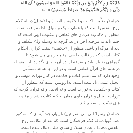
عَلَیْکُمْ وَ جِئْتُکُمْ بِایَۀٍ مِن رَبِّکُمْ فَاتَّقُوا اللهَ وَ اطِیعُونِ* آن اللهَ
رَبِّی وَ رَبُّکُم فَاعْبُدُوهُ هذَا صِرَاطٌ مُستَقِیمٌ)
«۵۱».
جمله (و یعلِّمه الکتاب و الحکمۀ و التوراۀ و الانجیل) دنباله کلام
روح القدس است که با همان سبک و سیاق، ادامه یافته است.
منظور از «کتاب» فرمان های قطعی و مکتوب الهی است که
حتما باید به مرحله اجرا دراید. گرچه به وسیله ولیّ مکلف و
بعد از مرگ او باشد. منظور از «حکمت» سنت گزاری احکام
کتاب است که در قالب خاصی برنامه ریزی می شود؛ تا
گمراهی به بار نیاید و تفرقه ارا در آن تاثیری نگذارد. این مساله
در همه جای قرآن قطعی است و در این جا شاهد مسلّمی
وجود دارد که می بینیم کتاب و حکمت در کنار تورات موسی و
انجیل عیسی یاد شده است. لذا روشن است که منظور از
کتاب و حکمت، نه تورات است و نه انجیل و نه قرآن. گرچه که
تورات، انجیل و قرآن حاوی همان احکام کتاب باشد و برنامه
های سنّت را تنظیم کند.
جمله (و رسولا الی بنی اسرائیل) تا پایان چند آیه ای که مذکور
شد، گویا دنباله کلام فرشتگان است که بعد از مکالمه روح
القدس مجددا با همان سبک و سیاق قبلی دنبال شده است.