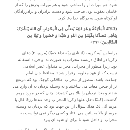
شود: هم میراث او را صاحب شود و هم میراث پدرش را که از
خاندان یعقوب بود، صاحب شود و دست برادران و برادرزادگان
او کوتاه شودـ به درگاه خدا دعا کرد.
(فَنَادَتْهُ الْمَلَائِکَۀُ وَ هُوَ قَائِمٌ یُصَلِّی فِی الْمِحْرَابِ آن اللهَ یُبَشِّرُکَ
بِیَحْیَی مُصَدِّقا بِکَلِمَۀٍ مِنَ اللهِ وَ سَیِّدا وَ حَصُورا وَ نَبِیّا مِنَ
الصَّالِحِینَ)
«۳۹».
براساس آیه کریمه (اذ نادی ربّه نداء خفیّا) (مریم، ۲) دعای
زکریا در اطاق دربسته محراب به صورت ندا و فریاد استغاثه
بود. زیرا منظور از محراب، محراب متداول عصر اسلامی
نیست که از عهد معاویه برقرار شد تا محافظ جان امام
جماعت باشد. منظور از محراب اطاقکی کوچک بود که مرتفع
تر از صحن معابد می ساختند و به وسیله نردبان به آن وارد می
شدند و بعدا نردبان را بالا می کشیدند. چنان که در مورد مریم
گذشت: (کلمّا دخل علیها زکریا المحراب وجد عندها رزقا قال یا
مریم انّی لک هذا). سؤال از این جهت بود که نردبان به وسیله
مریم از بالا به پائین می افتاد و کسی دیگر نمی توانست به
محراب او داخل شود تا برای او هدیه ای ببرد.