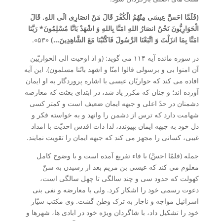
(فَلَمَّا احَسَّ عِیسَی مِنْهُمُ الْکُفْرَ قَالَ مَنْ انصَارِی الَی اللهِ. قَالَ
الْحَوَارِیُّونَ نَحْنُ انصَارُ اللهِ امَنَّا بِاللهِ وَ اشْهَدْ بَانَّا مُسْلِمُونَ* رَبَّنَا
امَنَّا بِمَا انزَلْتَ وَ اتَّبَعْنَا الرَّسُولَ فَاکْتُبْنَا مَعَ الشَّاهِدِینَ…)
«۵۳».
در سوره مائده آیه ۱۱۴ می گوید: (و اذ اوحیت الی الحواریّین
آن امنوا بی و برسولی قالوا امنّا و اشهد بانّنا مسلمون). این آیه
افاده می کند که حواریّان عیسی با اشاره پروردگار به او ایمان
آورده اند؛ و چنان که مکرر یاد شد، در ابتدای بعثت که معارضه
دشمنان در حدّ اعلی و جبهه ایمان ضعیف است و کمتر کسی
شهامت دارد که ترس از دشمن را وانهد و به خواسته فکر و
دل خود به جبهه ایمان بپیوندد، لذا ذات اقدس احدیّت با امداد
غیبی، کسانی را مجهز می کند که جبهه ایمان را تقویت نمایند.
جمله (فلمّا احسَّ) با فاء تفریع آمده است و با وضوح کامل
معلوم می کند که عیسی بن مریم بعد از رسیدن به سنّ
کهولت که حدود سی و چند سالگی تا چهل سالگی است،
دعوت رسمی خود را اشکار کرد. ولی با معارضه و نفی بنی
اسرائیل مواجه و ناچار به ترک وطن گشت. وی مکتب سیّار
خود را تشکیل داد، با شاگردان ویژه خود در ابادی ها، شهرها و