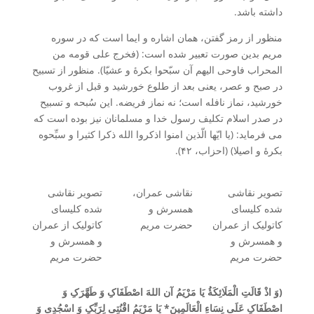
داشته باشد.
منظور از رمز گفتن، همان اشاره و ایما است که در سوره
مریم بدین صورت تعبیر شده است: (فخرج علی قومه من
المحراب فاوحی الیهم آن سبّحوا بکرۀ و عشیّا). منظور از تسبیح
در صبح و عصر، یعنی بعد از طلوع خورشید و قبل از غروب
خورشید، نماز نافله است؛ نه نماز فریضه. این سُبحه و تسبیح
در صدر اسلام تکلیف رسول خدا و مسلمانان نیز بوده است که
می فرماید: (یا ایّها الّذین امنوا اذکروا الله ذکرا کثیرا و سبِّحوه
بکرۀ و اصیلا) (احزاب، ۴۲).
تصویر نقاشی
نقاشی عمران،
تصویر نقاشی
شده کلیسای
همسرش و
شده کلیسای
کاتولیک از عمران
حضرت مریم
کاتولیک از عمران
و همسرش و
و همسرش و
حضرت مریم
حضرت مریم
(وَ اذْ قَالَتِ الْمَلَائِکَۀُ یَا مَرْیَمُ آن اللهَ اصْطَفَاکِ وَ طَهَّرَکِ وَ
اصْطَفَاکِ عَلَی نِسَاءِ الْعَالَمِینَ* یَا مَرْیَمُ اقْنُتِی لِرَبِّکِ وَ اسْجُدِی وَ