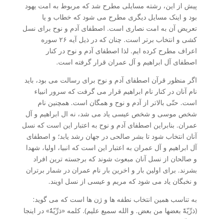
پیش از این، رشته مسایلی مطرح شد که مربوط به امت یهود
بود و اینک مسایل دیگری مطرح می شود که خطاب و یا
تعریض آن به امت نصاری است. اصطفای آدم و نوح برای نسل
کشی و انتخاب برتر است. چنان که در ذیل آیه ۲۶ سوره
اعراف مطرح کرده ایم. لذا اصطفای آدم و نوح در کنار
اصطفای آل ابراهیم و آل عمران قرار گرفته است.
اگر منظور قرآن اصطفای آدم و نوح برای رسالت می بود، باید
نام آنان در کنار نام ابراهیم قرار می گرفت که سرور انبیاء
است. حتّی بالاتر از آدم و نوح و همگان است. همچنین نام
شخص موسی و شخص عیسی یاد می شد، نه ال ابراهیم و آل
عمران. بنابراین اصطفای آدم و نوح به اعتبار این است که نسل
آنان انتخاب شود تا بشر صالحی در جهان رشد یابد؛ و اصطفای
آل ابراهیم و آل عمران به اعتبار این است که انبیا، اولیا، شهدا
و صالحان از نسل آنان مبعوث شوند که برجسته ترین افراد
بشرند. برای اولین بار و اخرین بار نام عمران در شمار برتران
و نخبگان یاد می شود که مریم و عیسی از نسل اویند.
به تناسب همین انتخاب نطفه ها و ژن ها است که می گوید:
(ذرِّیّۀً بعضها من بعض. و الله سمیع علیم). کلمه «ذرِّیّۀٌ» در اینجا