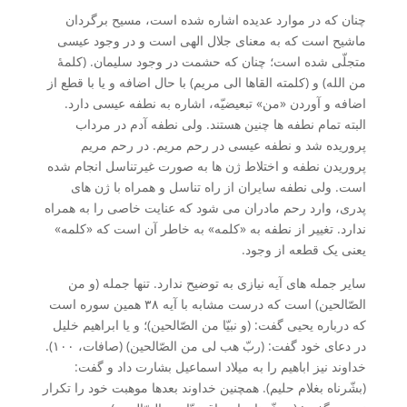
چنان که در موارد عدیده اشاره شده است، مسیح برگردان
ماشیح است که به معنای جلال الهی است و در وجود عیسی
متجلّی شده است؛ چنان که حشمت در وجود سلیمان. (کلمۀ
من الله) و (کلمته القاها الی مریم) با حال اضافه و یا با قطع از
اضافه و آوردن «من» تبعیضیّه، اشاره به نطفه عیسی دارد.
البته تمام نطفه ها چنین هستند. ولی نطفه آدم در مرداب
پروریده شد و نطفه عیسی در رحم مریم. در رحم مریم
پروریدن نطفه و اختلاط ژن ها به صورت غیرتناسل انجام شده
است. ولی نطفه سایران از راه تناسل و همراه با ژن های
پدری، وارد رحم مادران می شود که عنایت خاصی را به همراه
ندارد. تغییر از نطفه به «کلمه» به خاطر آن است که «کلمه»
یعنی یک قطعه از وجود.
سایر جمله های آیه نیازی به توضیح ندارد. تنها جمله (و من
الصّالحین) است که درست مشابه با آیه ۳۸ همین سوره است
که درباره یحیی گفت: (و نبیّا من الصّالحین)؛ و یا ابراهیم خلیل
در دعای خود گفت: (ربّ هب لی من الصّالحین) (صافات، ۱۰۰).
خداوند نیز اباهیم را به میلاد اسماعیل بشارت داد و گفت:
(بشّرناه بغلام حلیم). همچنین خداوند بعدها موهبت خود را تکرار