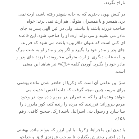
تاراج نگردد.
در کیش یهود، دختری که به خانه شوهر رفته باشد، ارث نمی
برد. همسر و یا همسران متوفّی هم ارث نمی برند؛ خواه
صاحب فرزند باشند یا نباشند. ولی در آئین الهی پسر به جای
مادر می نشیند و می تواند ارث او را صاحب شود. این قاعده
ای کلی است که عنوان «اقربین» باعث می شود که فرزند،
جای پدر و مادر خود را بگیرد و اگر پدر و مادر او به علت مرگ
و یا به علت دیگری از ارث متوفّی محرومند، فرزند جای پدر و
مادر خود را بگیرد. آوردن کلمه «ذرِّیّۀ» نیز شاهد این معنی
است.
سرّ این تداعی آن است که زکریا از حاضر شدن مائده بهشتی
برای مریم، چنین نتیجه گرفت که ذات اقدس احدیت می
خواهد وعده ای را که به عمران پدر مریم داده بود، در وجود
مریم بپروراند: فرزندی که مرده را زنده کند، کور مادرزاد را
بینا سازد و رسول بنی اسرائیل باشد (رک. صحیح کافی، رقم
۱۵۸).
با دیدن این ماجراها، زکریا ـ با این ارزو که بتواند مائده بهشتی
را در اختیار دخترش بگذارد، تا صاحب فرزندی لایق و خداجو