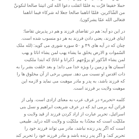
حملا خفیفا قرَّت به فلمّا اثقلت دعوا الله لئن اتیتنا صالحا لنکوننَّ
من الشّاکرین. فلمّا اتاهما صالحا جعلا له شرکاء فیما اتاهما
فتعالی الله عمّا یشرکون).
در این دو آیه: هم در تقاضای فرزند و هم در پذیرش تقاضا؛
ایتای فرزند، یعنی دادن فرزند به هر دو منسوب شده است.
چنان که در آیه های ۴۹ و ۵۰ سوره شوری می گوید: (لله ملک
السّموات و الارض یخلق ما یشاء یهب لمن یشاء اناثا و یهب
لمن یشاء الذّکور او یزوِّجهم ذُکرانا و اناثا) که ابتدا ملکیت
آسمان ها و زمین را ویژه خدا می داند؛ و بعد خلقت بشر را به
ذات اقدس او نسبت می دهد. سپس برخی از آن مخلوق ها را
که فرزند باشد، به پدر و مادر موهبت می نماید و لازمه این
موهبت ولایت بر فرزند است.
کلمه «تحریر» در عرف عرب به معنای ازادی است. ولی از
قرائن آیه برمی اید که در عرف شریعت ابراهیم و نسل بنی
اسرائیل، تحریر عبارت از ازاد کردن فرزند از قید ولایت و
ملکیّت است که مجدّدا به ملکیّت و ولایت الله دراید. طبیعی
است که اگر پدر زنده نباشد، مادر می تواند فرزند خود را
تحریر کند؛ و اگر پدر زنده باشد و مادر فرزند خود را تحریر کند