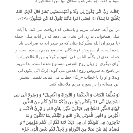
نمود و گفت: (و بشّرناه باسحاق نبیّا من الصّالحین).
(قَالَتْ رَبِّ انَّی یَکُونُ لِی وَلَدٌ وَ لَمْیَمْسَسْنِی بَشَرٌ قَالَ کَذلِکِ اللهُ
یَخْلُقُ مَا یَشَاءُ اذَا قَضَی امْرا فَانَّمَا یَقُولُ لَهُ کَن فَیَکُونُ)
«۴۷».
در این آیه، خطاب مریم و پاسخی که دریافت می کند، با آیات
قبلی همخوانی ندارد. این نشان می دهد که در آیات قبلی جمله
(یا مریم آن الله یبشِّرک) چنان که در صدر آیه به صراحت یاد
شده است، از سروش فرشتگان به سمع مریم رسیده است و
جمله بعدی (و یکلِّم الناس فی المهد و کهلا و من الصّالحین)، با
آوای دیگری از زبان روح القدس مسموع شده است. لذا مریم
در پاسخ به سروش روح القدس می گوید: (ربّ انّی یکون لی
ولد)؛ و او را با خطاب «ربِّ» خطاب می نماید. تفصیل بیشتر
این مساله را در سوره مریم ملاحظه کنید.
(وَ یُعَلِّمُهُ الْکِتَابَ وَ الْحِکْمَۀَ وَ التَّورَاۀَ وَ الْانجِیلَ* وَ رَسُولا الَی بَنِی
اسْرَائِیلَ انِّی قَدْ جِئْتُکُم بِایَۀٍ مِن رَبِّکُمْ اخْلُقُ لَکُم مِنَ الطِّینِ
کَهَیْئَۀِ الطَّیْرِ فَانفُخُ فِیهِ فَیَکُونُ طَیْرا بِاذْنِ اللهِ وَ ابْرِئُ الْاکْمَهَ وَ
الْابْرَصَ وَ احْیِی الْمَوتَی بِاذْنِ اللهِ وَ انَبِّئُکُم بِمَا تَاکُلُونَ وَ مَا
تَدَّخِرُونَ فِی بُیُوتِکُمْ آن فِی ذلِکَ لایَۀً لَکُمْ آن کُنتُم مُؤْمِنِینَ* وَ
مُصَدِّقا لِمَا بَیْنَ یَدَیَّ مِنَ التَّورَاۀِ وَ لِاحِلَّ لَکُم بَعْضَ الَّذِی حُرِّمَ