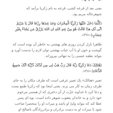
یعنی بعد از قرعه کشی، قرعه به نام زکریا برآمد که
شوهرخاله مریم بود.
(کُلَّمَا دَخَلَ عَلَیْهَا زَکَرِیَّا الْمِحْرَابَ وَجَدَ عِندَهَا رِزْقا قَالَ یَا مَرْیَمُ
انِّی لَکِ هذَا قَالَتْ هُوَ مِنْ عِندِ اللهِ ان اللهَ یَرْزُقُ مَن یَشَاءُ بِغَیْرِ
حِسَابٍ)
«۳۷».
ظاهرا نازل کردن روزی های بهشتی به خاطر آن بوده است که
گوشت و خون او با آب حیات بهشتی توان لازم را بدست آورد و
بتواند نطفه عیسی را به تنهائی بپروراند.
(هُنَالِکَ دَعَا زَکَرِیَّا رَبَّهُ قَالَ رَبِّ هَبْ لِی مِن لَدُنْکَ ذُرِّیَّۀً انَّکَ سَمِیعُ
الدُّعَاءِ)
«۳۸».
تعبیر «هنالک» یک تعبیر عرفی است که ظرف مکان را به جای
ظرف زمان به کار می برند. یعنی اینجا بود که زکریا طمع بست
و دعا کرد تا خداوند عزّت از آن دختری که از همسر مرحوم
خود دارد و به خاندان یعقوب شوهر داده است، نوه ای پسر
عطا کند که بتواند ولیّ او باشد و میراث او را منحصرا صاحب
شود تا میراث او به دست برادران و برادرزادگان ناصالح او