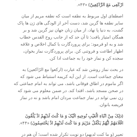
ارْکَعِی مَعَ الرَّاکِعِینً)
«۴۳».
اصطفای اول مربوط به نطفه است که نطفه مریم از میان
سایر نطفه ها گزین شد، دست آخر از الودگی های ژن ها پاک
گشت، به دنیا پا نهاد، از میان زنان جهان نیز گزین شد و بر
همگان امتیاز یافت؛ تا آن حد که از جانب روح القدس خطاب
شد و به او فرمود: برای پروردگارت با کمال اخلاص و علاقه
اظهار اطاعت و فروتنی کن. برای پروردگارت نماز بخوان،
سجده کن و نماز خود را به جماعت ادا کن.
در بحث نماز روشن شد که عبارت (ارکعوا مع الرّاکعین) به
معنای جماعت است. از این آیه کریمه استنباط می شود که
اگر ماموم در اطاق فوقانی باشد، می تواند به امام جماعتی که
در صحن مسجد باشد، اقتدا کند. در ضمن معلوم می شود که
زن نمی تواند در نماز جماعت مردان امام باشد و نه در نماز
فریضه بانوان.
(ذلِکَ مِنْ انْبَاءِ الْغَیْبِ نُوحِیهِ الَیْکَ وَ مَا کُنتَ لَدَیْهِمْ اذْ یُلْقُونَ
اقْلَامَهُمْ ایُّهُمْ یَکْفُلُ مَرْیَمَ وَ مَا کُنتَ لَدَیْهِمْ اذْ یَخْتَصِمُونَ)
«۴۴».
تعبیر (و ما کنت لدیهم) دو نوبت تکرار شده است؛ آن هم در