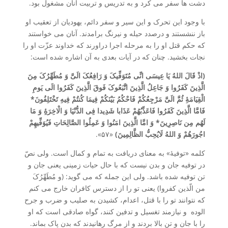
دشت ها سفر می کرد و به تدریس و تربیت آنان مشغول بود.
با وجود این تحرک و این سیر و سفر دائم، یهودیان از تعقیب او
باز ننشستند و درصدد حیله و نیرنگ برامدند. آنان می خواستند
که حکم قتل او را به مرحله اجرا دراورند که خداوند عزّت او را
نجات بخشید. چنان که در آیات بعدی به آن اشاره شده است:
(اذْ قَالَ اللهُ یَا عِیسَی انِّی مُتَوَفِّیکَ وَ رَافِعُکَ الَیَّ وَ مُطَهِّرُکَ مِنَ
الَّذِینَ کَفَرُوا وَ جَاعِلُ الَّذِینَ اتَّبَعُوکَ فَوقَ الَّذِینَ کَفَرُوا الَی یَومِ
الْقِیَامَۀِ ثُمَّ الَیَّ مَرْجِعُکُمْ فَاحْکُمُ بَیْنَکُمْ فِیمَا کُنتُمْ فِیهِ تَخْتَلِفُونَ*
فَامَّا الَّذِینَ کَفَرُوا فَاعَذِّبُهُمْ عَذَابا شَدِیدا فِی الدُّنْیَا وَ الْاخِرَۀِ وَ مَا
لَهُم مِن نَاصِرِینَ* وَ امَّا الَّذِینَ امَنُوا وَ عَمِلُوا الصَّالِحَاتِ فَیُوَفِّیهِمْ
اجُورَهُمْ وَ اللهُ لَایُحِبُّ الظَّالِمِینَ)
«۵۷».
کلمه «توفیۀ» به معنای دریافت به تمام و کمال است. ولی نصّ
در توفیه جان و بدن نیست که با حال حیات زمینی یعنی جان و
تن توفیه شده باشد. ولی این جمله که می گوید: (و مُطَهِّرُکَ
من الّذین کفروا) یعنی تو را از دسترس کافران خارج می کنم
که نتوانند تو را با قتل، اعدام، کشیدن به صلیب و ضرب و جرح
الوده و نیازمند تغسیل و تدفین کنند، گواه صادقی است که او
را با جان و تن بالا بردند و از مرگ رهانیدند که بدن پاک بماند.