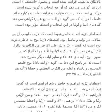
بالاتفّاق به نصب قرائت شده است و معمول «اصطفی» است.
این نیز گواهی می دهد که آن چه انتخاب و گزین شده است،
ذریّه ای است که از حیث طهارت و نزاهت متّحد و یکپارچه اند.
فاصله آخر آیه که می گوید: (و الله سمیع علیم) گواهی می دهد
که دعای انبیا و اولیا در این انتخاب و اصطفا مؤثر بوده است.
اصطفای ذرّیۀ آدم به خاطر هبوط است که لازمه طبیعی آن بی
مبالاتی در تولید و تناسل بود. اصطفای ذرّیۀ نوح به خاطر دعوت
نوح است که گفت: (ربّ لا تذر علی الارض من الکافرین دیّارا.
انّک آن تذرهم یضلّوا عبادک و لایلدوا الّا فاجرا کفّارا) که در
سوره نوح، آیه های ۲۶ـ ۲۷ و سایر آیات دیگر مطرح شده
است. لذا در پاسخ این دعا می گوید: (و لقد نادانا نوح فلنعم
المجیبون و نجّیناه و اهله من الکرب العظیم. و جعلنا ذرّیِّته هم
الباقین) (صافات، ۷۵ـ۷۷).
اصطفای ذرّیه ابراهیم به خاطر دعای ابراهیم است که گفت:
(ربّ اجعل هذا البلد امنا و اجنبنی و بَنِیَّ آن نعبد الاصنام)
(ابراهیم، ۳۵)؛ و گفت: (ربّ اجعلنی مقیم الصّلاۀ و من ذرِّیّتی
ربّنا و تقبّل دعاء) (ابراهیم، ۴۰)؛ و گفت: (ربّنا و اجعلنا مسلمین
لک و من ذرِّیّتنا امّۀً مسلمۀً لک) (بقره، ۱۲۸). همچنین دعای
معروف آن سرور که در سوره بقره، آیه ۱۲۴ مطرح شده