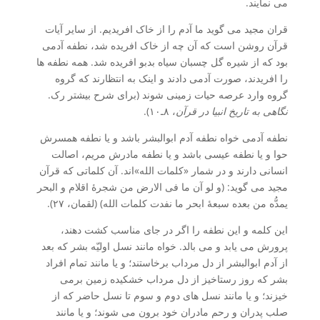
می نمایند.
قران مجید می گوید ما آدم را از خاک افریدیم. از سایر آیات
قرآن روشن است که آن چه از خاک افریده شد، نطفه آدمی
بود که از شیره گل چسبان سیاه بدبو افریده شد. همه نطفه ها
را افریدند، صورت آدمی دادند و اینک به انتظارند که گروه
گروه وارد عرصه حیات زمینی شوند (برای شرح بیشتر رک.
نگاهی به تاریخ انبیا در قرآن
، ۸ـ۱۰).
نطفه آدمی خواه نطفه آدم ابوالبشر باشد و یا نطفه همسرش
حوا و یا نطفه عیسی باشد و یا نطفه مادرش مریم، اصالت
انسانی دارند و در شمار «کلمات الله»اند. آن کلماتی که قرآن
مجید می گوید: (و لو آن ما فی الارض من شجرۀ اقلام و البحر
یمدُّه من بعده سبعۀ ابحر ما نفدت کلمات الله) (لقمان، ۲۷).
این کلمه و این نطفه را اگر در جای مناسب کشت دهند،
پرورش می یابد و می بالد. خواه مانند نسل اولیّه بشر که بعد
از آدم ابوالبشر از دل مرداب برخاستند؛ و یا مانند تمام افراد
بشر که روز رستاخیز از دل مرداب خشکیده زمین برمی
خیزند؛ و یا مانند نسل های دوم و سوم تا نسل حاضر که از
صلب پدران و رحم مادران خود برون می شوند؛ و یا مانند