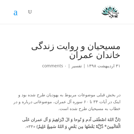
مسیحیان و روایت زندگی
خاندان عمران
۳۱ اردیبهشت ۱۳۹۸
|
تفسیر
|
۰ comments
در بخش قبلی موضوعات مربوط به یهودیان طرح شده بود و
اینک در آیات ۳۴ تا ۶۰ سوره آل عمران، موضوعاتی درباره و در
خطاب به مسیحیان طرح شده است.
(انَّ اللهَ اصْطَفَی آدم وَ نُوحا وَ الَ ابْرَاهِیمَ وَ آل عمران عَلَی
الْعَالَمِینَ* ذُرِّیَّۀً بَعْضُهَا مِن بَعْضٍ وَ اللهُ سَمِیعٌ عَلِیمٌ)
«۳۴».