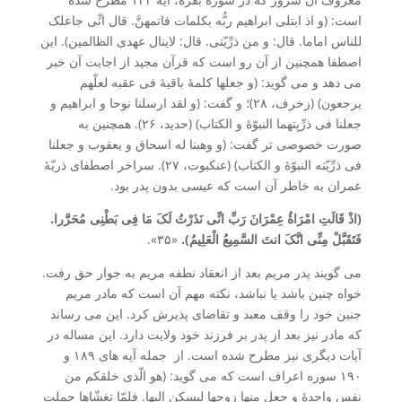
است: (و اذ ابتلی ابراهیم ربُّه بکلمات فاتمهنَّ. قال انِّی جاعلک
للناس اماما. قال: و من ذرِّیّتی. قال: لاینال عهدی الظالمین). این
اصطفا همچنین از آن رو است که قرآن مجید از اجابت آن خبر
می دهد و می گوید: (و جعلها کلمۀ باقیۀ فی عقبه لعلّهم
یرجعون) (زخرف، ۲۸)؛ و گفت: (و لقد ارسلنا نوحا و ابراهیم و
جعلنا فی ذرِّیِتهما النبوّۀ و الکتاب) (حدید، ۲۶). همچنین به
صورت خصوصی تر گفت: (و وهبنا له اسحاق و یعقوب و جعلنا
فی ذرِّیّته النبوّۀ و الکتاب) (عنکبوت، ۲۷). سراخر اصطفای ذریّۀ
عمران به خاطر آن است که عیسی بدون پدر بود.
(اذْ قَالَتِ امْرَاۀُ عِمْرَانَ رَبِّ انِّی نَذَرْتُ لَکَ مَا فِی بَطْنِی مُحَرَّرا.
فَتَقَبَّلْ مِنِّی انَّکَ انتَ السَّمِیعُ الْعَلِیمُ).
«۳۵».
می گویند پدر مریم بعد از انعقاد نطفه مریم به جوار حق رفت.
خواه چنین باشد یا نباشد، نکته مهم آن است که مادر مریم
جنین خود را وقف معبد و تقاضای پذیرش کرد. این می رساند
که مادر نیز بعد از پدر بر فرزند خود ولایت دارد. این مساله در
آیات دیگری نیز مطرح شده است. از جمله آیه های ۱۸۹ و
۱۹۰ سوره اعراف است که می گوید: (هو الّذی خلقکم من
نفس واحدۀ و جعل منها زوجها لیسکن الیها. فلمّا تغشّاها حملت