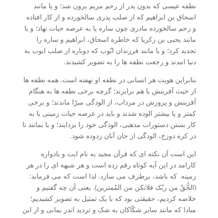
نطفه عیسی که بدون پدر از رحم مریم برون شد؛ و یا مانند
اسحاق بن ابراهیم که از صلب پدری سالخورده و از کار افتاده
و رحم سالخورده مادری چون ساره پا به عرصه حیات نهاد؛ و یا
مانند یحیی بن زکریا که خاطره اسحاق، ابراهیم و ساره را
تجدید کرد؛ و یا مانند فرزندان ایّوب که دوباره از صلب ایوب به
دنیا امدند و رجعت نطفه ها را به تصویر کشیدند.
بنابراین هویت هر انسانی در نطفه او نهفته است. همه نطفه ها
از حیث آفرینش با هم برابرند؛ گرچه برخی نطفه ها به هنگام
آفرینش و پرورش در مرداب، از الودگی مبرّا ماندند؛ و برخی
کمتر و یا بیشتر الوده شدند و باید در عرصه حیات زمینی با به
کار بستن دستورات مذهبی، الودگی خود را بزدایند؛ و یا بمانند تا
در کره دوزخ، الودگی از جان آنان زدوده شود.
این است آن نکته ای که قرآن مجید به نام ایت و یادواره
کارامد در این آیه کوتاه رقم زده است و هر شبهه ای را در هر
زمینه که باشد، برطرف می سازد. لذا است که می فرماید:
(الحُّقُ من ربّک فلاتکن من المُمترین). یعنی آن چه گفتیم و
خلاصه کردیم، حقیقتی بود که با یک تمثیل به تصویر کشیدیم؛
مبادا که مانند سایر شکّاکان به شک و تردید اندر بمانی و از این