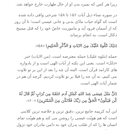
زیرا هر کس که بمیرد بدن او از حال طهارت خارج خواهد شد.
در سوره نساء ذیل آیات ۱۵۶ تا ۱۵۸ شرحی وافی داده شده
است که گواه حیات مادّی بدنی و جانی عیسی است؛ تا آن روز
که از آسمان فرود آید و ماموریت خاصّ خود را که قتل مسیح
دجّال است، به انجام برساند.
(ذلِکَ نَتْلُوهُ عَلَیْکَ مِنَ الایَاتِ وَ الذِّکْرِ الْحَکِیمِ)
«۵۸».
جمله (نتلوه علیک) جمله معترضه است. (من الایات) خبر
«ذلک» است. یعنی این نکته از آیات الهی است و از یادواره
های کارامد قرآن است. البته آن چه را بعد از این بر تو تلاوت
می کنیم، نه آن چه را قبلا بر تو تلاوت کردیم. گرچه آن هم در
شمار آیات الهی است.
(انَّ مَثَلَ عِیسَی عِندَ اللهِ کَمَثَلِ آدم خَلقَهُ مِن تُرَابٍ ثُمَّ قَالَ لَهُ
کُن فَیَکُونُ* الْحَقُّ مِن رَبِّکَ فَلَاتَکُن مِنَ الْمُمْتَرِینَ)
«۶۰».
این آیه کریمه جامع ترین، دقیق ترین و خلاصه ترین کلامی
است که هم هویّت عیسی را روشن می کند و هم هویّت تمام
انسان ها را که از صُلب پدران خود به دامن مادران خود نزول