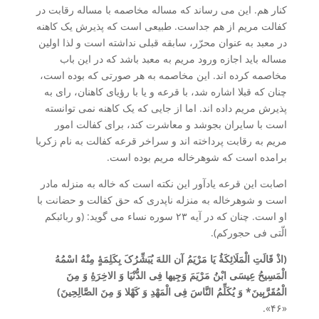
کنار هم. این می رساند که مساله مخاصمه با مساله رقابت در
کفالت مریم از هم جداست. طبیعی است که پذیرش یک کاهنه
در معبد به عنوان محرّر، سابقه قبلی نداشته است و لذا اولین
مساله باید اجازه ورود مریم به معبد باشد که در این باب
مخاصمه کرده اند. این مخاصمه به هر صورتی که بوده است،
چنان که قبلا اشاره شد، با قرعه و یا با رؤیای کاهنان، رای به
پذیرش مریم داده اند. اما از جایی که یک کاهنه نمی توانسته
است با سایران بجوشد و معاشرت کند، برای کفالت امور
مریم به رقابت پرداخته اند و سراخر قرعه کفالت به نام زکریا
برامده است که شوهرخاله مریم بوده است.
اصابت این قرعه یادآور این نکته است که خاله به منزله مادر
است و شوهرخاله به منزله ناپدری که حق کفالت و حضانت با
او است. چنان که در آیه ۲۳ سوره نساء می گوید: (و ربائبکم
الّتی فی حجورکم).
(اذْ قَالَتِ الْمَلَائِکَۀُ یَا مَرْیَمُ آن اللهَ یُبَشِّرُکَ بِکَلِمَۀٍ مِنْهُ اسْمُهُ
الْمَسِیحُ عِیسَی ابْنُ مَرْیَمَ وَجِیها فِی الدُّنْیَا وَ الاخِرَۀِ وَ مِنَ
الْمُقَرَّبِِینَ* وَ یُکَلِّمُ النَّاسَ فِی الْمَهْدِ وَ کَهْلا وَ مِنَ الصَّالِحِینَ)
«۴۶».