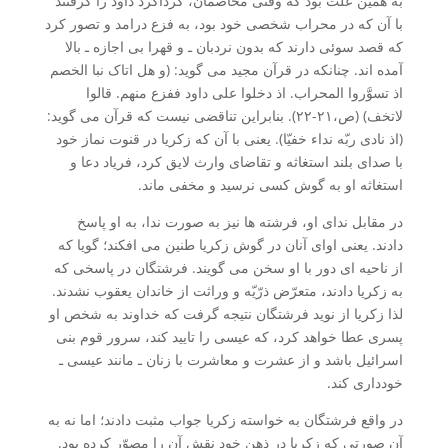
به همین علت بود که وقتی مخاصمان، گرداگرد داود را گرفتند
با آن که در محراب شخصی خود بود، به فزع درامد و تصور کرد
که قصد سوئی دارند که بدون نردبان ـ و قهرا بی اجازه ـ بالا
آمده اند. چنانکه در قرآن مجید می گوید: (و هل اتاک نبا الخصم
اذ تسوَّروا المحراب. اذ دخلوا علی داود ففزع منهم. قالوا
لاتخف) (ص،۲۱-۲۲). بنابراین تناقضی نیست که قرآن می گوید:
(اذ نادی ربّه نداء خفیّا). یعنی با آن که زکریا در قنوت نماز خود
با صدای بلند استغاثه و تقاضای وارث لایق کرد، فریاد دعا و
استغاثه او به گوش کسی نرسید و مخفی ماند.
در مقابل ندای او، فرشته ها نیز به صورت ندا، به او پاسخ
دادند. یعنی اوای آنان در گوش زکریا طنین می افکند؛ گویا که
از ناحیه ای دور با او سخن می گویند. فرشتگان در پاسخی که
به زکریا دادند، متعرّض ذرّیّه و وراثت از خاندان یعقوب نشدند.
لذا زکریا از نوید فرشتگان نتیجه گرفت که خداوند به شخص او
پسری عطا خواهد کرد، که عیسی را تایید کند، سرور قوم بنی
اسرائیل باشد و از عشرت و معاشرت با زنان ـ مانند عیسی ـ
خودداری کند.
در واقع فرشتگان به خواسته زکریا جواب مثبت دادند؛ اما نه به
آن صورتی که زکریا در ذهن خود نقش آن را مصوّر کرده بود.