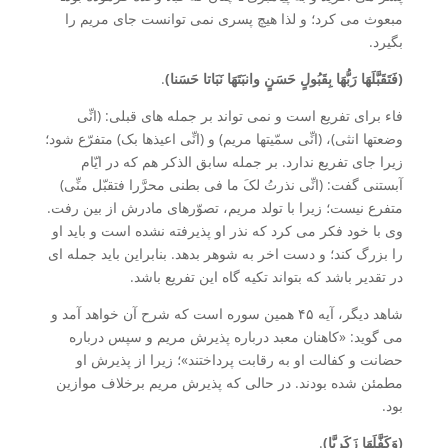
مبعوث می کرد؛ و لذا هیچ پسری نمی توانست جای مریم را
بگیرد.
(فَتَقَبَّلَهَا رَبُّهَا بِقَبُولٍ حَسَنٍ وانبَتَهَا نَبَاتا حَسَنا)
.
فاء برای تفریع است و نمی تواند بر جمله های قبلی: (انِّی
وضعتها انثی)، (انِّی سمّیتها مریم) و (انِّی اعیذها بک) متفرّع شود؛
زیرا جای تفریع ندارد. بر جمله سابق الذکر هم که در ایّام
آبستنی گفت: (انِّی نذرتُ لکَ ما فی بطنی محرَّرا فتقبّل منِّی)
متفرع نیست؛ زیرا با تولد مریم، تصوّرهای مادرش از بین رفت.
وی با خود فکر می کرد که نذر او پذیرفته نشده است و باید او
را بزرگ کند؛ و دست اخر به شوهر بدهد. بنابراین باید جمله ای
در تقدیر باشد که بتواند تکیه گاه این تفریع باشد.
شاهد دیگر، آیه ۴۵ همین سوره است که شرح آن خواهد آمد و
می گوید: «کاهنان معبد درباره پذیرش مریم و سپس درباره
حضانت و کفالت او به رقابت پرداختند»؛ زیرا از پذیرش او
مطمئن شده بودند. در حالی که پذیرش مریم برخلاف موازین
بود.
(وَکَفَّلَهَا زَکَرِیَّا)
.