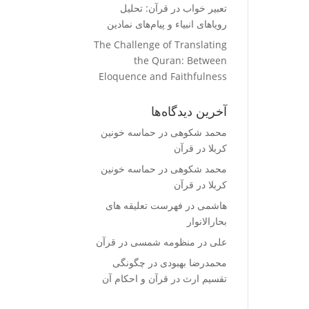
تعبیر خواب در قرآن: تحلیل
رویاهای انبیاء و پیام‌های نمادین
The Challenge of Translating
the Quran: Between
Eloquence and Faithfulness
آخرین دیدگاه‌ها
محمد شکوهی
در
حماسه خونین
کربلا در قرآن
محمد شکوهی
در
حماسه خونین
کربلا در قرآن
هاشمی
در
فهرست تعلیقه های
بحارالانوار
علی
در
منظومه شمسی در قرآن
محمدرضا بهبودی
در
چگونگی
تقسیم ارث در قرآن و احکام آن