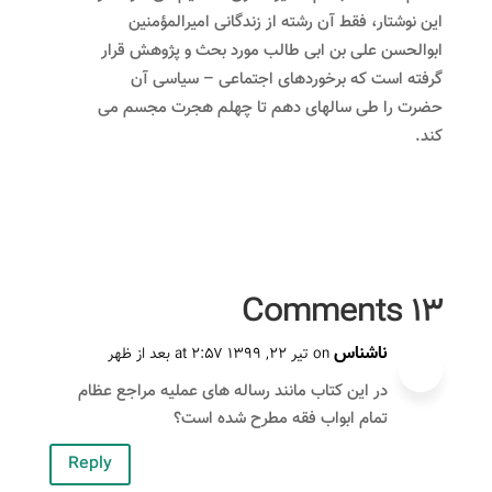
طالب
این نوشتار، فقط آن رشته از زندگانى امیرالمؤمنین
به
ابوالحسن على بن ابى طالب مورد بحث و پژوهش قرار
ماجرای
گرفته است که برخوردهاى اجتماعى – سیاسى آن
سقیفه
حضرت را طى سالهاى دهم تا چهلم هجرت مجسم می
کند.
۱۳ Comments
ناشناس
on تیر ۲۲, ۱۳۹۹ at ۲:۵۷ بعد از ظهر
در این کتاب مانند رساله های عملیه مراجع عظام
تمام ابواب فقه مطرح شده است؟
Reply