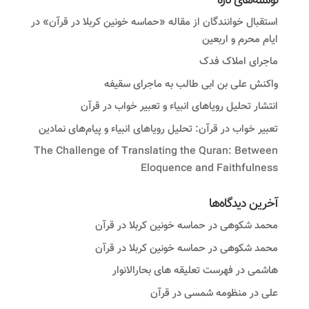
نوشته‌های تازه
استقبال خوانندگان از مقاله «حماسه خونین کربلا در قرآن» در
ایام محرم و اربعین
ماجرای املاک فدک
واکنش على بن ابى طالب به ماجرای سقیفه
انتشار تحلیل رویاهای انبیاء و تعبیر خواب در قرآن
تعبیر خواب در قرآن: تحلیل رویاهای انبیاء و پیام‌های نمادین
The Challenge of Translating the Quran: Between
Eloquence and Faithfulness
آخرین دیدگاه‌ها
محمد شکوهی
در
حماسه خونین کربلا در قرآن
محمد شکوهی
در
حماسه خونین کربلا در قرآن
هاشمی
در
فهرست تعلیقه های بحارالانوار
علی
در
منظومه شمسی در قرآن