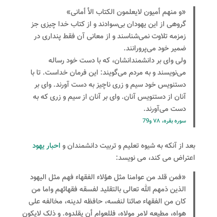
«و منهم أمیون لایعلمون الکتاب الأ أمانی»
گروهی از این یهودان بی‌سوادند و از کتاب خدا چیزی جز
زمزمه‌ تلاوت نمی‌شناسند و از معانی آن فقط پنداری در
ضمیر خود می‌پرورانند.
ولی وای بر دانشمندانشان، که با دست خود رساله
می‌نویسند و به مردم می‌گویند: این فرمان خداست. تا با
دستنویس خود سیم و زری ناچیز به دست آورند. وای بر
آنان از دستنویس آنان. وای بر آنان از سیم و زری که به
دست می‌آورند.
سوره بقره، ۷۸ و79
بعد از آنکه به شیوه تعلیم و تربیت دانشمندان و
احبار یهود
اعتراض می کند، می نویسد:
«فمن قلد من عوامنا مثل هؤلاء الفقهاء فهم مثل الیهود
الذین ذمهم الله تعالى بالتقلید لفسقه فقهائهم واما من
کان من الفقهاء صائنا لنفسه، حافظه لدینه، مخالفه على
هواه، مطیعه لامر مولاه، فللعوام أن یقلدوه. و ذلک لایکون