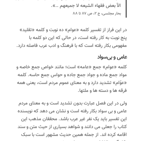
الآ بعض فقهاء الشیعه لا جمیعهم ..».
بحار مجلسی، ج ۲، ص ۸۷ تا ۸۸
در این فراز از تفسیر کلمه «عوام» ده نوبت و کلمه «تقلید»
پنج نوبت به کار رفته است، در حالی که این دو کلمه با
مفهومی بکار رفته است که با فرهنگ و ادب عرب فاصله دارد.
عامی و بی‌سواد
کلمه «عوام» جمع «عامه» است؛ مانند خواص جمع خاصه و
مواد جمع ماده و جواد جمع جاده و حواس جمع حاسه. کلمه
«عوّام» تشدید دارد و به معنای عموم مردم است، یعنی همه
فرقه ها و دسته ها و ملتها.
ولی در این فصل عبارت بدون تشدید است و به معنای مردم
عامی و بی سواد بکار رفته است و نشان می دهد که نویسنده
این تفسیر باید یک نفر غیر عرب باشد. محققان مذهب این
کتاب را جعلی می دانند و شواهد بسیاری از حیث متن و سند
اقامه کرده اند. از جمله همین حدیث مشهور است با سبک