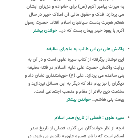
به میراث پیامبر اکرم (ص) برای خانواده و عزیزان ایشان
می پردازد. فدک و حقوق مالى آن املاک خیبر در سال
هفتم هجرت بدست سپاهیان اسلام افتاد. حضرت رسول
:
اکرم با یهود خیبر پیمان بست که در…
خواندن بیشتر
ماجرای
املاک
واکنش على بن ابى طالب به ماجرای سقیفه
فدک
این نوشتار برگرفته از کتاب سیره علوی است و در آن به
روایت واکنش حضرت علی علیه السلام در فتنه سقیفه
بنی ساعده می پردازد. علی (ع) خویشتنداری نشان داد و
دیگران را نیز پیام داد که دیگر به این مسائل نپردازید و
سلامت دین بالاتر از مقام و منصب اجتماعى است.
:
بیعت بنی هاشم…
خواندن بیشتر
واکنش
على
سیره علوی : فصلی از تاریخ صدر اسلام
بن
آنچه از نظر خوانندگان مى گذرد، فصلى از تاریخ صدر
ابى
اسلام است که با نام «سیره علوى» تقدیم مى شود. در