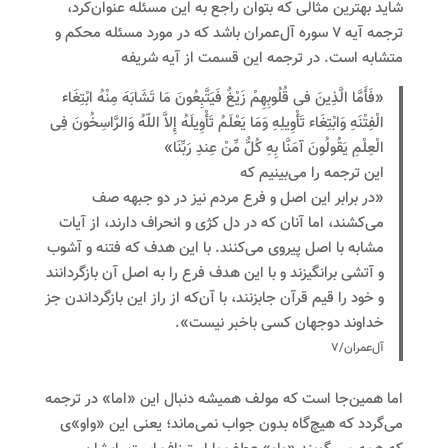
شاید بهترین مثالی که بتوان راجع به این مسئله عنوان‌کرد،
ترجمه آیه ۷ سوره آل‌عمران باشد که در مورد مسئله محکم و
متشابه است. در ترجمه این قسمت از آیه شریفه
«فَأَمَّا الَّذِینَ فی قُلُوبِهِمْ زَیْغٌ فَیَتَّبِعُونَ مَا تَشَابَهَ مِنْهُ ابْتِغَاء
الْفِتْنَهِ وَابْتِغَاء تَأْوِیلِهِ وَمَا یَعْلَمُ تَأْوِیلَهُ إِلاَّ اللّهُ وَالرَّاسِخُونَ فِی
الْعِلْمِ یَقُولُونَ آمَنَّا بِهِ کُلٌّ مِّنْ عِندِ رَبِّنَا»
این ترجمه را می‌بینیم که
«در برابر این اصل و فرع مردم نیز در دو جبهه صف
می‌‌کشند، اما آنان که در دل کژی و انحراف دارند، از آیات
مشابه با اصل پیروی می‌کنند. با این هدف که فتنه و آشوب
و آتشی برانگیزند و با این هدف فرع را به اصل آن بازگردانند
و خود را قیم قرآن جابزنند، با آن‌که از راز این بازگرداندن جز
خداوند دوجهان کسی باخبر نیست».
آل‌عمران/۷
اما همین‌جا است که مولف همیشه دنبال این «اما» در ترجمه
می‌گردد که هیچ‌گاه بدون جواب نمی‌ماند؛ یعنی این «واو»ی