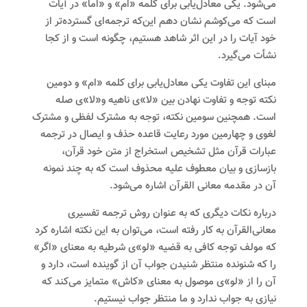
می‌شود. یکی معادل‌یابی برای کلمه «ام» و «اما» در آیات
است که می‌کوشم نشان دهم این‌که ترجمه‌ای گسترده‌‌تر از
خود آیات را در این اثر شاهد هستیم، چگونه است و از کجا
نشأت می‌گیرد.
مبنای این تفاوت یکی معادل‌یابی برای کلمه «ام» و دومین
نکته توجه و تفاوت نهادن بین «لا»ی ناهیه و«لا»ی صله
است. همچنین سومین نکته، توجه به مشترک لفظی و مشترک
لغوی و چهارمین مورد رعایت قاعده حذف و ایصال در ترجمه
عبارات قرآن مثل تشخیص استخراج از متن خود قرآن،
بازسازی و بیان معطوف علیه محذوف است که به چند نمونه
آن در مقدمه معانی القرآن اشاره می‌شود.
درباره نکات دیگری که به عنوان روش ترجمه تفسیری
معانی‌القرآن به کار رفته است، می‌توان به این نکته اشاره کرد
که مولف توجه کافی به قضیه «لو»ی شرطیه به معنای «اگر»
را که شنونده منتظر شنیدن جواب آن از گوینده است، دارد و
آن را از «لو»ی موصول به معنای «کاش» متمایز می‌کند که
نیازی به جواب ندارد و ما منتظر جواب نیستیم.