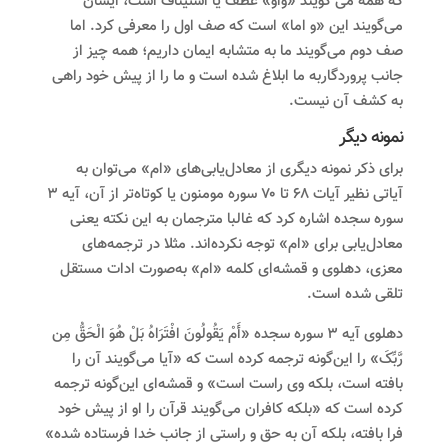
که همه می گویند «واو» عطف یا استیناف است، ایشان
می‌گویند این «و اما» است که صف اول را معرفی کرد. اما
صف دوم می‌گویند ما به متشابه ایمان داریم؛ همه چیز از
جانب پروردگاربه ما ابلاغ شده است و ما را از پیش خود راهی
به کشف آن نیست.
نمونه دیگر
برای ذکر نمونه دیگری از معادل‌یابی‌های «ام» می‌توان به
آیاتی نظیر آیات ۶۸ تا ۷۰ سوره مومنون یا کوتاه‌تر از آن، آیه ۳
سوره سجده اشاره کرد که غالبا مترجمان به این نکته یعنی
معادل‌یابی برای «ام» توجه نکرده‌اند. مثلا در ترجمه‌های
معزی، دهلوی و قمشه‌ای کلمه «ام» به‌صورت ادات مستقل
تلقی شده است.
دهلوی آیه ۳ سوره سجده «أَمْ یَقُولُونَ افْتَرَاهُ بَلْ هُوَ الْحَقُّ مِن
رَّبِّکَ» را این‌گونه ترجمه کرده است که «آیا می‌‌گویند آن را
بافته است، بلکه وی راست است» و قمشه‌ای این‌گونه ترجمه
کرده‌ است که «بلکه کافران می‌گویند قرآن را او از پیش خود
فرا بافته، بلکه آن به حق و راستی از جانب خدا فرستاده شده»