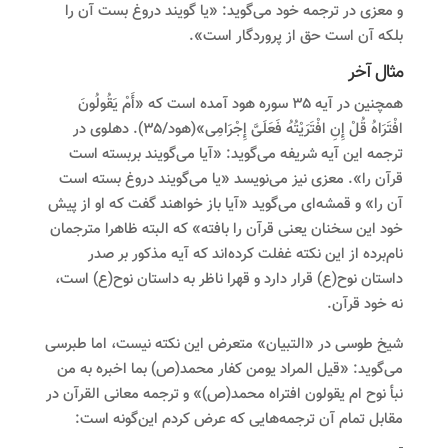
و معزی در ترجمه خود می‌گوید: «یا گویند دروغ بست آن را
بلکه آن است حق از پروردگار است».
مثال آخر
همچنین در آیه ۳۵ سوره هود آمده است که «أَمْ یَقُولُونَ
افْتَرَاهُ قُلْ إِنِ افْتَرَیْتُهُ فَعَلَیَّ إِجْرَامِی»(هود/۳۵). دهلوی در
ترجمه این آیه شریفه می‌گوید: «آیا می‌گویند بربسته است
قرآن را». معزی نیز می‌نویسد «یا می‌گویند دروغ بسته است
آن را» و قمشه‌ای می‌گوید «آیا باز خواهند گفت که او از پیش
خود این سخنان یعنی قرآن را بافته» که البته ظاهرا مترجمان
نام‌برده از این نکته غفلت کرده‌اند که آیه مذکور بر صدر
داستان نوح(ع) قرار دارد و قهرا ناظر به داستان نوح(ع) است،
نه خود قرآن.
شیخ طوسی در «التبیان» متعرض این نکته نیست، اما طبرسی
می‌گوید: «قیل المراد یومن کفار محمد(ص) بما اخبره به من
نبأ نوح ام یقولون‌ افتراه محمد(ص)» و ترجمه معانی القرآن در
مقابل تمام آن ترجمه‌هایی که عرض کردم این‌گونه است: