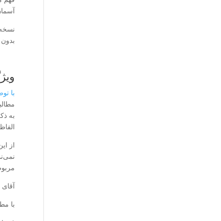
آسمان
نسخه 
بدون 
ویژ
با تو
مطالب
به ذک
الفاظ
از ای
نمی‌ن
مربوط
آقای 
با مط