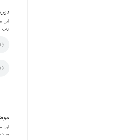
دوره
این م
زیر، 
موض
این م
مباحث