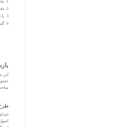
مان
دقت
با 
گست
باز
حضور 
مباحث
طرح 
ابتدا
اصول 