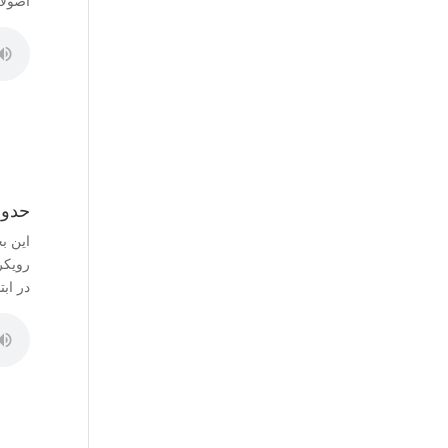
اصولا
حدود
این ب
رویکر
در اب