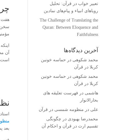
تعبیر خواب در قرآن: تحلیل
چرا
رویاهای انبیاء و پیام‌های نمادین
هفت‌ 
The Challenge of Translating the
Quran: Between Eloquence and
مؤمنون (آیه ۸۶)، فُصِّلَت (آیه ۱۲
Faithfulness
اینکه
آخرین دیدگاه‌ها
آن مط
محمد شکوهی
در
حماسه خونین
است. 
کربلا در قرآن
محمد شکوهی
در
حماسه خونین
کربلا در قرآن
هاشمی
در
فهرست تعلیقه های
بحارالانوار
نظر
علی
در
منظومه شمسی در قرآن
استاد
محمدرضا بهبودی
در
چگونگی
منظو
تقسیم ارث در قرآن و احکام آن
بعد پ
فهم م