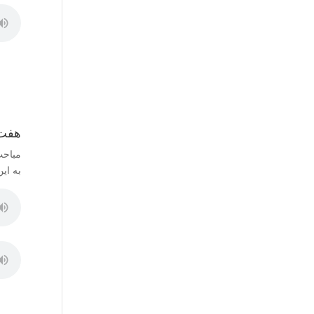
هفت 
مباحث
به ای