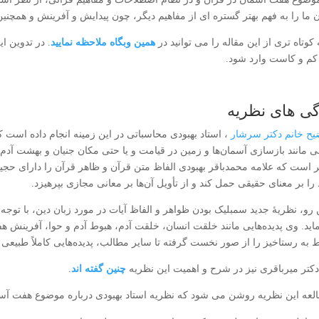
 ما را به فهم بهتر گستره ای از مفاهیم دیگر، چون پیدایش و آفرینش و همچنی
کوتاه تری از این مقاله را می توانید در
همین وبگاه ملاحظه نمایید
. در تدوین ا
کم و کاست وارد شود.
گی های نظریه
ضیح خانم دکتر سرشار
، استاد بهبودی محاسباتی در این زمینه انجام داده‌ است که
ی مانند بازسازی آسمان‌ها و زمین در قیامت و یا حتی مکان جنیان و بهشت آدم و
ر است که علامه محمدباقر بهبودی الفاظ متن قرآن و ظاهر قرآن را دارای حجیت ت
 را بر معنای حقیقی حمل کند و از تأویل آن‌ها بر معانی مجازی بپرهیزد.
ن رو، نظریۀ جدید سمبلیک بودن ظواهر و الفاظ آیات در مورد زبان دین، با توجه
ماید. وی پدیده‌هایی مانند خلقت انسان، خلقت آدم، هبوط آدم و حوا، آفرینش ه
 به رستاخیز را از صور نخست گرفته تا سایر مطالب، پدیده‌هایی کاملاً طبیعی
دکتر میرباقری نیز در شرح و اهمیت این نظریه
چنین گفته اند
.
العه این نظریه روشن می شود که نظریه استاد بهبودی درباره موضوع هفت آسم