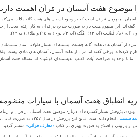
 موضوع هفت آسمان در قرآن اهمیت دارد
آسمان، مفهومی قرآنی است که بر وجود آسمان ‌های هفت‌ گانه دلالت می‌کند. 
)، مُلْک (آیه ۳)، نوح (آیه ۱۵) و طلاق (آیه ۱۲).
 مراد از آسمان‌ های هفت ‌گانه چیست، پیشینه ای بسیار طولانی میان مسلمانان د
رح کرده‌اند. برخی گفته اند مراد از هفت آسمان، آسمان های مادی نیست. بلکه
اما با توجه به صراحت آیات، اغلب اندیشمندان کوشیده ‌اند مساله هفت آسمان ر
یه انطباق هفت آسمان با سیارات منظو
 بهبودی پژوهش بسیار گسترده ای درباره موضوع هفت آسمان در قرآن و ارتباط 
مه شمسی
انجام داده است. نتایج این پ
س از بازبینی و اصلاح به صورت بهتری در کتاب
«معارف قرآنی»
منتشر گردید. 
وضوع هفت آسمان در قرآن و در نظام اصطلاحات و مفاهیم قرآنی، از نظر استا