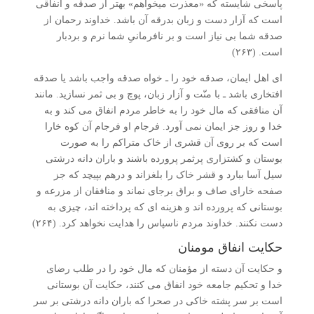
پاسخی شایسته که «معذرت می­خواهم» بهتر از صدقه و انفاقی
است که آزار دست و زبان بدرقه آن باشد. خداوند رحمان از
صدقه شما بی­ نیاز است و بر نافرمانیِ شما نرم و بردبار
است. (۲۶۳)
ای اهل ایمان، صدقه خود را ـ خواه صدقه واجب باشد یا صدقه
افتخاری باشد ـ با منّت و آزار زبان، پوچ و بی­ ثمر نسازید. مانند
آن منافقی که مال خود را به خاطر مردم انفاق می­ کند و به
خدا و روز جز ایمان نمی­ آورد. فرجام او فرجام آن کوه خارا
است که بر روی آن قشری از خاک متراکم را به صورت
بوستان و کشتزاری پرثمر پرورده باشند و باران دانه درشتی
سیل­ آسا ببارد و قشر خاک را بلغزاند و درهم بپیچد که جز
صفحه خارای صاف و براق برجای نماند و منافقان از مزرعه و
بوستانی که پرورده­ اند و هزینه­ ای که پرداخته­ اند، چیزی به
دست نکنند. خداوند مردم ناسپاس را هدایت نخواهد کرد. (۲۶۴)
حکایت انفاق مومنان
و حکایت آن دسته از مؤمنان که مال خود را در طلب رضای
خدا و تحکیم جامعه خود انفاق می­ کنند، حکایت آن بوستانی
است بر سر پشته‌ خاکی در صحرا که باران دانه درشتی بر سر