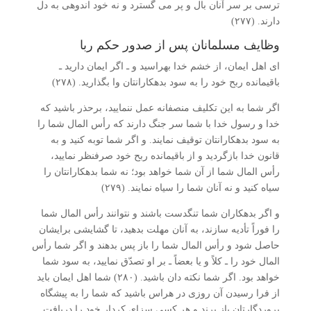
ترسی بر سر آنان بال و پر می­ گسترد و نه خود اندوهی به دل
دارند. (۲۷۷)
وظایف مسلمانان پس از صدور حکم ربا
ای اهل ایمان، از خشم خدا بهراسید و ـ اگر ایمان دارید ـ
باقیمانده‌ ربح خود را به سود بدهکارانتان وا بگذارید. (۲۷۸)
اگر شما به این تکلیف منصفانه عمل ننمایید، برحذر باشید که
خدا و رسول خدا با شما سر جنگ دارند که رأس المال شما را
به سود بدهکارانتان توقیف نمایند. و اگر شما توبه کنید و به
قانون خدا بازگردید و از باقیمانده ربح خود صرف­نظر نمایید،
رأس المال شما از آن شما خواهد بود؛ نه شما بدهکارانتان را
سیاه کنید و نه آنان شما را سیاه نمایند. (۲۷۹)
و اگر بدهکاران شما تنگدست باشند و نتوانند رأس المال شما
را فوراً تأدیه سازند، به آنان مهلت بدهید، تا گشایشی برایشان
حاصل شود و رأس المال شما را باز پس بدهند و اگر شما رأس
المال خود را ـ کلاً و یا بعضاً ـ بر او تصدّق نمایید، به سود شما
خواهد بود. اگر شما نکته دان باشید. (۲۸۰) شما اهل ایمان باید
از فرا رسیدن آن روزی در هراس باشید که شما را به پیشگاه
پروردگارتان باز برند و هر کسی سزای کردار خود را دریافت