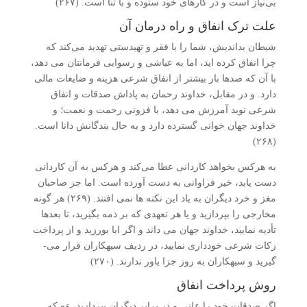
بی‌نیاز است و در کارهای خود ستوده و با ثنا است. (۲۶۷)
علت ترک انفاق و راه درمان آن
شیطان بداندیش، شما را با فقر و تهیدستی تهدید می‌کند که
چرا انفاق کرده ­اید، اما به عیاشی و رسوایی فرمانتان می­ دهد،
با آن که صدها بار بیشتر از انفاق شرعی هزینه و ضایعات مالی
دارد. و در مقابل، خداوند رحمان به پاداش صدقات و انفاق
شرعی نوید آمرزش می ­دهد، با فزونی رحمت و نعمت؛ و
خداوند جهان خوانی گسترده دارد و به حال بندگانش دانا است.
(۲۶۸)
به هرکس بخواهد کاردانی عطا می‌کند و هرکس به آن کاردانی
دست یابد، خیر فراوانی به دست آورده است. اما جز صاحبان
مغز و خرد دیگران به یاد این نکته ­ها نمی­ افتند. (۲۶۹) هر گونه
مخارجی را بپردازید و یا هر تعهدی که بر ذمه بگیرید، تا بعدها
تأدیه نمایید، خداوند جهان می­ داند و اگر ابا بورزید و از پرداخت
زکات شرعی خودداری نمایید، در ردیف سیه­کاران قرار می­
گیرید و سیه­کاران به روز جزا یاور ندارند. (۲۷۰)
روش پرداخت انفاق
اگر صدقات خود را علنی و در برابر دیگران بپردازید، وَه که