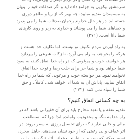
سرمشق نیکویی به جوامع داده­ اید و اگر صدقات خود را پنهان
به مستمندان تقدیم نمایید، چه بهتر که از ریا و تظاهر دوری
جسته ­اید. در هر حال خداوند رحمان صدقات شما را می­ پذیرد
و خطاهای شما را می­ پوشاند و خداوند به زیر و روی کارهای
شما دانا است. (۲۷۱)
به راه آوردن مردم تکلیف تو نیست، اما تکلیف خدا هست و
هرکه را بخواهد، به راه می­ آورد، تا زکات شرعی را بپردازد.
هر خواسته خوب و مرغوبی که در راه خدا انفاق کنید، به سود
شما خواهد بود و شما جز برای جلب رضا و توجه خدا انفاق
نخواهید نمود. هر خواسته خوب و مرغوبی که شما در راه خدا
انفاق نمایید، پاداش آن به شما ادا خواهد شد ـ کاملاً ـ و حق
شما را سیاه نمی­ کنند. (۲۷۲)
به چه کسانی انفاق کنیم؟
تقدیم نفقه و یا تعهد مخارج باید برای آن فقیرانی باشد که در
راه خدا به تنگنا و محدودیت وامانده­ اند؛ چرا که استطاعت
مالی و جانی ندارند که برای تحصیل روزی به سفر بروند. در
اثر عفاف و بی­ رغبتی که از خود نشان می‌دهند، جاهل بی­خرد،
تصور می­کند که سیر و بی­ نیازند. می­توانی آثار تنگدستی را در