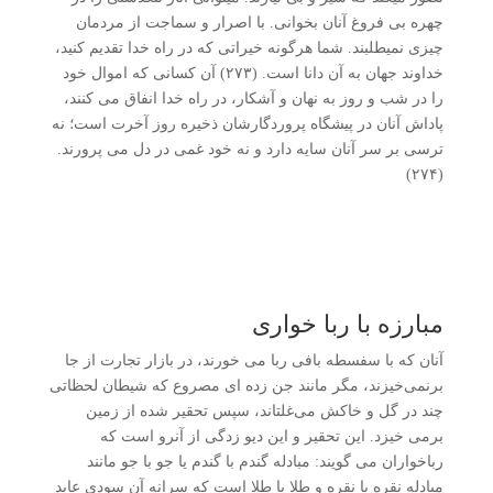
چهره‌ بی­ فروغ آنان بخوانی. با اصرار و سماجت از مردمان
چیزی نمی­طلبند. شما هرگونه خیراتی که در راه خدا تقدیم کنید،
خداوند جهان به آن دانا است. (۲۷۳) آن کسانی که اموال خود
را در شب و روز به نهان و آشکار، در راه خدا انفاق می­ کنند،
پاداش آنان در پیشگاه پروردگارشان ذخیره روز آخرت است؛ نه
ترسی بر سر آنان سایه دارد و نه خود غمی در دل می ­پرورند.
(۲۷۴)
مبارزه با ربا خواری
آنان که با سفسطه ­بافی ربا می­ خورند، در بازار تجارت از جا
برنمی‌خیزند، مگر مانند جن­ زده ای مصروع که شیطان لحظاتی
چند در گل و خاکش می‌غلتاند، سپس تحقیر شده از زمین
برمی­ خیزد. این تحقیر و این دیو زدگی از آن­رو است که
رباخواران می­ گویند: مبادله گندم با گندم یا جو با جو مانند
مبادله نقره با نقره و طلا با طلا است که سرانه آن سودی عاید