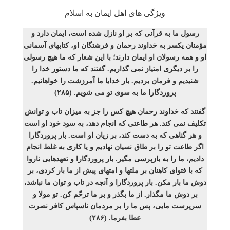
ویژگی‌ های اهل ایمان‌ به اسلام
رسول ما به قرآنی که بر او نازل شده است، ایمان دارد و
مؤمنان یکسر به خداوند رحمان و فرشتگان او، کتاب­های آسمانی
او و همه رسولان او ایمان دارند؛ با این شعار که ما هیچ رسولی
را بر دیگری امتیاز نمی­ گذاریم. گفتند که ما دستور خدا را
شنیدیم و فرمان بردیم. بار خدایا ما آمرزشت را خواهانیم.
پروردگارا ما به سوی تو می­ شویم. (۲۸۵)
گفتند که خداوند رحمان هیچ کس را جز به میزان تاب و توانش
تکلیف نمی­ کند. هر طاعتی که انجام دهد، به سود خود او است
و هر گناهی که به دست کند، بر زیان او است. بار پروردگارا
اگر طاعت تو را بر طاق نسیان نهادیم و یا کاری به غلط انجام
دادیم، ما را به بازپرسی مگیر. بار پروردگارا و تعهدهایی ناروا
که با فتوای کاهنان بر ملت­ها و امت­های پیش از ما بار کردی، بر
دوش ما بار مکن. بار پروردگارا و آنچه در تاب و توان ما نباشد،
بر دوش ما مگذار. از ما بگذر و بر ما ترحّم کن. تو مولا و
سرپرست مایی، پس ما را بر مردمان ناسپاس کافر نصرت
عطا بفرما. (۲۸۶)