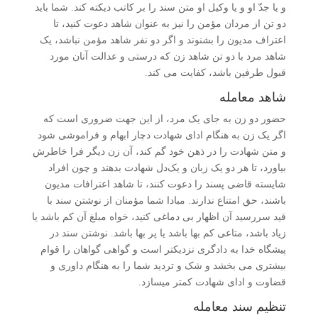
و یا جدّ او و یا وکیل او متن سند را بر کاتب دیکته کند. شما باید
دو تن از مردان مؤمن را نیز به عنوان شاهد دعوت کنید، تا
اعتراف مدیون را بشنوند و اگر دو نفر شاهد مؤمن نباشد، یک
شاهد مرد با دو تن شاهد زن که درستی و عدالت آنان مورد
قبول طرفین باشد، کفایت می­ کند.
شاهد معامله
حضور دو زن به جای یک مرد، از این جهت ضروری است که
اگر یک زن به هنگام ادای شهادت دچار ابهام و فراموشی شود
و متن شهادت را در ذهن خود گم کند، آن زن دیگر فرا خاطرش
بیاورد، تا هر دو یک زبان و یک‌دل شهادت بدهند و چون افراد
شایسته قاضی پسند را دعوت کنند، تا شاهد اعترافات مدیون
باشند، حق امتناع ندارند. مبادا شما مؤمنان از نوشتن سند با
قید سررسید آن اظهار بی دماغی کنید، خواه مبلغ آن کم باشد یا
زیاد باشد، متاعی کم بها باشد یا پر بها باشد. نوشتن سند در
پیشگاه خدا به دادگری نزدیک­تر است و گواهی گواهان را قوام
بیشتری می­ بخشد و شک و تردید شما را به هنگام داوری و
قضاوت و ادای شهادت کمتر می­سازد.
تنظیم سند معامله