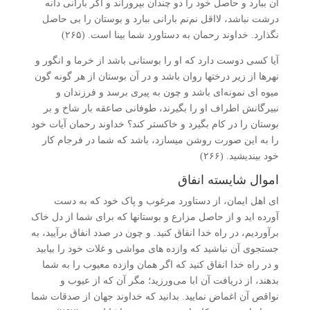
آن ببارد و حاصل خود را دو چندان بپروراند و اگر بارانی دانه
درشت نباشد، لااقل نم‌نم بارانی ببارد و بوستان را بی ­حاصل
نگذارد. خداوند رحمان به دستاورد شما بینا است. (۲۶۵)
آیا کسی دوست دارد که او را بوستانی باشد از خرما و انگور و
نهرها از زیر درخت­ها روان باشد و در آن بوستان از هر گونه­ گون
میوه­ ای نمونه‌ای باشد و چون به پیری برسد و فرزندان و
نبیرگانش اطراف او را بگیرند، طوفانی صاعقه ­بار شاخ و بر
بوستان را در کام بگیرد و خاکستر کند؟ خداوند رحمان آیات خود
را به این صورت روشن می­سازد، باشد که شما در فرجام کار
خود بیندیشید. (۲۶۶)
اموال شایسته انفاق
ای اهل ایمان، از دستاورد مرغوب و پاک خود که به دست
آورده­ اید و از حاصل مزارع و بوستان­ها که برای شما از دل خاک
برآوردیم، در راه خدا انفاق کنید. و چون در صدد انفاق برآیید، به
جستجوی آن نباشید که وازده ­های مواشی و غلات خود را بیابید
و در راه خدا انفاق کنید که اگر همان وازده معیوب را به شما
بدهند، از دریافت آن ابا می‌ورزید؛ مگر آن که از عیوب و
نواقص آن اغماض نمایید. بدانید که خداوند جهان از صدقات شما