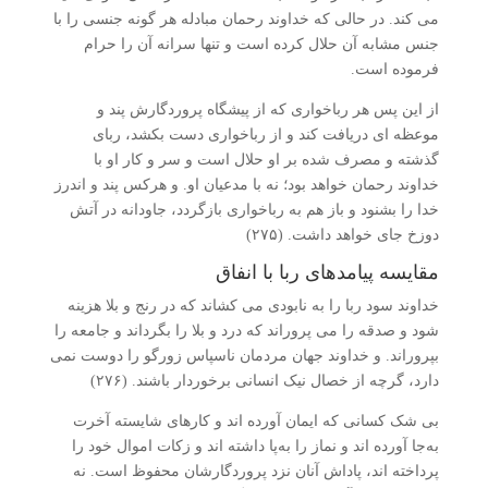
می ­کند. در حالی که خداوند رحمان مبادله هر گونه جنسی را با
جنس مشابه آن حلال کرده است و تنها سرانه آن را حرام
فرموده است.
از این پس هر رباخواری که از پیشگاه پروردگارش پند و
موعظه ­ای دریافت کند و از رباخواری دست بکشد، ربای
گذشته و مصرف شده بر او حلال است و سر و کار او با
خداوند رحمان خواهد بود؛ نه با مدعیان او. و هرکس پند و اندرز
خدا را بشنود و باز هم به رباخواری بازگردد، جاودانه در آتش
دوزخ جای خواهد داشت. (۲۷۵)
مقایسه پیامدهای ربا با انفاق
خداوند سود ربا را به نابودی می­ کشاند که در رنج و بلا هزینه
شود و صدقه را می­ پروراند که درد و بلا را بگرداند و جامعه را
بپروراند. و خداوند جهان مردمان ناسپاس زورگو را دوست نمی
دارد، گرچه از خصال نیک انسانی برخوردار باشند. (۲۷۶)
بی­ شک کسانی که ایمان آورده­ اند و کارهای شایسته آخرت
به‌جا آورده­ اند و نماز را به‌پا داشته­ اند و زکات اموال خود را
پرداخته­ اند، پاداش آنان نزد پروردگارشان محفوظ است. نه