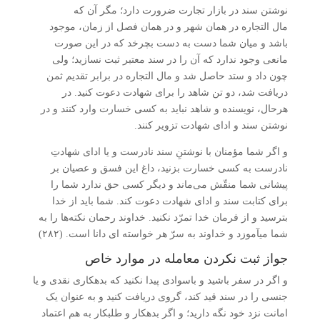
نوشتن سند در بازار تجارت ضرورت دارد؛ مگر آن که
مال التجاره در همان شهر و در همان فصل از زمان، موجود
باشد و میان شما دست به دست بچرخد که در این صورت
مانعی وجود ندارد که آن را در سند معتبر ثبت نسازید؛ ولی
چون داد و ستد حاصل شد و مال التجاره در برابر تقدیم ثمن
دریافت شد، دو تن شاهد را برای شهادت دعوت کنید. در
هرحال، نویسنده و شاهد نباید به کسی خسارت وارد کنند و در
نوشتن سند و ادای شهادت تزویر کنند.
و اگر شما مؤمنان با نوشتنِ سند نادرست و یا ادای شهادتِ
نادرست به کسی خسارت بزنید، داغ این فسق و عصیان بر
پیشانی شما منقّش می‌ماند و دیگر کسی حق ندارد شما را
برای کتابت سند و ادای شهادت دعوت کند. شما باید از خدا
بترسید و از فرمان خدا تمرّد نکنید. خداوند رحمان نکته‌ها را به
شما می­آموزد و خداوند به سرّ هر خواسته­ ای دانا است. (۲۸۲)
جواز ثبت نکردن معامله در موارد خاص
و اگر در سفر باشید و باسوادی پیدا نکنید که بدهکاری نقدی و یا
جنسی را در سند قید کند، گروی دریافت کنید و به عنوان یک
امانت نزد خود نگه دارید؛ و اگر بدهکار و طلبکار به هم اعتماد