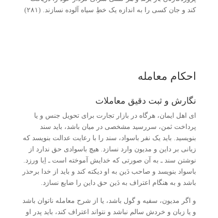
کند و جان کسی را به اندازه یک خطِ سیاه آلوده نسازند. (۲۸۱)
احکام معامله
نگارش و ثبت دقیق معاملات
ای اهل ایمان، هرگاه در بازار تجارت برای تحویل جنس و یا
پرداخت ثمن، سررسید مشخصی در میان باشد، باید سند
بنویسید. باید یک نفر باسواد، سند را با رعایت عدالت بنویسد که
زیانی بر داین و مدیون وارد نسازد. هیچ باسوادی حق ندارد از
نوشتن سند ـ به آن صورتی که خدایش آموخته است ـ اِبا ورزد.
باسواد بنویسد و صاحب دَین به او دیکته کند و باید از خدا برحذر
باشد و به هنگام اعتراف به دَین حق داین را ضایع نسازد.
و اگر مدیون، سفیه و گول باشد، یا از شرح معامله ناتوان باشد
و یا زبان و خردش سالم نباشد و نتواند اعتراف کند، باید پدر او