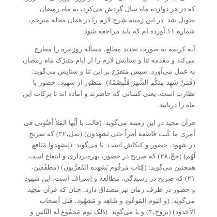
که در هر دوازده ماه سال گردش می‌کرد، به ماه رمضان
تحویل شد. در این زمینه شرح لازم را در همان مجله مترجم،
شماره ۱۱ آورده ام که باید مراجعه شود.
آیه کریمه به صورت تجدید مطلع، مسأله روزمره را مطرح
می‌کند و مقدمه ثنا و ستایش لازم را از ایام متبرّک ماه رمضان
به عمل می‌آورد. سپس متفرّع بر این ثنا و ستایش می‌گوید:
(فَمَنْ شَهِد مِنکُم الشَّهرَ فَلْیصُمْهُ). منظور از شهود، حضور با
نظارت است. یعنی کسانی که حاضرند و آماده اند تا برکات این
ماه را دریابند.
قرآن مجید در این زمینه می‌گوید: (قالت یا أیُّها المَلأ أفتُونی فی
أمری ما کُنت قَاطعۀ أمراً حتّی تَشهَدون) (نمل،۳۲) که صریح
در شهود، حضور و کنکاش است. یا می‌گوید: (لِیشهدوا مَنَافع
لَهُم) (حجّ،۲۸) که صریح در حضور، بهره‌برداری و انتفاع است.
همچنین می‌گوید: (کِتاب مَرقُوم یَشهده المُقرَّبون) (مطفّفین،
۲۱) که صریح در رسیدگی، مطالعه و اِشراف است. این شهود
و حضور در ظرف زمان نیز مصداق دارد. چنان که قرآن مجید
می‌گوید: (و الیَوم المَوعُودِ و شَاهِد و مَشهُود، قتل أصحاب
الأخدود) (بروج،۳) و یا می‌گوید: (ذلک یَوم مَجمُوع لَه النَّاس و