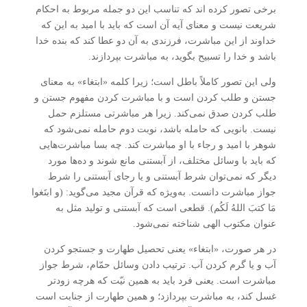
برخی تصور کرده اند که تناسب این دو جمله مربوط به احکام
شریعت نیست و معنای آیه آن است که باید با امید به این که
خداوند از این مباشرت، فرزندی به آن دو عطا کند که بنده خدا
باشد و خدا را تسبیح بگوید، به مباشرت بپردازند.
ولی این تصور کاملاً باطل است؛ زیرا کلمه «ابتغاء» به معنای
جستن و طلب کردن است و با مباشرت کردن مفهوم جستن و
طلب کردن صدق نمی‌کند. زیرا هر مباشرتی مستلزم حمل
نیست. بانویی که حامله باشد، نوبت دوم حامله نمی‌شود که
شوهر با امید و رجاء با او مباشرت کند. چه بسا مباشرت‌هایی
که باید با وسائل مختلف، از آبستنی مانع شوند و ده‌ها مورد
دیگر که نمی‌توان شرط آبستنی و یا رجای آبستنی را شرط
جواز مباشرت دانست. به‌ویژه که قرآن مجید می‌گوید: (و ابتَغوا
مَا کتبَ اللهُ لَکُم). قطعی است که آبستنی و تولید مثل به
عنوان مکتوب الهی شناخته نمی‌شود.
در هر صورت، «ابتغاء» یعنی تحصیل طهارت و جستجو کردن
آب و یا گرم کردن آب. ترتیب دادن وسائل حمّام، شرط جواز
مباشرت است. یعنی فرد باید به همین نیّت که هرچه زودتر
غسل کند، به مباشرت بپردازد؛ و همین طهارت از جنابت است