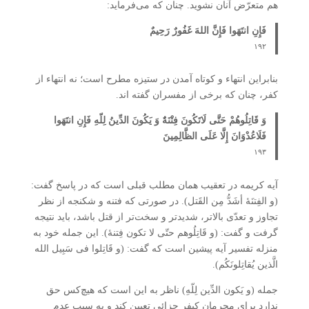
هم متعرّض آنان نشوید. چنان که می‌فرماید:
فَإِنِ انتَهَوا فَإِنَّ اللهَ غَفُورٌ رَحِیمٌ
۱۹۲
بنابراین انتهاء و کوتاه آمدن در ستیزه مطرح است؛ نه انتهاء از
کفر، چنان که برخی از مفسران گفته اند.
وَ قَاتِلُوهُمْ حَتَّی لَاتَکُونَ فِتْنَۀٌ وَ یَکُونَ الدِّینُ لِلّهِ فَإِنِ انتَهَوا
فَلَاعُدْوَانَ إِلَّا عَلَی الظَّالِمِینَ
۱۹۳
آیه کریمه در تعقیب‌ همان مطلب قبلی است که در پاسخ گفت:
(و الفِتنَۀ أشَدُّ مِن القَتل). در صورتی که فتنه و شکنجه از نظر
تجاوز و تعدّی بالاتر، شدیدتر و سخت‌تر از قتل باشد، باید نتیجه
گرفت و گفت: (و قَاتِلُوهم حتّی لا تکون فِتنۀ). این جمله خود به
منزله تفسیر آیه پیشین است که گفت: (و قَاتِلوا فی سَبِیل الله
الَّذین یُقاتِلونَکُم).
جمله (و یَکون الدِّین لِلّهِ) ناظر به این است که هیچ‌کس حق
ندارد برای مجرمان کیفر جزائی تعیین کند و به سبب عدم