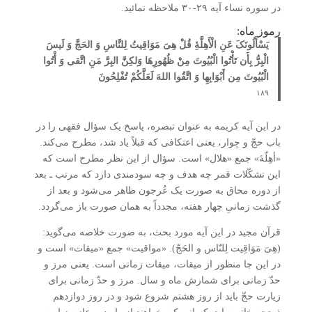
در سوره نساء آیه ۲۹-۳۰ ملاحظه نمائید.
رموز ماه:
یَسْأَلُونَکَ عَنِ الْأَهِلَّۀِ قُلْ هِیَ مَوَاقِیتُ لِلنَّاسِ وَ الحَجَّ وَ لَیسَ
الْبِرُّ بِأَن تَأْتُوا الْبُیُوتَ مِنْ ظُهُورِهَا وَلکِنَّ البِرَّ مَنِ اتَّقی وَ أْتُوا
الْبُیُوتَ مِن أَبْوَابِهِا وَ اتَّقُوا اللهَ لَعَلَّکُمْ تُفْلِحُونَ
۱۸۹
در این آیه کریمه به عنوان تبصره، پاسخ یک سؤال فقهی را در
باب حجّ و جِوار، یعنی اعتکافی که قبلاً یاد شد، مطرح می‌کند.
«أهِلّۀ» جمع «هلال» است. سؤال از این نظر مطرح است که
این تشکّلات قمر چه هدف و چه سودمندی دارد که مرتب ـ بعد
از دوره محاق به صورت یک عُرجون ظاهر می‌شود و بعد از
گذشت زمانیِ چهار هفته، مجدداً به همان صورت باز می‌گردد.
قرآن مجید در این آیه مورد بحث، به صورت خلاصه می‌گوید:
(هِیَ مَوَاقِیت لِلنّاس و الحَجّ). «مواقیت» جمع «میقات» است و
در این جا منظور از میقات، میقات زمانی است. یعنی مرز و
حدّ زمانی برای شمارش ماه و سال. مرز و حدّ زمانی برای
زیارت حجّ باید از روز هشتم شروع شود و در روز دوازدهم