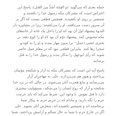
جمله بعدی که می‌گوید: (و الفِتنَۀ أشَدُّ مِنَ القَتل)، پاسخ این
اعتراض است که مشرکان مکه رسول خدا را نکشتند و
شمشیر بر روی او نکشیدند. همچنین قطعی نیست که اگر بر
آن سرور دست می‌یافتند، او را می‌کشتند؛ زیرا در مشاوره دار
الندوۀ پیشنهاد اول آن بود که او را داخل یک خانه از خانه‌های
مکه محبوس کنند. پیشنهاد دوّم آن بود که او را کوچ دهند: بر
شتری خشن (جمل= نر) بدون مهار ببندند و او را به کوه و
صحرا رها کنند. بنابراین قطعی نبود که در مقام عمل حاضر
شوند که رأی ابوجهل را به‌کار بندند و رسول خدا را به قتل
برسانند.
پاسخ آیه این است که مشرکان مکه به آزار و شکنجه مؤمنان
پرداختند و هنوز هم می‌پردازند. حتّی به مهاجران آزار
می‌‌رسانند و مانع هجرت آنان می‌شوند. در حالی که در نزد خدا
شکنجه و آزار که روح انسان را می‌شکند، مسؤولیت بیشتری
دارد تا قتل نفوس. با وجود این، شرط می‌کند که باید حرمت
حرم را نگه دارید؛ و مادام که در حریم حرم به پیکار شما
برنخاسته اند و شمشیر نکشیده اند، متعرّض آنان نشوید. حتّی
اگر در خارج حرم با شما به حال تسالم و آرامش پرداختند، شما