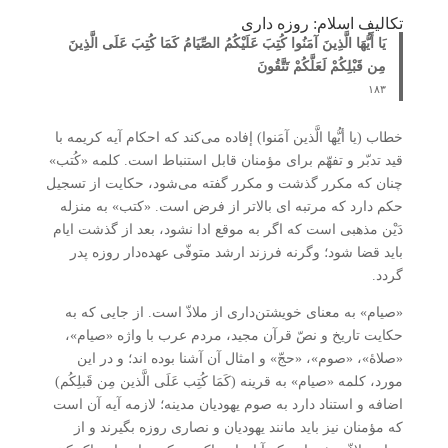
تکالیف اسلام: روزه داری
یَا أَیُّهَا الَّذِینَ آمَنُوا کُتِبَ عَلَیْکُمُ الصِّیَامُ کَمَا کُتِبَ عَلَی الَّذِینَ
مِن قَبْلِکُمْ لَعَلَّکُمْ تَتَّقُونَ
۱۸۳
خطاب (یا أیُّها الَّذین آمَنوا) إفاده می‌کند که احکام آیه کریمه با
قید تدبّر و تفهّم برای مؤمنان قابل استنباط است. کلمه «کُتب»
چنان که مکرر گذشت و مکرر گفته می‌شود، حکایت از تسجیل
حکم دارد که مرتبه ای بالاتر از فرض است. «کتب» به منزله
دَیْن مذهبی است که اگر به موقع ادا نشود، بعد از گذشت ایام
باید قضا شود؛ وگرنه فرزند ارشد متوفّی عهده‌دار روزه پدر
گردد.
«صیام» به معنای خویشتن‌داری از ملاذّ است. از جایی که به
حکایت تاریخ و نصّ قرآن مجید، مردم عرب با واژه «صیام»،
«صلاۀ»، «صوم»، «حجّ» و امثال آن آشنا بوده اند؛ و در این
مورد، کلمه «صیام» به قرینه (کَمَا کُتِب عَلَی الَّذین مِن قَبلِکُم)
اضافه و استناد دارد به صوم یهودیان مدینه؛ لازمه آیه آن است
که مؤمنان نیز باید مانند یهودیان و نصاری روزه بگیرند و از