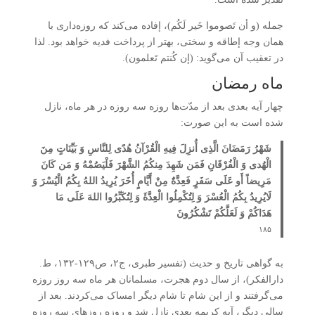
جمله (و أن تَصوموا خَیر لَکُم)، إفاده می‌کند که روزه‌داری با
همان وجه إطاقه و سختی، بهتر از پرداخت فدیه خواهد بود. لذا
در تعقیب آن می‌گوید: (إن کُنتم تَعلمون).
ماه رمضان
چهار آیه بعدی بعد از مدّت‌ها روزه سه روزه در هر ماه، نازل
شده است به این صورت:
شَهْرُ رَمَضَانَ الَّذِی أُنزِلَ فِیهِ الْقُرْآنُ هُدًی لِلنَّاسِ وَ بَیِّنَاتٍ مِنَ
الْهُدی وَ الْفُرْقَانِ فَمَن شَهِدَ مِنکُمُ الشَّهْرَ فَلْیَصُمْهُ وَ مَن کَانَ
مَرِیضاً أَو عَلَی سَفَرٍ فَعِدَّۀٌ مِنْ أَیَّامٍ أُخَرَ یُرِیدُ اللهُ بِکُمُ الْیُسْرَ وَ
لَایُرِیدُ بِکُمُ الْعُسْرَ وَ لِتُکْمِلُوا الْعِدَّۀَ وَ لِتُکَبِّرُوا اللهَ عَلَی مَا
هَدَاکُمْ وَ لَعَلَّکُمْ تَشْکُرُونَ
۱۸۵
به گواهی تاریخ و حدیث (تفسیر طبری، ج۲، ص۱۲۹-۱۳۲، ط.
دارالفکر)، از سال دوم هجرت، مسلمانان هر ماه سه روز روزه
می‌گرفتند و از این شام تا شام دیگر امساک می‌کردند. بعد از
سالی دیگر، آیه کریمه بعدی نازل شد و روزه روزهای سه روزه