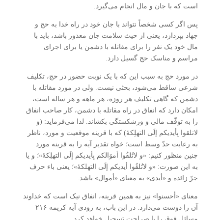
است که با جان و مال انجام می‌گیرد.
پس اگر کسی شخصاً نتواند با جان خود در راه خدا به حج و
جهاد بپردازد، یعنی از حیث سلامت جان معذور باشد، باید با
مال خود یک نفر را برای مقاتله با دشمن یا برای اجرای
مراسم و مناسک حج گسیل دارد.
در مورد حج به سبب این که با یک نوبت حضور در حج، تکلیف
شرعی ساقط می‌شود، بحثی نیست. ولی در مورد مقاتله با
دشمن که گاهی تکلیف هر روزه، هر ماهه و هر ساله است،
امکان دارد که انفاق در راه مقاتله با دشمن، کار صاحب انفاق
را به توقّف مالی و ورشکستگی بکشاند. لذا می‌فرماید: (و
لاتلقوا بِأیدیکم إلَی التهلِکۀ) که با قرینه موقعیت و مورد، ناظر
به رعایت حدّ وسط است؛ خواه تقدیر آیه را به قرینه مورد
چنین منظور کنیم: «و لاتُلقُوا أموَالکم بِأیدیکم إلَی التهلِکۀ»؛ و یا
به این صورت: «و لاتُلقُوا أیدیکم إلَی التهلکۀ»؛ یعنی باء حرف
جرّ زائده و «أیدی» به معنای «أموال» باشد.
معنای «أحسنوا» نیز به همین قرینه، انفاق نیک است که خداوند
آن را دوست می‌دارد. در این باب، به زودی آیه کریمه ۲۱۶
مسائل فوق را با صراحت تسجیل خواهد کرد.