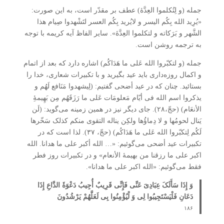
جمله (و لِتُکلموا العِدَّۀ) عطف بر مقدّر است، به این صورت:
«یُرِید الله بِکُم الیسر و لایُرید بِکُم العسر لتَشْهدوا صِیام هذا
الشَّهر و بَرَکاته و لتکلموا العِدَّۀ». سایر الفاظ آیه کریمه با توجه
به ترجمه روشن است.
جمله (و لتکبّروا الله عَلی ما هَدَاکُم) اشاره دارد که بعد از اتمام
و اکمال روزه‌داری باید عید بگیرید و با تکبیرات شعاری، خدا را
بستائید. چنان که در عید أضحی گفتیم: (لِیشهدوا مَنَافع لَهُم و
یذکروا اسم الله فی أیّام مَعلومَات عَلی ما رَزَقَهُم مِن بَهِیمۀِ
الأنعَام) (حجّ،۲۸). جای دیگر نیز در همین زمینه می‌گوید: (لَن
یَنال لحومُها و لا دِماؤُها ولکِن یناله التقوی منکم کذلک سَخّرها
لَکُم لِتکبّروا الله عَلی ما هَدَاکُم) (حجّ، ۳۷). لذا است که در
تکبیرات عید أضحی می‌گوئیم: «… الله أکبر علی ما هدانا. الله
اکبر علی ما رزقنا من بهیمۀ الأنعام» و در تکبیرات روز فطر
فقط می‌گوئیم: «الله اکبر علی ما هدانا».
وَ إِذَا سَأَلَکَ عِبَادِیَ عَنِّی فَإِنِّی قَرِیبٌ أُجِیبُ دَعْوَۀَ الدَّاعِ إِذَا
دَعَانِ فَلْیَسْتَجِیبُوا لِی وَ لْیُؤْمِنُوا بِی لَعَلَّهُمْ یَرْشُدُونَ
۱۸۶