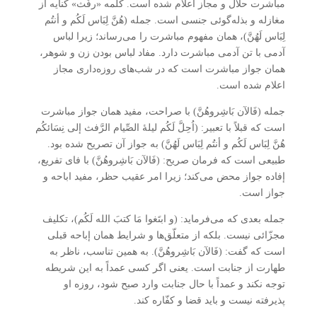
مباشرت حلال و مجاز اعلام شده است. کلمه «رفَث» کنایه از
مغازله و بذله‌گوئی جنسی است. جمله (هُنَّ لِبَاس لَکُم و أنتُم
لِبَاس لَهُنَّ)، همان مفهوم مباشرت را می‌رساند؛ زیرا لباس
آدمی با تن آدمی مباشرت دارد. مفاد لباس بودن زن و شوهر،
همان جواز مباشرت است که در شب‌های روزه‌داری مجاز
اعلام شده است.
جمله (فَالآن بَاشِروهُنَّ) با صراحت، مفید همان جواز مباشرت
است که قبلاً با تعبیر: (اُحِلَّ لَکُم لیلۀ الصِّیام الرَّفث إلی نِسَائکُم
هُنَّ لِبَاس لَکُم و أنتُم لِبَاس لَهُنَّ) به جواز آن تصریح شده بود.
طبیعی است که فرمان صریح: (فَالآن بَاشِروهُنَّ) با فای تفریع،
إفاده جواز محض می‌کند؛ زیرا امر عقیب حظر، مفید اباحه و
جواز است.
جمله بعدی که می‌فرماید: (و ابتَغوا مَا کتبَ الله لَکُم)، تکلیف
مجزّائی نیست. بلکه از متعلّق‌ها و شرایط همان إباحه قبلی
است که گفت: (فَالآن بَاشِروهُنَّ). به همین تناسب، ناظر به
طهارت از جنابت است. یعنی اگر کسی عمداً به این شریطه
توجه نکند و عمداً با حال جنابت وارد صبح شود، روزه او
پذیرفته نیست و باید قضا و کفّاره کند.