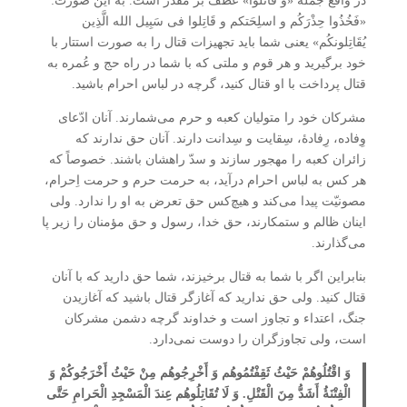
در واقع جمله «و قاتلوا» عطف بر مقدّر است. به این صورت:
«فَخُذُوا حِذْرَکُم و اسلِحَتکم و قَاتِلوا فی سَبِیل الله الَّذِین
یُقَاتِلونکُم» یعنی شما باید تجهیزات قتال را به صورت استتار با
خود برگیرید و هر قوم و ملتی که با شما در راه حج و عُمره به
قتال پرداخت با او قتال کنید، گرچه در لباس احرام باشید.
مشرکان خود را متولیان کعبه و حرم می‌شمارند. آنان ادّعای
وِفاده، رِفادۀ، سِقایت و سِدانت دارند. آنان حق ندارند که
زائران کعبه را مهجور سازند و سدّ راهشان باشند. خصوصاً که
هر کس به لباس احرام درآید، به حرمت حرم و حرمت اِحرام،
مصونیّت پیدا می‌کند و هیچ‌کس حق تعرض به او را ندارد. ولی
اینان ظالم و ستمکارند، حق خدا، رسول و حق مؤمنان را زیر پا
می‌گذارند.
بنابراین اگر با شما به قتال برخیزند، شما حق دارید که با آنان
قتال کنید. ولی حق ندارید که آغازگر قتال باشید که آغازیدن
جنگ، اعتداء و تجاوز است و خداوند گرچه دشمن مشرکان
است، ولی تجاوزگران را دوست نمی‌دارد.
وَ اقْتُلُوهُمْ حَیْثُ ثَقِفْتُمُوهُم وَ أَخْرِجُوهُم مِنْ حَیْثُ أَخْرَجُوکُمْ وَ
الْفِتْنَۀُ أَشَدُّ مِنَ الْقَتْلِ. وَ لَا تُقَاتِلُوهُم عِندَ الْمَسْجِدِ الْحَرامِ حَتَّی