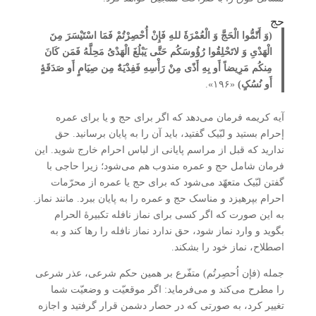
حج
(وَ أَتّمُّوا الْحَجَّ وَ الْعُمْرَۀَ للهِ فَإِنْ أُحْصِرْتُمْ فَمَا اسْتَیْسَرَ مِنَ
الْهَدْیِ وَ لاتَحْلِقُوا رُؤُوسَکُم حَتَّی یَبْلُغَ الْهَدْیُ مَحِلَّهُ فَمَن کَانَ
مِنکُم مَرِیضاً أَو بِهِ أَذًی مِنْ رَأْسِهِ فَفِدْیَۀٌ مِن صِیَامٍ أَو صَدَقَۀٍ
أَو نُسُکٍ)
«۱۹۶».
آیه کریمه فرمان می‌دهد که اگر برای حج و یا برای عمره
إحرام بستید و لبّیک گفتید، باید آن را به پایان برسانید. حق
ندارید که قبل از مراسم پایانی از لباس احرام خارج شوید. این
فرمان شامل حج و عمره مندوب هم می‌شود؛ زیرا حاجی با
گفتن لبّیک متعهّد می‌شود که برای حج یا عمره از محرّمات
احرام بپرهیزد و مناسک حج و عمره را به پایان ببرد. مانند نماز.
به این صورت که اگر کسی برای نماز نافله تکبیرۀ ‌الحرام
بگوید و وارد نماز شود، حق ندارد نماز نافله را رها کند و به
اصطلاح، نماز خود را بشکند.
جمله (فإن اُحصِرتُم) متفّرع بر همین حکم شرعی، عذر شرعی
را مطرح می‌کند و می‌فرماید: اگر موقعیّت و وضعیّت شما
تغییر کرد، به صورتی که در حصار دشمن قرار گرفتید و اجازه