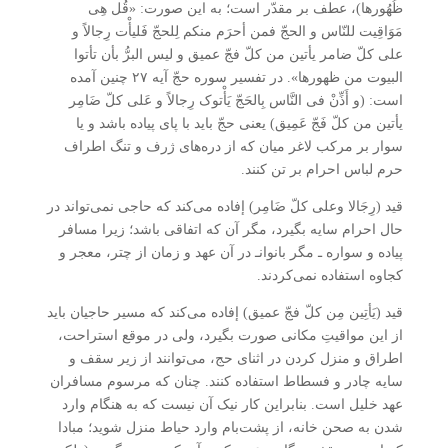
ظُهُورها)، عطف بر مقدّر است؛ به این صورت: «قُل هِی
مَوَاقِیت للنّاس و الحجّ فمن أحرَم منکم لِلحجّ فَلیأْت رِجالاً و
علی کلّ ضامر یأتین من کلّ فجّ عمیق و لیس البرُّ بأن تأتوا
البیوت من ظهورها». در تفسیر سوره حجّ آیه ۲۷ چنین آمده
است: (و أَذِّنْ فی النَّاس بِالحَجّ یَأْتوک رِجالاً و عَلی کلّ ضَامِر
یأتین من کلّ فَجّ عَمِیق) یعنی حجّ باید با پای پیاده باشد و یا
سوار بر مرکب لاغر میان که از دره‌های ژرف و تنگ اطراف
حرم لباس احرام بر تن کنند.
قید (رِجَالا وعلی کلّ ضَامِر) إفاده می‌کند که حاجی نمی‌تواند در
حال احرام سایه بگیرد، مگر آن که اتفاقی باشد؛ زیرا مسافر
پیاده و سواره ـ مگر بانوانـ در آن عهد و زمان از چتر، معجر و
کجاوه استفاده نمی‌کردند.
قید (یَأتِین مِن کلّ فجّ عمیق) إفاده می‌کند که مسیر حاجیان باید
از این مواقیتِ مکانی صورت بگیرد، ولی در موقع استراحت،
اطراق و منزل کردن در اثنای حج، می‌توانند از زیر سقف و
سایه چادر و فسطاط استفاده کنند. چنان که مرسوم مسافران
عهد خلیل است. بنابراین کار نیک آن نیست که به هنگام وارد
شدن به صحن خانه، از پشت‌بام وارد حیاط منزل شوید؛ مبادا