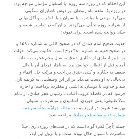
این احکام که در روزه سه روزه، با استقبال مؤمنان مواجه بود،
در روزه یک ماهه ماه رمضان، بر دوش ناصابران سنگینی
می‌کرد. برخی با مباشرت با نسوان و یا با شُرب و أکل نهانی،
از شرائط روزه تخلّف می‌کردند. چنان که در تفاسیر شیعه و
سنّی روایت شده است. برای نمونه:
حدیث صحیح امام صادق که در صحیح کافی به شماره ۱۵۹۱ و
در صحیح فقیه به شماره ۳۸۰ درج است، حکایت می‌کند: خوّات
بن جُبیر انصاری از حفّاری خندق به سال پنجم هجرت به خانه
آمد و قبل از إفطار، خوابش برد. به ناچار فردای آن با حال
ضعف به حفّاری و کندن خندق پرداخت و مرتّب حال اغماء و
بی‌حالی به او دست می‌داد. بر اثر این وضعیّت، آیه کریمه نازل
شد و خداوند با مؤمنان به آشتی و مغفرت پرداخت؛ و اجازه
فرمود که در فاصله غروب آفتاب تا رسیدن فجر صادق، از تمام
ملاذّ طبیعی؛ یعنی خوردن، آشامیدن و مباشرت با نسوان
بهره‌مند شوند. در این زمینه به
مقاله جوابیّه مجلّه مترجم،
شماره ۱۱ و مقاله فجر صادق
مراجعه شود.
جمله (اُحِلّ لکم) گواه است که در شب‌های روزه‌داری، قبلاً
مباشرت با نسوان حلال نبوده است؛ و با نزول این آیه،