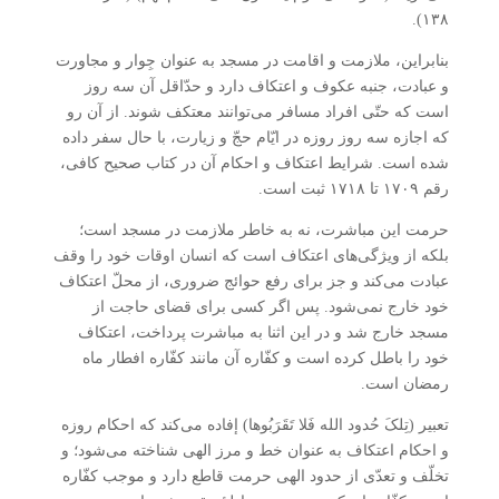
۱۳۸).
بنابراین، ملازمت و اقامت در مسجد به عنوان جِوار و مجاورت
و عبادت، جنبه عکوف و اعتکاف دارد و حدّاقل آن سه روز
است که حتّی افراد مسافر می‌توانند معتکف شوند. از آن رو
که اجازه سه روز روزه در ایّام حجّ و زیارت، با حال سفر داده
شده است. شرایط اعتکاف و احکام آن در کتاب صحیح کافی،
رقم ۱۷۰۹ تا ۱۷۱۸ ثبت است.
حرمت این مباشرت، نه به خاطر ملازمت در مسجد است؛
بلکه از ویژگی‌های اعتکاف است که انسان اوقات خود را وقف
عبادت می‌کند و جز برای رفع حوائج ضروری، از محلّ اعتکاف
خود خارج نمی‌شود. پس اگر کسی برای قضای حاجت از
مسجد خارج شد و در این اثنا به مباشرت پرداخت، اعتکاف
خود را باطل کرده است و کفّاره آن مانند کفّاره افطار ماه
رمضان است.
تعبیر (تِلکَ حُدود الله فَلا تَقَرَبُوها) إفاده می‌کند که احکام روزه
و احکام اعتکاف به عنوان خط و مرز الهی شناخته می‌شود؛ و
تخلّف و تعدّی از حدود الهی حرمت قاطع دارد و موجب کفّاره