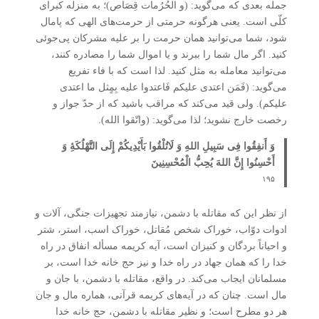
جمله بعدی که می‌گوید: (و الحُرُمات قِصَاص)؛ به منزله کبرای
کلّی است. یعنی هرگونه حرمتی از حرمت‌های الهی که پامال
شود، شما می‌توانید همان حرمت را بر علیه مشرکان پی‌جوئی
کنید. اگر مال شما را ببرند و یا اموال شما را مصادره کنند،
می‌توانید معامله به مثل کنید. لذا است که با فاء تفریع
می‌گوید: (فَمَن اعتدی علیکم فَاعتدوا علیه بِمٍثل ما اعتدی
علیکم). ولی قید می‌کند که مراقب باشید که از حدّ جواز و
رخصت خارج نشوید؛ لذا می‌گوید: (واتّقوا الله).
وَ أَنفِقُوا فِی سَبِیلِ اللهِ وَ لَاتُلْقُوا بَأَیْدِیکُمْ إِلَی التَّهْلُکَۀِ وَ
أَحْسِنُوا إِنَّ اللهَ یُحِبُّ الْمُحْسِنِینَ
۱۹۵
از نظر این که مقاتله با دشمن، نیازمند تجهیزات جنگی، آلات و
ادوات دوّاب، خوراک شخص مُقاتل، خوراک اسب، استر، شتر
و احیاناً بردگان و کنیزان است، آیه کریمه مسأله انفاق در راه
خدا را که همان جهاد در راه خدا و نیز حج خانه خدا است، بر
مسلمانان ایجاب می‌کند. در واقع، مقاتله با دشمن، با جان و
مال است. چنان که در آیه‌های کریمه قرآنی، هماره مال و جان
هر دو مطرح است؛ و نظیر مقاتله با دشمن، حج خانه خدا