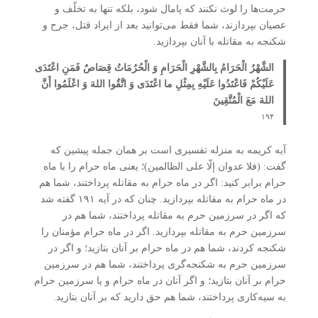
حرمت‌ها را لوث نکنند که پامال شود، بلکه تنها به تخلّف و
عصیان بپردازند، شما فقط می‌توانید بعد از ایراد قتل، جرح و
شکنجه به مقاتله با آنان بپردازید.
الشَّهْرُ الْحَرَامُ بِالشَّهْرِ الْحَرَامِ وَ الْحُرُمَاتُ قِصَاصٌ فَمَنِ اعْتَدَی
عَلَیْکُمْ فَاعْتَدُوا عَلَیْهِ بِمِثْلِ ما اعْتَدَی وَ اتَّقُوا اللهَ وَ اعْلَمُوا أَنَّ
اللهَ مَعَ الْمُتَّقِینَ
۱۹۴
آیه کریمه به منزله تفسیری است بر همان جمله پیشین که
گفت: (فلا عدوان إلّا علی الظالمین)؛ یعنی ماه حرام را با ماه
حرام برابر کنید: اگر در ماه حرام به مقاتله پرداختند، شما هم
در ماه حرام به مقاتله بپردازید. چنان که در آیه ۱۹۱ گفته شد
که اگر در سرزمین حرم به مقاتله پرداختند، شما هم در
سرزمین حرم به مقاتله بپردازید. اگر در ماه حرام مؤمنان را
شکنجه کردند، شما هم در ماه حرام بر آنان بتازید؛ و اگر در
سرزمین حرم به شکنجه‌گری پرداختند، شما هم در سرزمین
حرام بر آنان بتازید؛ و اگر آنان در ماه حرام و یا سرزمین حرام
به سیه‌کاری پرداختند، شما هم حق دارید که بر آنان بتازید.