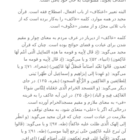
اعتکاف بجوید، ممنوعیّت به حال خود باقی است.
البته تعبیر «اعتکاف» از باب افتعال، اصطلاح فقه است. قرآن
مجید در همه موارد، کلمه «عاکف» را به‌کار برده است که از
باب ثلاثی مجرّد و از مصدر «عکُوف» است.
کلمه «عاکف» از دیرباز در عرف مردم به معنای جِوار و مقیم
شدن برای عبادت و قضای حوائج بوده است. چنان که قرآن
مجید می‌گوید: (إذ قَال لِأبِیه و قومه ما هذِه التَماثِیل الّتی أنتُم لَهَا
عَاکِفون) (انبیاء، ۵۲)؛ و یا می‌گوید: (إذ قَال لِأبِیه و قومه ما
تَعبدون. قَالوا نَعْبُد أصنَاماً فَنظلُّ لَهَا عَاکِفِین) (شعراء، ۷۱)؛ و یا
می‌گوید: (و عَهِدنا إلی إبرَاهِیم و إسماعِیل أن طَهّرا بَیتی
لِلطائِفین و العَاکِفِین و الرُّکَّع السجود) (بقره، ۱۲۵). در جای
دیگر می‌گوید: (و المَسجد الحَرام الَّذی جَعَلناه لِلنَّاس سَواءً
العَاکِف فِیهِ و الباد) (حجّ، ۲۵). در این آیه عاکف را به قرینه
«فی» به معنای ملازم و مقیم مسجدالحرام آورده است.
درحالی‌که اگر با «علی» متعدّی شود، به معنای توقّف و
ملازمت در عبادت است. چنان که قرآن مجید می‌گوید: (و انظُر
إلی إلهک الَّذی ظلت علیه عاکفاً) (طه، ۹۷)؛ و یا می‌گوید: (قَالوا
لَن نَبرح عَلَیه عَاکِفِین حتّی یَرجع إلَینا موسی) (طه، ۹۱)؛ و یا
می‌گوید: (فَأَتَوا عَلی قوم یَعکفون عَلی أصنَام لَهُم) (اعراف،