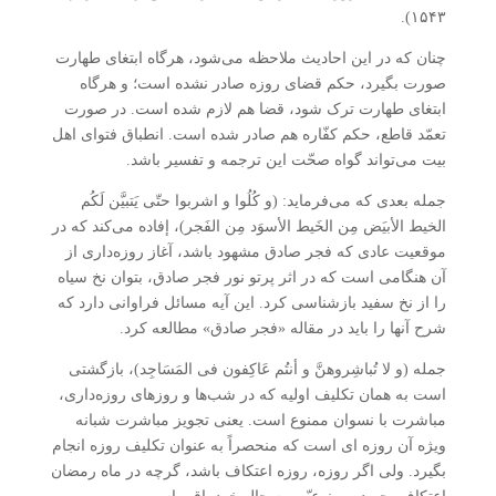
۱۵۴۳).
چنان که در این احادیث ملاحظه می‌شود، هرگاه ابتغای طهارت
صورت بگیرد، حکم قضای روزه صادر نشده است؛ و هرگاه
ابتغای طهارت ترک شود، قضا هم لازم شده است. در صورت
تعمّد قاطع، حکم کفّاره هم صادر شده است. انطباق فتوای اهل
بیت می‌تواند گواه صحّت این ترجمه و تفسیر باشد.
جمله بعدی که می‌فرماید: (و کُلُوا و اشربوا حتّی یَتبیَّن لَکُم
الخیط الأبیَض مِن الخَیط الأسوَد مِن الفَجر)، إفاده می‌کند که در
موقعیت عادی که فجر صادق مشهود باشد، آغاز روزه‌داری از
آن هنگامی است که در اثر پرتو نور فجر صادق، بتوان نخ سیاه
را از نخ سفید بازشناسی کرد. این آیه مسائل فراوانی دارد که
شرح آنها را باید در مقاله «فجر صادق» مطالعه کرد.
جمله (و لا تُباشِروهنَّ و أنتُم عَاکِفون فی المَسَاجِد)، بازگشتی
است به همان تکلیف اولیه که در شب‌ها و روزهای روزه‌داری،
مباشرت با نسوان ممنوع است. یعنی تجویز مباشرت شبانه
ویژه آن روزه ای است که منحصراً به عنوان تکلیف روزه انجام
بگیرد. ولی اگر روزه، روزه اعتکاف باشد، گرچه در ماه رمضان