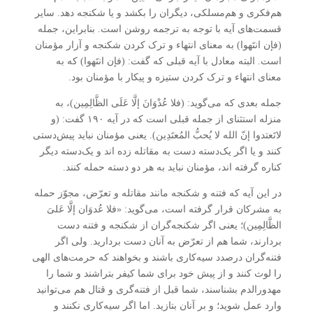
هم‌فکری و هم‌مسلکی، دیگران را بکشد و یا شکنجه دهد. سایر
قسمت‌های آیه با توجه به ترجمه روشن است. بنابراین، جمله
(فإن انتَهوا) به معنای انتهاء و ترک کردن شکنجه و آزار مؤمنان
است. البته معادل با آیه قبلی که گفت: (فإن انتَهوا) که به
معنای انتهاء و ترک کردن ستیزه و پیکار با مؤمنان بود.
جمله بعدی که می‌گوید: (فلا عُدْوَانَ إلَّا عَلَی الظَّالِمِین)، به
منزله استثنای از جمله قبلی است که در آیه ۱۹۰ گفت: (و
لاتَعتدوا إنّ الله لا یُحبُّ المُعتَدِین). یعنی مؤمنان نباید پیش‌دستی
کنند و یا اگر یک‌دسته دست به مقاتله زده اند و یک‌دسته دیگر
کناره گرفته اند، مؤمنان نباید به هر دو دسته حمله کنند.
در این آیه که فتنه و شکنجه مانند مقاتله و تعرّض، مجوّز حمله
به مشرکان قرار گرفته است، می‌گوید: «فلا عُدوَان إلَّا عَلیَ
الظَّالِمِین)؛ یعنی اگر شکنجه‌گران از شکنجه و فتنه دست
بردارند، شما هم از تعرّض به آنان دست بردارید. ولی اگر
فتنه‌گران درصدد سیه‌کاری باشند و بخواهند که حرمت‌های الهی
را لوث کنند و از پیش خود برای شما کیفر بتراشند و شما را
مهدورالدم بشناسند، شما قبل از فتنه‌گری و قتال هم می‌توانید
وارد عمل شوید؛ و بر آنان بتازید. اما اگر سیه‌کاری نکنند و