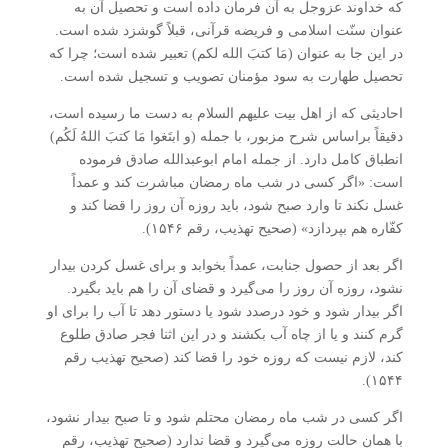
که خداوند عزوجل به آن فرمان داده است و تحصیل آن به
عنوان سنّت اسلامی و فریضه قرآنی، قبلاً گوشزد شده است.
در این جا به عنوان (مَا کتبَ الله لکم) تعبیر شده است؛ چرا که
تحصیل طهارت به سود مؤمنان تصویب و تسجیل شده است.
احادیثی که از اهل بیت علیهم السلام به دست ما رسیده است،
دقیقاً براساس شرح مزبور، با جمله (و ابتَغوا مَا کتبَ اللهُ لَکُم)
انطباق کامل دارد. از جمله امام ابوعبدالله صادق فرموده
است: «اگر کسی در شب ماه رمضان مباشرت کند و عمداً
غسل نکند تا وارد صبح شود، باید روزه آن روز را قضا کند و
کفّاره هم بپردازد» (صحیح تهذیب، رقم ۱۵۴۶).
اگر بعد از حصول جنابت، عمداً بخوابد و برای غسل کردن بیدار
نشود، روزه آن روز را می‌گیرد و قضای آن را هم باید بگیرد.
اگر بیدار شود و خود درصدد شود یا دستور دهد تا آب را برای او
گرم کنند و یا از چاه آب بکشند و در این اثنا فجر صادق طلوع
کند، لازم نیست که روزه خود را قضا کند (صحیح تهذیب رقم
۱۵۴۴).
اگر کسی در شب ماه رمضان محتلم شود و تا صبح بیدار نشود،
با همان حالت روزه می‌گیرد و قضا ندارد (صحیح تهذیب، رقم