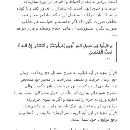
است. پرهیز به معنای احتیاط و احتیاط در مورد محرّمات،
حرمات و حدود الهی است که نباید از آن تجاوز کنند و یا کوتاه
بیایند. لذا باید مراقبت به عمل آورند که مبادا در معیار تعبد،
تخلّفی صورت بگیرد که اگر ندانسته و نخواسته هم تخلّفی
صورت بگیرد، مسؤولیت آن مانند احکام وضعیّه برقرار خواهد
بود.
وَ قَاتِلُوا فِی سَبِیلِ اللهِ الَّذِینَ یُقَاتِلُونَکُمْ وَ لَاتَعْتَدُوا إِنَّ اللهَ لَا
یُحِبُّ الْمُعْتَدِینَ
۱۹۰
قرآن مجید در آیه قبلی، به شرح مسائل حج پرداخت. زمان
حج، زمان حرکت و تکلیف استراحت در مسیر حج مشخص
شد. طبیعی است که در این مرحله از بیان حکم، سؤالی
مطرح شود دائر به این که مکّه در اختیار مشرکان است، به ما
اجازه ورود به حرم را نمی‌دهند و اگر به سوی حرم راه
برگیریم، گر چه تعدادی اندک باشیم، راه را بر ما می‌بندند.
قرآن مجید در این آیه کریمه می‌فرماید: تکلیف راه‌گشائی و
رفع موانع با خود شما است.