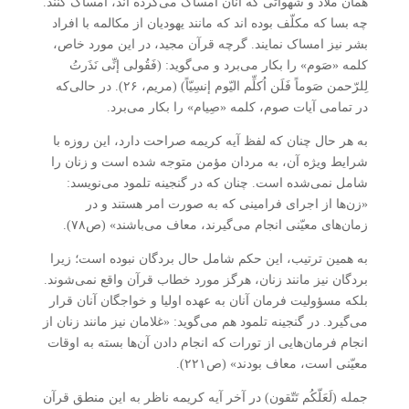
همان ملاذّ و شهواتی که آنان امساک می‌کرده اند، امساک کنند.
چه بسا که مکلّف بوده اند که مانند یهودیان از مکالمه با افراد
بشر نیز امساک نمایند. گرچه قرآن مجید، در این مورد خاص،
کلمه «صَوم» را بکار می‌برد و می‌گوید: (فَقُولی إنِّی نَذَرتُ
لِلرّحمن صَوماً فَلَن اُکلِّم الیّوم إنسِیّاً) (مریم، ۲۶). در حالی‌که
در تمامی آیات صوم، کلمه «صِیام» را بکار می‌برد.
به هر حال چنان که لفظ آیه کریمه صراحت دارد، این روزه با
شرایط ویژه آن، به مردان مؤمن متوجه شده است و زنان را
شامل نمی‌شده است. چنان که در گنجینه تلمود می‌نویسد:
«زن‌ها از اجرای فرامینی که به صورت امر هستند و در
زمان‌های معیّنی انجام می‌گیرند، معاف می‌باشند» (ص۷۸).
به همین ترتیب، این حکم شامل حال بردگان نبوده است؛ زیرا
بردگان نیز مانند زنان، هرگز مورد خطاب قرآن واقع نمی‌شوند.
بلکه مسؤولیت فرمان آنان به عهده اولیا و خواجگان آنان قرار
می‌گیرد. در گنجینه تلمود هم می‌گوید: «غلامان نیز مانند زنان از
انجام فرمان‌هایی از تورات که انجام دادن آن‌ها بسته به اوقات
معیّنی است، معاف بودند» (ص۲۲۱).
جمله (لَعَلّکُم تَتّقون) در آخر آیه کریمه ناظر به این منطق قرآن