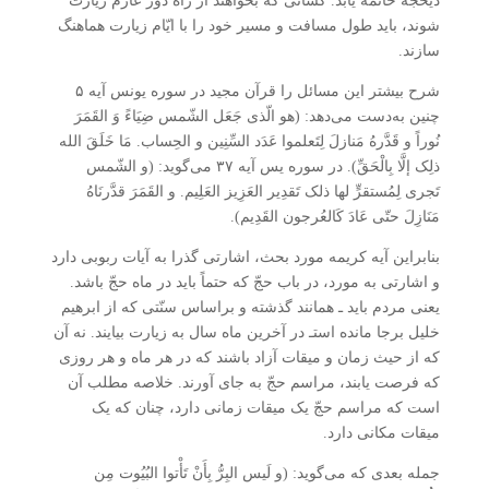
ذیحجه خاتمه یابد. کسانی که بخواهند از راه دور عازم زیارت
شوند، باید طول مسافت و مسیر خود را با ایّام زیارت هماهنگ
سازند.
شرح بیشتر این مسائل را قرآن مجید در سوره یونس آیه ۵
چنین به‌دست می‌دهد: (هو الّذی جَعَل الشّمس ضِیَاءً وَ القَمَرَ
نُوراً و قَدَّرهُ مَنازلَ لِتَعلموا عَدَد السِّنِین و الحِساب. مَا خَلَقَ الله
ذلِک إلَّا بِالْحَقِّ). در سوره یس آیه ۳۷ می‌گوید: (و الشّمس
تَجری لِمُستقرٍّ لها ذلک تَقدِیر العَزِیز العَلِیم. و القَمَرَ قدَّرنَاهُ
مَنَازِلَ حتّی عَادَ کَالعُرجون القَدِیم).
بنابراین آیه کریمه مورد بحث، اشارتی گذرا به آیات ربوبی دارد
و اشارتی به مورد، در باب حجّ که حتماً باید در ماه حجّ باشد.
یعنی مردم باید ـ همانند گذشته و براساس سنّتی که از ابرهیم
خلیل برجا مانده استـ در آخرین ماه سال به زیارت بیایند. نه آن
که از حیث زمان و میقات آزاد باشند که در هر ماه و هر روزی
که فرصت یابند، مراسم حجّ به جای آورند. خلاصه مطلب آن
است که مراسم حجّ یک میقات زمانی دارد، چنان که یک
میقات مکانی دارد.
جمله بعدی که می‌گوید: (و لَیس البِرُّ بِأَنْ تَأْتوا البُیُوت مِن