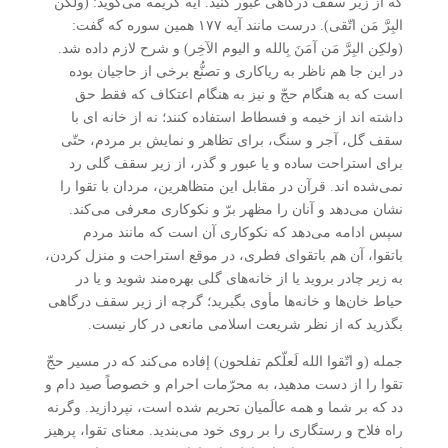
که از زیر سقف درگاهی عبور کنید. آیه کریمه می‌گوید: (ولکن
البِرَّ مَن اتّقی). درست مانند آیه ۱۷۷ همین سوره که گفت:
(ولکِن البِرَّ مَن آمَنَ بِالله و الیوم الآخِر) و شرح لازم داده شد.
در این جا هم ناظر به ریاکاری و تصنُّع برخی از حاجیان بوده
است که به هنگام حجّ و نیز به هنگام اعتکاف که فقط حق
داشته اند از خیمه و فسطاط استفاده کنند؛ نه از خانه ای با
سقف گل، آجر و سنگ، برای تظاهر و نمایش بر مردم، حتّی
برای استراحت ساده و یا عبور و گذر، از زیر سقف گلی رد
نمی‌شده اند. قرآن در مقابل این متظاهرین، مردان با تقوا را
نشان می‌دهد و آنان را مظهر برّ و نکوکاری معرفی می‌کند.
سپس ادامه می‌دهد که نکوکاری آن است که مانند مردم
باتقوا، آن هم باتقوای فطری، در موقع استراحت و منزل کردن،
به زیر چادر بروید یا از خانه‌های گلی بهره‌مند شوید و یا در
حیاط خان‌ها و خانه‌ها مأوی بگیرید؛ گرچه از زیر سقف درگاهی
بگذرید که از نظر شریعت اسلامی مانعی در کار نیست.
جمله (و اتّقوا الله لَعلّکم تفلحون) إفاده می‌کند که در مسیر حجّ
تقوا را از دست مدهید، به محرّمات احرام و خصوصاً صید دام و
دد که بر شما و همه عالَمیان تحریم شده است، نپردازید. وگرنه
راه فلاح و رستگاری را بر روی خود می‌بندید. معنای تقوا، پرهیز