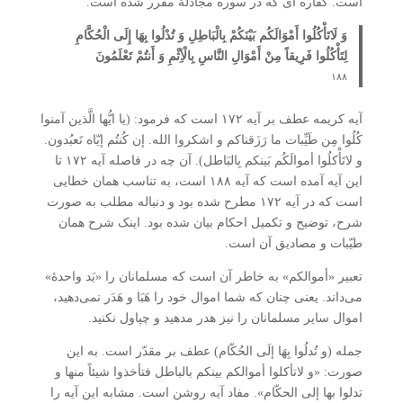
است. کفّاره ای که در سوره مجادلۀ مقرر شده است.
وَ لَاتَأْکُلُوا أَمْوَالَکُم بَیْنَکُمْ بِالْبَاطِلِ وَ تُدْلُوا بِهَا إِلَی الْحُکَّامِ
لِتَأْکُلُوا فَرِیقاً مِنْ أَمْوَالِ النَّاسِ بِالْأِثْمِ وَ أَنتُمْ تَعْلَمُونَ
۱۸۸
آیه کریمه عطف بر آیه ۱۷۲ است که فرمود: (یا ایُّها الَّذین آمنوا
کُلُوا مِن طَیِّبات ما رَزَقناکم و اشکروا الله. إن کُنتُم إیّاه تَعبُدون.
و لاتَأْکلُوا أموالَکُم بَینکم بِالبَاطل). آن چه در فاصله آیه ۱۷۲ تا
این آیه آمده است که آیه ۱۸۸ است، به تناسب همان خطایی
است که در آیه ۱۷۲ مطرح شده بود و دنباله مطلب به صورت
شرح، توضیح و تکمیل احکام بیان شده بود. اینک شرح همان
طیّبات و مصادیق آن است.
تعبیر «أموالکم» به خاطر آن است که مسلمانان را «یَد واحدۀ»
می‌داند. یعنی چنان که شما اموال خود را هَبَا و هَدَر نمی‌دهید،
اموال سایر مسلمانان را نیز هدر مدهید و چپاول نکنید.
جمله (و تُدلُوا بِهَا إلَی الحُکّام) عطف بر مقدّر است. به این
صورت: «و لاتأکلوا أموالکم بینکم بالباطل فتأخذوا شیئاً منها و
تدلوا بها إلی الحکّام». مفاد آیه روشن است. مشابه این آیه را