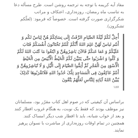
مفاد آیه کریمه با توجه به ترجمه روشن است. طرح مسأله دعا
به تناسب ماه رمضان، روزه‌داری، اعتکاف و مراتب
شکرگزاری صورت گرفته است. خصوصاً که فرمود: (لعلّکم
تشکرون).
أُحِلَّ لَکُمْ لَیْلَۀَ الصِّیَامِ الرَّفَثُ إِلَی نِسَائِکُمْ هُنَّ لِبَاسٌ لکُم وَ
أَنتُم لباسٌ لَهُنَّ عَلِمَ اللهُ أَنَّکُمْ کُنتُمْ تَخْتَانُونَ أَنفُسَکُمْ فَتَابَ
عَلَیْکُمْ وَ عَفا عَنکُمْ فَالآنَ بَاشِرُوهُنَّ وَ ابْتَغُوا مَا کَتَبَ اللهُ لَکُمْ
وَ کُلُوا وَ اشْرَبُوا حتَّی یَتَبَیَّنَ لَکُمُ الْخَیْطُ الْأَبْیَضُ مِن الْخَیْطِ
الْأَسْوَدِ مِنَ الْفَجْرِ ثُمَّ أَتِمُّوا الصِّیَامَ إِلَی الَّیْلِ وَ لَا تُبَاشِرُوهُنَّ وَ
أَنتُمْ عَاکِفُونَ فِی الْمَسَاجِدِ تِلْکَ حُدُودُ اللهِ فَلَاتَقْرَبُوهَا کَذلِکَ
یُبَیِّنُ اللهُ آیَاتِهِ لِلنَّاسِ لَعَلَّهُمْ یَتَّقُونَ
۱۸۷
براساس آن کیفیتی که در صوم اهل کتاب مقرّر بود، مسلمانان
نیز موظف بودند که فقط یک نوبت، به هنگام غروب افطار کنند
و بعد از خواب شبانه، باید تا افطار شب دیگر امساک کنند.
همچنین در تمام اوقات روزه‌داری از مباشرت با نسوان پرهیز
نمایند.