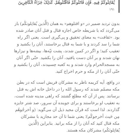
یُقَاتِلُوکُمْ فِیهِ. فَإِن قَاتَلُوکُمْ فَاقْتُلُوهُمْ. کَذلِکَ جَزَاءُ الْکَافِرِینَ
۱۹۱
بدون تردید ضمیر در «و اقتلوهم» به همان (الَّذین یُقاتِلونکُم) باز
می‌گردد که با شریطه خاص اجازه قتال و قتل آنان صادر شده
بود. «ثقافت» به معنای تحقیق و پی‌گیری است. یعنی اگر راه
شما را سد کردند و با شما به قتال برخاستند، آنان را بکشید و
تعقیب کنید؛ و اگر در کمین شدند، پشت تپّه‌ها، بیشه‌ها و نیزارها
نهان شدند و بر آنان دست یافتید، آنان را بکشید. حتّی اگر آنان
به مسجدالحرام وارد شدند و به کعبه چسبیدند، آنان را بکشید و
حتّی آنان را از مکه و حرم اخراج کنید.
در واقع، آیه کریمه ناظر به مشرکان قریش است که در بطن
مکه مصمّم شدند که رسول الله را در داخل خانه اش به قتل
برسانند. پس از آن که مطلع گشتند که راهی مدینه شده است،
به تعقیب او برخاستند و برای جوینده آن سرور، صد شتر جایزه
گذاردند. لذا است که قرآن مجید ذیل آن می‌گوید: (و أخرجُوهُم
مِن حَیث أخرجوکُم)؛ یعنی شما تا آن حد مجازید با مشرکان
مکه قتال کنید که آنان را از مکه برانید. بنابراین (الَّذین
یُقاتِلونَکُم) مشرکان مکه هستند.