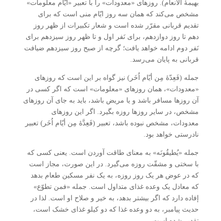
بهیمۀ الأنعام). روزهای «معدودات» را با تعبیر «أیّام معلومات»
مشخص می‌کند که همان سه روز ایّام منی است که برای
تقدیم قربانی مقرّر شده است و شعار تکبیرات از ظهر روز
دهم تا روز دوازدهم، برای نَفر اول و تا ظهر روز سیزدهم برای
نَفر دوم ادامه خواهد یافت؛ گرچه از صبح روز سیزدهم ضیافت
قربانی به پایان می‌رسد.
جمله (فَعِدّۀ مِن أیّام اُخَر) نیز گواه بر این است که روزهای
«معدودات»، همان روزهای «معلومات» است که اگر کسی در
آن روزها مسافر باشد و یا مریض باشد، باید به جای آن روزهای
مشخص، در سایر روزها روزه بگیرد. اگر این روزهای
معدودات، مشخص نبوده باشد، تعبیر (فَعِدَّۀ مِن أیّام اُخَر) تعبیر
نادرستی خواهد بود.
جمله «یُطیقُونَه» به معنای طاقت آوردن است. یعنی کسی که
با سختی و مشقّت روزه می‌گیرد. در این صورت، مجاز است
که در عوض هر یک روز روزه، به یک نفر مسکین طعام بدهد
که معادل یک وعده غذای متداول است. جمله «فمن تطوّع»
إفاده دارد که اگر بیشتر بدهد، به خیر و صلاح او است. لذا در
حدیث پیامبر، به دو وعده غذا که دو کیلو غذای خشک است،
تقدیر شده است.