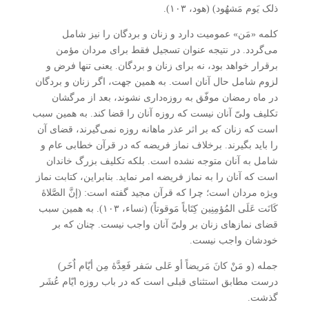
ذلک یَوم مَشهُود) (هود، ۱۰۳).
کلمه «مَن» عمومیت دارد و زنان و بردگان را نیز شامل
می‌گردد. در نتیجه عنوان تسجیل فقط برای مردان مؤمن
برقرار خواهد بود، نه برای زنان و بردگان. یعنی تنها فرض و
لزوم شامل حال آنان است. به همین جهت، اگر زنان و بردگان
در ماه رمضان موفّق به روزه‌داری نشوند، بعد از مرگشان
تکلیف ولیّ آنان نیست که روزه آنان را قضا کند. به همین سبب
است که زنان که بر اثر عذر ماهانه روزه نمی‌گیرند، قضای آن
را باید بگیرند. برخلاف نماز فریضه که در قرآن خطابی عام و
شامل به آنان متوجه نشده است. بلکه تکلیف بزرگ خاندان
است که آنان را به نماز فریضه امر نماید. بنابراین، کتابت نماز
ویژه مردان است؛ چرا که قرآن مجید گفته است: (إنَّ الصَّلاۀ
کَانَت عَلَی المُؤمِنِین کِتَاباً مَوقوتاً) (نساء، ۱۰۳). به همین سبب
قضای نمازهای زنان بر ولیّ آنان واجب نیست. چنان که بر
خودشان واجب نیست.
جمله (و مَنْ کانَ مَریضاً أو عَلی سَفر فَعِدَّۀ مِن أیّام اٌخَر)
درست مطابق استثنای قبلی است که در باب روزه ایّام عُشَر
گذشت.