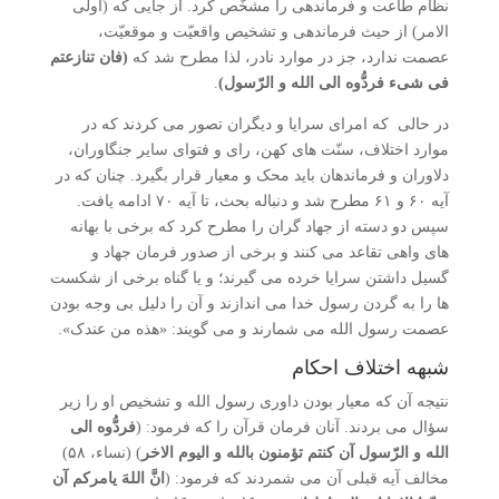
نظام طاعت و فرماندهی را مشخّص کرد. از جایی که (اولی
الامر) از حیث فرماندهی و تشخیص واقعیّت و موقعیّت،
عصمت ندارد، جز در موارد نادر، لذا مطرح شد که
(فان تنازعتم
فی شیء فردُّوه الی الله و الرّسول)
.
در حالی که امرای سرایا و دیگران تصور می کردند که در
موارد اختلاف، سنّت های کهن، رای و فتوای سایر جنگاوران،
دلاوران و فرماندهان باید محک و معیار قرار بگیرد. چنان که در
آیه ۶۰ و ۶۱ مطرح شد و دنباله بحث، تا آیه ۷۰ ادامه یافت.
سپس دو دسته از جهاد گران را مطرح کرد که برخی با بهانه
های واهی تقاعد می کنند و برخی از صدور فرمان جهاد و
گسیل داشتن سرایا خرده می گیرند؛ و یا گناه برخی از شکست
ها را به گردن رسول خدا می اندازند و آن را دلیل بی وجه بودن
عصمت رسول الله می شمارند و می گویند: «هذه من عندک».
شبهه اختلاف احکام
نتیجه آن که معیار بودن داوری رسول الله و تشخیص او را زیر
سؤال می بردند. آنان فرمان قرآن را که فرمود: (
فردُّوه الی
الله و الرّسول آن کنتم تؤمنون بالله و الیوم الاخر
) (نساء، ۵۸)
مخالف آیه قبلی آن می شمردند که فرمود: (
انَّ اللهَ یامرکم آن