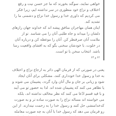
خواهی نمایند، سوگند بخورند که ما جز حسن نیت و رفع
اختلاف و نزاع خود منظوری در سر نداشته ­ایم، زیرا فکر
می ­کردیم که داوری خدا و رسول خدا نزاع و دشمنی ما را
تشدید کند.
اینان همان مهاجران منافق پیشه ­اند که خداوند جهان رازهای
دلشان را می­داند و جاه ­طلبی آنان را می ­شناسد. تو از
ملامت آنان صرف­نظر کن. آنان را موعظه کن و درباره آنان
در خلوت، با خودشان سخنی بگو که به افشای واقعیت رسا
باشد. انتخاب سخن با تو است.
۶۲ و ۶۳
یعنی در صورتی که از فرمان الهی دائر به ارجاع نزاع و اختلاف
به خدا و رسول خدا خودداری کنند، مشکلی برای آنان ایجاد
شود و زیانی بر جان و مال آنان وارد گردد، پشیمان می شوند و
یا تظاهر می کنند که پشیمان شده اند. لذا به حضور تو می آیند
و با قید قسم ادّعا می کنند که نظر مخالف نداشته اند، بلکه
می خواسته اند مساله نزاع را به صورت ساده تر و به صورت
کدخدامنشی حل کنند و رسول خدا را به زحمت نیندازند. از این
رو فرمان می دهد که رسول خدا با آنان به چه صورت معامله