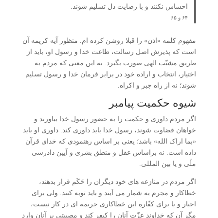
احساس نکنند و با رضایت دل تسلیم شوند.
۶۴ و ۶۵
مفهوم کلمه «اذن» را قبلا روشن کرده ام. منظور آیه کریمه آن
است که پذیرش اصل رسالت، طاعت خدا و رسول او، باید از
طریق مشیّت الهی صورت بگیرد. به این معنی که مردم به
اختیار، انتخاب و اراده خود در برابر فرمان خدا و رسول تسلیم
شوند؛ نه از راه جبر و اکراه.
شیوه حکمیت پیامبر
اگر مردم داوری و حکمت را به حضور رسول خدا بیاورند و
خواهان قضاوت شوند، رسول خدا باید داوری کند. داوری او باید
«بما اراک الله» باشد؛ یعنی بر اساس رهنمودی که خدای قرآن
داده است. نه براساس عقل و منطق بشری و آیین دادرسی
ملّی و یا بین المللی.
اگر مردم در منازعه های خود دیگران را حَکَم قرار بدهند،
خطاکار و مجرم به شمار می آیند و باید توبه کنند. ولی برای
اجبار و یا برای کفّاره این خطاکاری جریمه ای در کار نیست،
مگر آن که خداوند عزّت آنان را کیفر کند و مصیبتی بر آنان وارد