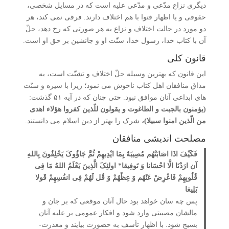
دیگری نزاع مدّعی و مدّعی علیه است که در مسایل شخصی،
حقوقی و یا اظهار فتوا با هم اختلاف دارند. فرقی نمی کند، هر
دو مورد در حالت اختلاف و نزاع به هر صورتی که رخ دهد، حلّ
آن با کتاب خدا، رسول خدا، سنّت او و جانشین بر حق او است.
قانون کلی
این قانون که بهترین وسیله حلّ اختلاف و تشتّت است، به
مذاق منافقان اهل کتاب ناخوش می نمود؛ زیرا با سیره و سنّت
های ابداعی آنان موافق نبود. حتی چنان که در آیه ۵۱ گذشت:
(یؤمنون بالجبت و الطاغوت و یقولون للّذین کفروا هؤلاء اهدی
من الّذین امنوا سبیلا)،
شرک را بهتر از دین اسلام می دانستند.
مصلحت اندیشی منافقان
فَکَیْفَ اذَا اصَابَتْهُم مُصِیبَۀٌ بِمَا ایْدِیهِمْ ثُمَّ جَاؤُوکَ یَحْلِفُونَ بِاللهِ
آن ارَدْنَا الَّا احْسَانا وَ تَوفِیقا* اولئِکَ الَّذِینَ یَعْلَمُ اللهُ مَا فِی
قُلُوبِهِمْ فَاعْرِضْ عَنْهُم وَ عِظْهُمْ وَ قُل لَهُمْ فِی انفُسِهِمْ قَولا
بَلِیغا
پس چه سان خواهد بود حال آنان موقعی که بر جان و
مالشان مصیبتی وارد شود و افکار عمومی بر علیه آنان
بسیج شود. با اظهار تأسف به حضورت بیایند و معذرت­