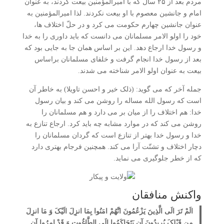
مردم بعد از ۲۵ سال که با امیرالمؤمنین بیعت کردند، به عنوان
امام و جانشین معصوم با او بیعت نکردند. لذا امیرالمؤمنین به
عنوان جانشین چهارم حکومت می کرد و در حلّ اختلاف ها،
خود را اولو الامر مسلمانان می دانست که باید داوری را به خدا
و رسول خدا ارجاع دهد. این بر اساس همان جا به جایی بود که
بعد از رسول خدا انجام گرفت و خلفای مسلمانان براساس
بیعت به عنوان اولو الامر شناخته می شدند.
جمله آخر که می گوید: (ذلک خیر و احسن تاویلا) به خاطر آن
است که رسول الله مساله را روشن می کند و بیان رسول
خدا: هم اختلاف را از میان بر می دارد و هم مسلمانان را
روشن می کند که در موارد مشابه چه باید کرد. ارجاع تنازع به
خدا و رسول خدا بهتر از تنازع است که گردان مسلمانان را
دچار اختلاف و تشتّت آرا می کند. همچنین فرجام بهتری دارد
که از خطر جلوگیری می نماید.
واکنش منافقان
الَمْ تَرَ الَی الَّذِینَ یَزْعُمُونَ انَّهُمْ امَنُوا بِمَا انزِلَ الَیْکَ وَ مَا انزِلَ
مِن قَبْلِکَ یُرِیدُونَ آن یَتَحَاکَمُوا الَی الطَّاغُوتِ وَ قَدْ امِرُوا آن