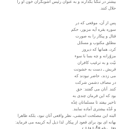
بیشتر در تنگنا بگذارند و به عنوان رئیس آشوبگران خون او را
حلال کنند.
پس از آن، موقعی که در
سوره بقره آیه مزبور، حکم
قتال و پیکار را به صورت
مطلق مکتوب و مسجّل
کرد، همانها که دیروز
مزوّرانه و چه بسا با سوء
نیّت و به ترغیب کافران
قریش ـ دست به خشونت
می زدند، حاضر نبودند که
در مصاف دشمن شرکت
کنند. آنان می گفتند: حق
بود که این فرمان چندی به
تاخیر بیفتد تا مسلمانان عِدّه
و عُدّه بیشتری آماده نمایند.
البته این مصلحت اندیشی، نظر واقعی آنان نبود، بلکه ظاهرا
بهانه ای بود برای قعود از پیکار. لذا ذیل آیه کریمه می فرماید:
(قل متاع الدُّنیا قلیل)
.