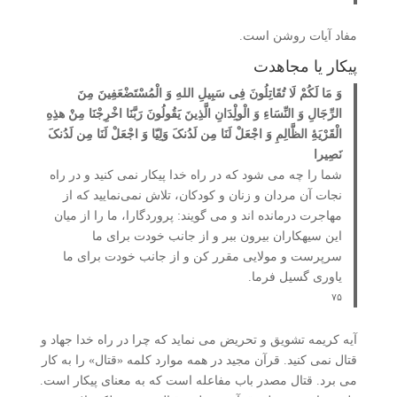
مفاد آیات روشن است.
پیکار یا مجاهدت
وَ مَا لَکُمْ لَا تُقَاتِلُونَ فِی سَبِیلِ اللهِ وَ الْمُسْتَضْعَفِینَ مِنَ
الرِّجَالِ وَ النِّسَاءِ وَ الْولِْدَانِ الَّذِینَ یَقُولُونَ رَبَّنَا اخْرِجْنَا مِنْ هذِهِ
الْقَرْیَۀِ الظَّالِمِ وَ اجْعَلْ لَنَا مِن لَدُنکَ وَلِیّا وَ اجْعَلْ لَنَا مِن لَدُنکَ
نَصِیرا
شما را چه می­ شود که در راه خدا پیکار نمی­ کنید و در راه
نجات آن مردان و زنان و کودکان، تلاش نمی‌نمایید که از
مهاجرت درمانده ­­اند و می ­گویند: پروردگارا، ما را از میان
این سیه­کاران بیرون ببر و از جانب خودت برای ما
سرپرست و مولایی مقرر کن و از جانب خودت برای ما
یاوری گسیل فرما.
۷۵
آیه کریمه تشویق و تحریض می نماید که چرا در راه خدا جهاد و
قتال نمی کنید. قرآن مجید در همه موارد کلمه «قتال» را به کار
می برد. قتال مصدر باب مفاعله است که به معنای پیکار است.