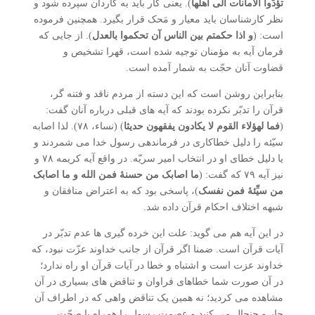
تؤدّوا الامانات الی اهلها
). یعنی کار باید به کاردان سپرده شود و
نظر کارشناسان باید معیار و مَحک قرار بگیرد. همچنین فرموده
است: (
و اذا حکمتم بین الناس آن تحکموا بالعدل
). از جایی که
فرمان آیه به مؤمنان توجیه شده است، قهرا تشخیص و
قضاوت آنان حجّت به شمار آمده است.
بنابراین روشن است که این دسته از مردم ناقد و فتنه گر،
قرآن را تدبّر نکرده بودند که آیه های قبلی درباره آنان گفت:
(
فما لهؤلاء القوم لا یکادون یفقهون حدیثا
) (نساء، ۷۸). لذا اصابه
سیّئه را دلیل خطاکاری در فرماندهی رسول خدا می شمردند و
یا دلیل خطای او در انتخاب امیر سریّه. در واقع آیه کریمه ۷۸ و
نیز آیه ۷۹ که گفت: (
ما اصابک من حسنۀ فمن الله و ما اصابک
من سیِّئۀ فمن نفسک
)، پاسخی بود که به اعتراض منافقان و
شبهه اختلاف احکام قرآن داده شد.
در این آیه هم می گوید: علت این خرده گیری ها عدم تدبّر در
آیات قرآن است. ضمنا اگر قرآن از جانب خداوند عزّت نبود، که
خداوند عزت است و اشتباه و خطا در آیات قرآن او راه ندارد؛
در آن صورت شما خطاهای فراوان و تناقض های بسیاری در آن
مشاهده می کردید؛ نه همین یک تناقض واهی که در اطراف آن
جار و جنجال می کنید و عصمت رسول را همراه با صحّت