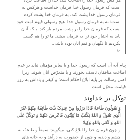
هر کس رسول خدا را اطاعت کند، خدا را اطاعت کرده
است که فرمان رسول خدا فرمان خداست و هرکس به
فرمان رسول خدا پشت کند، به فرمان خدا پشت کرده
است؛ نه به فرمان رسول خدا. هیچ رسولی قیوم امت خود
نیست که فرمان خدا را بر پشت مردم بار کند. بلکه آنان
باید به اختیار خود تن به فرمان بدهند. ما تو را هم گسیل
نکردیم تا نگهبان و قیم آنان بوده باشی.
۸۰
پیام آیه آن است که رسول خدا و یا سایر مؤمنان نباید بر عدم
اطاعت منافقان تاسف بخورند و یا متعرّض آنان شوند. زیرا
اصل رسالت بر پایه ابلاغ احکام است؛ و کیفر و پاداش به روز
قیامت محوّل است.
توکل بر خداوند
وَ یَقُولُونَ طَاعۀٌ فَاذَا بَرَزُوا مِنْ عِندِکَ بَیَّتَ طَائِفَۀٌ مِنْهُمْ غَیْرَ
الَّذِی تَقُولُ وَ اللهُ یَکْتُبُ مَا یُبَیِّتُونَ فَاعْرِضْ عَنْهُمْ وَ تَوکَّلْ عَلَی
اللهِ وَ کَفَی بِاللهِ وَکِیلا
و چون فرمان خدا را ابلاغ کنی، می­گویند: سمعاً و طاعهً، به
چشم و دیده، و چون از حضورت به درآیند و به خانه­ های