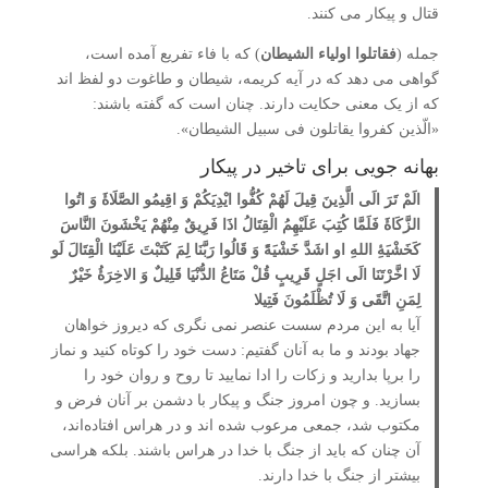
قتال و پیکار می کنند.
جمله (
فقاتلوا اولیاء الشیطان
) که با فاء تفریع آمده است،
گواهی می دهد که در آیه کریمه، شیطان و طاغوت دو لفظ اند
که از یک معنی حکایت دارند. چنان است که گفته باشند:
«الّذین کفروا یقاتلون فی سبیل الشیطان».
بهانه جویی برای تاخیر در پیکار
الَمْ تَرَ الَی الَّذِینَ قِیلَ لَهُمْ کُفُّوا ایْدِیَکُمْ وَ اقِیمُو الصَّلَاۀَ وَ اتُوا
الزَّکَاۀَ فَلَمَّا کُتِبَ عَلَیْهِمُ الْقِتَالُ اذَا فَرِیقٌ مِنْهُمْ یَخْشَونَ النَّاسَ
کَخَشْیَۀِ اللهِ او اشَدَّ خَشْیَۀً وَ قَالُوا رَبَّنَا لِمَ کَتَبْتَ عَلَیْنَا الْقِتَالَ لَو
لَا اخَّرْتَنَا الَی اجَلٍ قَرِیبٍ قُلْ مَتَاعُ الدُّنْیَا قَلِیلٌ وَ الاخِرَۀُ خَیْرٌ
لِمَنِ اتَّقَی وَ لَا تُظْلَمُونَ فَتِیلا
آیا به این مردم سست عنصر نمی­ نگری که دیروز خواهان
جهاد بودند و ما به آنان گفتیم: دست خود را کوتاه کنید و نماز
را برپا بدارید و زکات را ادا نمایید تا روح و روان خود را
بسازید. و چون امروز جنگ و پیکار با دشمن بر آنان فرض و
مکتوب شد، جمعی مرعوب شده ­اند و در هراس افتاده‌اند،
آن چنان که باید از جنگ با خدا در هراس باشند. بلکه هراسی
بیشتر از جنگ با خدا دارند.