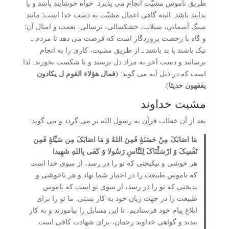
طریق ناموس مشیّت انجام می پذیرد. خواه خوشایند باشد و یا
بدایند باشد. البته گاهی اعمال مشیّت به دست خدا است؛ مانند
سنگ آسمانی، سیلاب، خشکسالی، ترسالی، نعمت و امثال آن؛
و گاه با رخصت پروردگار است که فرصت می دهد تا مردم ـ
نیک باشند یا بد باشند ـ از طریق مشیت، کاری را به انجام
برسانند و دست آخر به مراد دل برسند و یا شکست بخورند. لذا
است که در ذیل آیه می گوید: (
فمال هؤلاء القوم ل یکادون
یفقهون حدیثا
).
مشیت خداوند
بعد از آن خطاب قرآن به رسول الله بر می گردد و می گوید:
مَا اصَابَکَ مِنْ حَسَنَۀٍ فَمِنَ اللهُ وَ مَا اصَابَکَ مِن سَیِّئَۀٍ فَمِن
نَفْسِکَ وَ ارْسَلْنَاکَ لِلنَّاسِ رَسُولا وَ کَفَی بِاللهِ شَهِیدا
هر خوشی و نیک­بختی که تو را در رسد، از سوی خدا است
که ناموس طبیعت را در اختیار شما نهاد و هر ناخوشی و
بدبختی که تو را در رسد، از سوی تو است که ناموس
طبیعت را در جهت زیان خود به کار بستی. ما تو را برای
ابلاغ پیام خود فرستادیم، تا این مسایل را بیاموزند و به کار
بندند و گواهی خداوند رحمان، برای شهادت کافی است.