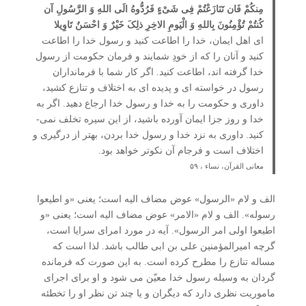
مِنکُمْ فَان تَنَازَعْتُمْ فِی شَیْءٍ فَرُدُّوهُ الَی اللهِ وَ الرَّسُولِ آن
کُنتُمْ تُؤْمِنُونَ بِاللهِ وَ الْیَومِ الاخِرِ ذلِکَ خَیْرٌ وَ احْسَنُ تَاوِیلا
ای اهل ایمان، خدا را اطاعت کنید و رسول خدا را اطاعت
کنید و آنان را که از خودِ شمایند و فرمان حکومت از رسول
خدا گرفته­ اند، اطاعت کنید. اگر کار شما با فرمانداران
رسول در خواسته­ ای و پدیده­ ای به اختلاف و تنازع کشید،
داوری و حکومت را به خدا و رسول خدا ارجاع دهید. اگر به
خدا و روز جزا ایمان آورده باشید، از این سیره تخلف نمی­
کنید. داوری به نزد خدا و رسول خدا بردن، بهتر از درگیری و
اختلاف است و فرجام آن نکوتر خواهد بود.
معانی القرآن، نساء ، ۵۹
الف و لام «الرسول» عوض مضاف الیه است؛ یعنی «و اطیعوا
رسوله». الف و لام «الامر» عوض مضاف الیه است؛ یعنی «و
اطیعوا اولی امر الرسول». آیه در مورد امرای سرایا است،
گرچه امیرالمؤمنین علی بن ابی طالب باشد. لذا است که
مساله تنازع را مطرح کرده است. به این صورت که فرمانده
گردان به وسیله رسول خدا معیّن می شود و او برای اجرای
ماموریت نظری دارد که دیگران و یا چند تن نظر او را تخطئه