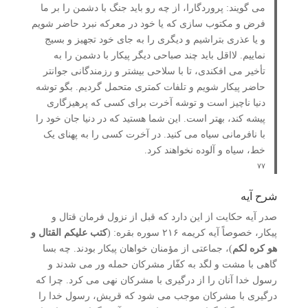
می­ گویند: پروردگارا، از چه رو باید جنگ با دشمن را بر ما
فرض و مکتوب سازی که یا خود در معرکه نبرد حاضر شویم
و یا عذری بتراشیم و دیگری را به جای خود تجهیز و بسیج
نماییم. لااقل باید چند صباحی دیگر پیکار با دشمن را به
تأخیر می­ افکندی، تا با سلاحی بیشتر و رزمندگانی جوان­تر
حاضر پیکار شویم و تلفات کمتری متحمل گردیم. بگو توشه
دنیا ناچیز است و توشه آخرت برای کسی که پرهیزگاری
پیشه کند، بهتر است. این شما هستید که در دنیا جان خود را
با نافرمانی سیاه می­ کنید. در آخرت کسی را به پهنای یک
خط، سیاه و آلوده نخواهند کرد.
۷۷
شرح آیه
صدر آیه حکایت از این دارد که قبل از نزول فرمان قتال و
پیکار، خصوصاً آیه کریمه ۲۱۶ سوره بقره: (
کتب علیکم القتال و
هو کره لکم
)، جماعتی از مؤمنان خواهان پیکار بودند. چه بسا
گاهی با مشت و لگد به کفّار مشرکان حمله ور می شدند و
رسول خدا آنان را از درگیری با مشرکان نهی می کرد. چرا که
درگیری با مشرکان موجب می شود که قریش، رسول خدا را