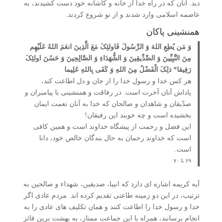
دید. آنان که در راه خدا از خانه و کاشانه خود دست کشیدند، به
عاصمه اسلامی وارد شدند و از نو شروع کردند.
همنشینی پاکان
وَ مَن یُطِعِ اللهَ وَ الرَّسُولَ فَاولئِکَ مَعَ الَّذِینَ انعَمَ اللهُ عَلَیْهِم
مِنَ النَّبِیِّینَ وَ الصِّدِّیقِینَ وَ الشُّهَدَاءِ وَ الصَّالِِحِینَ وَ حَسُنَ اولئِکَ
رَفِیقا* ذلِکَ الْفَضْلُ مِنَ اللهِ وَ کَفَی بِاللهِ عَلِیما
هر کس خدا و رسول خدا را از جان و دل اطاعت کند،
پاداش آنان آخرت است. در رفاقت و همنشینی با پیامبران و
صدّیقان و شاهدان و صالحان که خدا به آنان نعمت ایمان
بخشیده است و چه خوبند این رفیقان!
این فضل و رحمت از پیشگاه خداوند است و همین کافی
است که خداوند رحمان به حال بندگان خالص خود، دانا
است.
۶۹ تا ۷۰
آیه کریمه اشاره ای دارد که انبیا، صدیقین، شهداء و صالحین به
ترتیب، در این دو زمینه طاعتی تقدیم کرده اند. مردم عادی اگر
خدا و رسول خدا را اطاعت کنند و همان تکلیف های عادی را به
انجام برسانند، همراه با این جماعت ممتاز، به بهشت برین فائز