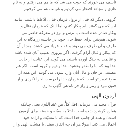
تاسف می خورند که خوب می شد که ما هم می رفتیم و به نام
غازی و مجاهد افتخار می کردیم و غنیمت هم می گرفتیم.
گروهی دیگر که قبل از نزول فرمان قتال، ادّعاها داشتند، مانند
این که می گفتند باید پیکار کنیم، اما اینک که فرمان قتال و
پیکار صادر شده است، با ترس و لرز در معرکه حاضر می
شوند. همچنین برای حفظ جان خود، در حاشیه رزمگاه به این
طرف و آن طرف می دوند و فقط فریاد می کشند، بعد از آن
که پیکار و قتال آرام گرفت، اگر پیروزی نصیب آنان شده باشد
و غنائمی به چنگ آورده باشند، می گویند این عنایت از جانب
خدا بود که ما را ظفر بخشید، خدا رحیم و کریم است. اگر هم
مصیبتی بر جان و مال آنان وارد شود، می گویند: این همه از
سوء تدبیر تو است که فرمان خدا را درست اجرا نکردی و از
فنون نبرد و رمز و راز فرماندهی آگهی نداری.
آزمون الهی
قرآن مجید می فرماید:
(قل کلٌّ من عند الله)
. یعنی چنانکه
هماره گوشزد شده است، ابتلا به سیّئه و حسنه برای آزمون
است؛ و همه از جانب خدا است که با مشیّت و اراده خود
اعمال می کند. اصولا هر آن چه اتفاق بیفتد، با مشیّت الهی و از