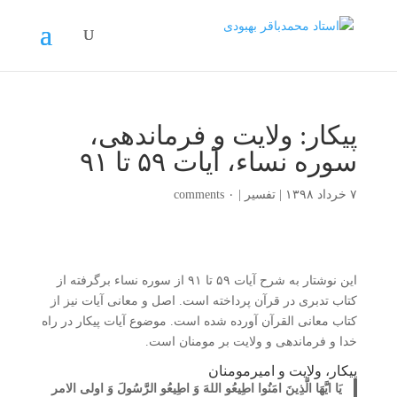
پیکار: ولایت و فرماندهی،
سوره نساء، آیات ۵۹ تا ۹۱
۷ خرداد ۱۳۹۸
|
تفسیر
|
۰ comments
این نوشتار به شرح آیات ۵۹ تا ۹۱ از سوره نساء برگرفته از
کتاب تدبری در قرآن پرداخته است. اصل و معانی آیات نیز از
کتاب معانی القرآن آورده شده است. موضوع آیات پیکار در راه
خدا و فرماندهی و ولایت بر مومنان است.
پیکار، ولایت و امیرمومنان
یَا ایَّهَا الَّذِینَ امَنُوا اطِیعُو اللهَ وَ اطِیعُو الرَّسُولَ وَ اولی الامر