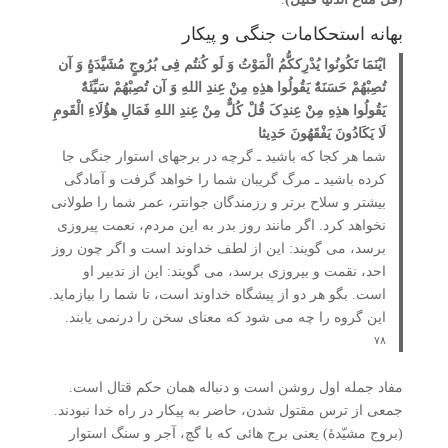
بهانه استحکامات جنگی و پیکار
ایْنَمَا تَکُونُوا یُدْرِککُّمُ الْمَوْتُ وَ لَو کُنتُم فِی بُرُوجٍ مُشَیَّدَۀٍ وَ آن
تُصِبْهُمْ حَسَنَۀٌ یَقُولُوا هذِهِ مِنْ عِندِ اللهِ وَ آن تُصِبْهُمْ سَیِّئَۀٌ
یَقُولُوا هذِهِ مِنْ عِندِکَ قُلْ کُلٌّ مِنْ عِندِ اللهِ فَمَالِ هؤُلَاءِ الْقَومِ
لَا یَکَادُونَ یَفْقَهُونَ حَدِیثا
شما هر کجا که باشید ـ گرچه در برج­های استوار جنگی جا
کرده باشید ـ مرگ گریبان شما را خواهد گرفت و آمادگی
بیشتر و سلاح برتر و رزمندگان جوان­تر، عمر شما را طولانی
نخواهد کرد. اگر مانند روز بدر به این مردم، نعمت پیروزی
برسد، می ­گویند: این از لطف خداوند است و اگر چون روز
احد، نقمت و بیروزی برسد، می­ گویند: این از تدبیر او
است. بگو هر دو از پیشگاه خداوند است، تا شما را بیازماید.
این گروه را چه می­ شود که معنای سخن را درنمی ­یابند.
۷۸
مفاد جمله اول روشن است و دنباله همان حکم قتال است.
جمعی از ترس مقتول شدن، حاضر به پیکار در راه خدا نبودند.
(بروج مشیّدۀ) یعنی برج هائی که با گچ، آجر و سنگ استوار