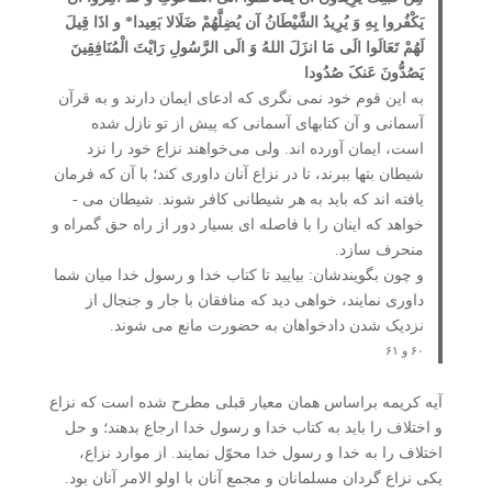
یَکْفُروا بِهِ وَ یُرِیدُ الشَّیْطَانُ آن یُضِلَّهُمْ ضَلَالا بَعِیدا* و اذَا قِیلَ
لَهُمْ تَعَالَوا الَی مَا انزَلَ اللهُ وَ الَی الرَّسُولِ رَایْتَ الْمُنَافِقِینَ
یَصُدُّونَ عَنکَ صُدُودا
به این قوم خود نمی ­نگری که ادعای ایمان دارند و به قرآن
آسمانی و آن کتاب­های آسمانی که پیش از تو نازل شده
است، ایمان آورده­ اند. ولی می‌خواهند نزاع خود را نزد
شیطان بتها ببرند، تا در نزاع آنان داوری کند؛ با آن که فرمان
یافته ­اند که باید به هر شیطانی کافر شوند. شیطان می ­
خواهد که اینان را با فاصله ­ای بسیار دور از راه حق گمراه و
منحرف سازد.
و چون بگویندشان: بیایید تا کتاب خدا و رسول خدا میان شما
داوری نمایند، خواهی دید که منافقان با جار و جنجال از
نزدیک شدن دادخواهان به حضورت مانع می ­شوند.
۶۰ و ۶۱
آیه کریمه براساس همان معیار قبلی مطرح شده است که نزاع
و اختلاف را باید به کتاب خدا و رسول خدا ارجاع بدهند؛ و حل
اختلاف را به خدا و رسول خدا محوّل نمایند. از موارد نزاع،
یکی نزاع گردان مسلمانان و مجمع آنان با اولو الامر آنان بود.