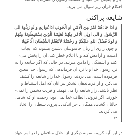
احکام قرآن زیر سؤال می برید.
شایعه پراکنی
وَ اذَا جَاءَهُمْ امْرٌ مِنَ الْامْنِ اوِ الْخَوفِ اذَاعُوا بِهِ وَ لَو رَدُّوهُ الَی
الرَّسُولِ وَ الَی اولِی الْامْرِ مِنْهُمْ لَعَلِمَهُ الَّذِینَ یَسْتَنبِطُونَهُ مِنْهُمْ
وَ لَولَا فَضْلُ اللهِ عَلَیْکُمْ وَ رَحْمَتُهُ لَاتَّبَعْتُمُ الشَّیْطَانَ الَّا قَلِیلا
و چون رازی از زبان جاسوسان دشمن بشنوند که ایجاب
امنیت و آرامش کند و یا اعلام خطر کند، آن را پخش می­
کنند و آشفتگی را دامن می­زنند. در حالی که اگر شایعه را به
نزد رسول خدا و یا نزد آن فرماندهی که رسول خدا معین
فرموده است، می­ بردند، رسول خدا راز شایعه را کشف
می‌کرد و از فرماندهان لشکر نیز آنان که اهل استنباط و
نظر باشند، راز شایعه را می ­فهمند و فریب دشمن را نمی­
خورند. اگر فزونی الطاف خدا نمی ­بود، رحمت او که شامل
حالتان گشت، همگان ـ جز اندکی ـ پیروی شیطان را اتخاذ
می­ کردید.
۸۳
در این آیه کریمه نمونه دیگری از اخلال منافقان را در امر جهاد