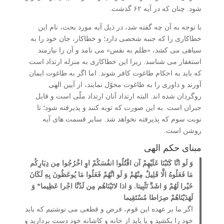
شود. چنان که در آیه ۶۲ گذشت.
با توجه به آن چه گفته شد، در ذیل آیه مورد بحث، نام این
خطاکاری را که جنبه شخصی دارد؛ و خطاکار، جان خود را به
سیاهی می کشد، «ظلم به نفس» می نامد و آن را نیازمند
استغفار می شناسد. زیرا این خطاکاری به منزله ارتداد است
که باید به احکام طاغوت کافر شوند. اما اگر به طاغوت ایمان
آورند و داوری را به طاغوت محوّل نمایند، از آیین الهی
روگردان شده اند. البته ارتداد آنان ارتداد ملّی است و قابل
جبران است. به این صورت که توبه کنند و پذیرفته شود؛ تا
نوبت سوم که پذیرفته نخواهد شد. سایر قسمت های آیه
روشن است.
مبنای حکم الهی
وَ لَو انَّا کَتَبْنَا عَلَیْهِمْ آن اقْتُلُوا انفُسَکُمْ اوِ اخْرُجُوا مِن دِیَارِکُم
مَا فَعَلُوهُ الَّا قَلِیلٌ مِنْهُمْ وَ لَو انَّهُمْ فَعَلُوا مَا یُوعَظُونَ بِهِ لَکَانَ
خَیْرا لَهُمْ وَ اشَدَّ تَثْبِیتا. وَ اذا لاتَیْنَاهُم مِن لَدُنَّا اجْرا عَظِیما* وَ
لَهَدَیْنَاهُمْ صِرَاطا مُسْتَقِیما
اگر ما بر عهده این قوم، فرض و قطعی می ­نوشتیم که باید
خود را بکشید و یا باید از خانه و کاشانه خود دست بردارید و