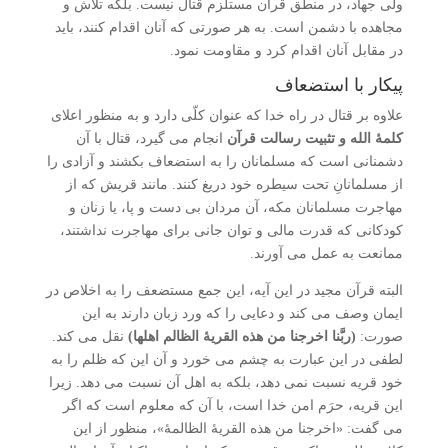
ولی جهاد، در منطق قرآن مستلزم قتال نیست. بلکه تلاش و
مجاهده با دشمن است. به هر صورتی که آنان اقدام کنند، باید
در مقابل آنان اقدام کرد و مقاومت نمود.
پیکار با استضعاف
علاوه بر قتال در راه خدا که عنوان کلّی دارد و به منظور اعلای
کلمۀ الله و تثبیت رسالت قرآن
انجام می گیرد، قتال با آن
دشمنانی است که مسلمانان را به استضعاف بکشند و آزادی را
از مسلمانانِ تحت سیطره خود دریغ کنند. مانند قریش که از
مهاجرت مسلمانان مکه، آن مردان بی دست و پا، یا زنان و
کودکانی که قدرت مالی و توان جانی برای مهاجرت نداشتند،
ممانعت به عمل می آورند.
البته قرآن مجید در این آیه، این جمع مستضعف را به اخلاص در
ایمان وصف می کند و دعایی را که ورد زبان دارند به این
صورت:
(ربَّنا اخرجنا من هذه القریۀ الظالم اهلها)
نقل می کند.
لطفی در این عبارت به چشم می خورد و آن این که ظلم را به
خود قریه نسبت نمی دهد، بلکه به اهل آن نسبت می دهد. زیرا
این قریه، حرَم امن خدا است، با آن که معلوم است که اگر
می گفت: «اخرجنا من هذه القریۀ الظالمۀ»، منظور از این