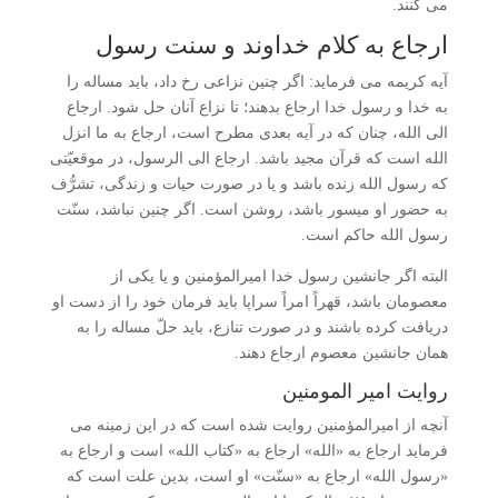
می کنند.
ارجاع به کلام خداوند و سنت رسول
آیه کریمه می فرماید: اگر چنین نزاعی رخ داد، باید مساله را
به خدا و رسول خدا ارجاع بدهند؛ تا نزاع آنان حل شود. ارجاع
الی الله، چنان که در آیه بعدی مطرح است، ارجاع به ما انزل
الله است که قرآن مجید باشد. ارجاع الی الرسول، در موقعیّتی
که رسول الله زنده باشد و یا در صورت حیات و زندگی، تشرُّف
به حضور او میسور باشد، روشن است. اگر چنین نباشد، سنّت
رسول الله حاکم است.
البته اگر جانشین رسول خدا امیرالمؤمنین و یا یکی از
معصومان باشد، قهراً امراً سراپا باید فرمان خود را از دست او
دریافت کرده باشند و در صورت تنازع، باید حلّ مساله را به
همان جانشین معصوم ارجاع دهند.
روایت امیر المومنین
آنچه از امیرالمؤمنین روایت شده است که در این زمینه می
فرماید ارجاع به «الله» ارجاع به «کتاب الله» است و ارجاع به
«رسول الله» ارجاع به «سنّت» او است، بدین علت است که