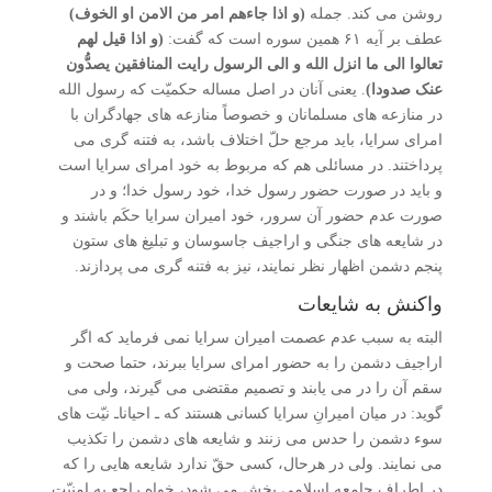
روشن می کند. جمله
(و اذا جاءهم امر من الامن او الخوف)
عطف بر آیه ۶۱ همین سوره است که گفت:
(و اذا قیل لهم
تعالوا الی ما انزل الله و الی الرسول رایت المنافقین یصدُّون
عنک صدودا)
. یعنی آنان در اصل مساله حکمیّت که رسول الله
در منازعه های مسلمانان و خصوصاً منازعه های جهادگران با
امرای سرایا، باید مرجع حلّ اختلاف باشد، به فتنه گری می
پرداختند. در مسائلی هم که مربوط به خود امرای سرایا است
و باید در صورت حضور رسول خدا، خود رسول خدا؛ و در
صورت عدم حضور آن سرور، خود امیران سرایا حکَم باشند و
در شایعه های جنگی و اراجیف جاسوسان و تبلیغ های ستون
پنجم دشمن اظهار نظر نمایند، نیز به فتنه گری می پردازند.
واکنش به شایعات
البته به سبب عدم عصمت امیران سرایا نمی فرماید که اگر
اراجیف دشمن را به حضور امرای سرایا ببرند، حتما صحت و
سقم آن را در می یابند و تصمیم مقتضی می گیرند، ولی می
گوید: در میان امیرانِ سرایا کسانی هستند که ـ احیاناـ نیّت های
سوء دشمن را حدس می زنند و شایعه های دشمن را تکذیب
می نمایند. ولی در هرحال، کسی حقّ ندارد شایعه هایی را که
در اطراف جامعه اسلامی پخش می شود، خواه راجع به امنیّت