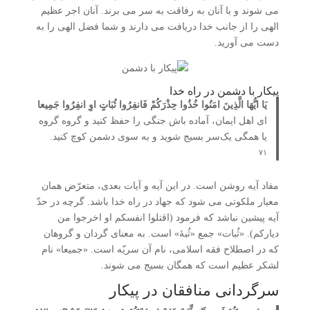
می شوند و با آنان به رفاقت به سر می برند. آنان اجر عظیم
الهی را از جانب خدا دریافت می دارند و شما فضل الهی را به
دست می آورید.
پیکار با دشمن در راه خدا
یَا ایُّهَا الَّذِینَ امَنُوا خُذُوا حِذْرَکُمْ فَانفِرُوا ثُبَاتٍ اوِ انفِرُوا جَمِیعا
ای اهل ایمان، آماده باش جنگی را حفظ کنید و گروه گروه
یا همگی یک‌سر بسیج شوید و به سوی دشمن کوچ کنید.
۷۱
مفاد آیه روشن است. در این آیه و آیات بعدی، متعرّض همان
معیار ملکوتی می شود که جهاد در راه خدا باشد. گرچه در حدّ
آیه پیشین نباشد که فرمود (اقتلوا انفسکم او اخرجوا من
دیارکم). «ثُبات» جمع «ثُبۀ» است. به معنای گردان و گروهان
که در اصطلاح فقه اسلامی، نام آن سریّه است. «جمیعا» نام
لشکر عظیم است که همگان بسیج می شوند.
سرگردانی منافقان در پیکار