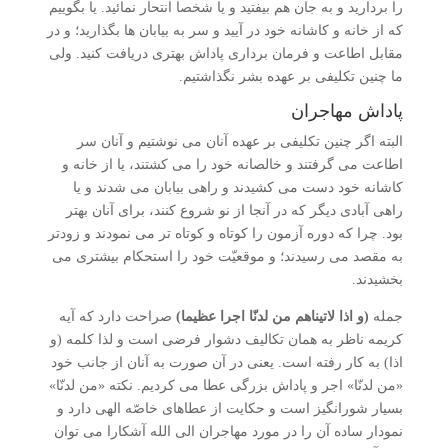
را بردارید و به جان هم بیفتید و یا شخصا انتحار نمائید. یا بگوییم
که از خانه و کاشانه خود در آیید و سر به بیابان ها بگذارید؛ و در
مقابل اطاعت و فرمان برداری پاداش بهتری دریافت کنید. ولی
ما چنین تکلیفی بر عهده بشر نگذاشتیم.
پاداش مهاجران
البته اگر چنین تکلیفی بر عهده آنان می نوشتیم و آنان سر
اطاعت می گرفتند و خالصانه خود را می کشتند، یا از خانه و
کاشانه خود دست می کشیدند و راهی بیابان می شدند و یا
راهی آبادی دیگر که در آنجا از نو شروع کنند، برای آنان بهتر
بود. چرا که دوره آزمون را کوتاه و کوتاه تر می نمودند و زودتر
به مقصد می رسیدند؛ و موقعیّت خود را استحکام بیشتری می
بخشیدند.
جمله
(و اذا لاتیناهم من لدنّا اجرا عظیما)
صراحت دارد که آیه
کریمه ناظر به همان تکالیف دشوار فرضی است و لذا کلمه (و
اذا) به کار رفته است. یعنی در آن صورت به آنان از جانب خود
«من لدنّا» اجر و پاداش بزرگی عطا می کردیم. نکته «من لدنّا»
بسیار شورانگیز است و حکایت از عطاهای خاصّه الهی دارد و
نمودار ساده آن را در مورد مهاجران الی الله آشکارا می توان