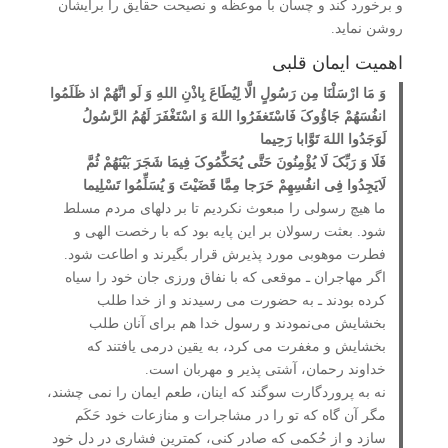
و برخورد کند و چسان با موعظه و نصیحت حقایق را برایشان
روشن نماید.
اهمیت ایمان قلبی
وَ مَا ارْسَلْنَا مِن رَسُولٍ الَّا لِیُطَاعَ بِاذْنِ اللهِ وَ لَو انَّهُمْ اذ ظَلَمُوا
انفُسَهُمْ جَاؤُوکَ فَاسْتَغفَرُوا اللهَ وَ اسْتَغْفَرَ لَهُمُ الرَّسُولُ
لَوَجَدُوا اللهَ تَوَّابا رَحِیما
فَلَا وَ رَبِّکَ لَا یُؤْمِنُونَ حَتَّی یُحَکِّمُوکَ فِیمَا شَجَرَ بَیْنَهُمْ ثُمَّ
لَایَجِدُوا فِی انفُسِهِمْ حَرَجا مِمَّا قَضَیْتَ وَ یُسَلِّمُوا تَسْلِیما
ما هیچ رسولی را مبعوث نکردیم تا بر دل­های مردم مسلط
شود. بعثت رسولان بر این پایه بود که با رخصت الهی و
فطرت موهوبی مورد پذیرش قرار بگیرند و اطاعت شود.
اگر مهاجران ـ موقعی که با نفاق ­ورزی جان خود را سیاه
کرده بودند ـ به حضورت می ­رسیدند و از خدا طلب
بخشایش می‌نمودند و رسول خدا هم برای آنان طلب
بخشایش و مغفرت می کرد، به یقین درمی ­یافتند که
خداوند رحمان، آشتی ­پذیر و مهربان است.
نه به پروردگارت سوگند که اینان، طعم ایمان را نمی­ چشند،
مگر آن گاه که تو را در مشاجرات و منازعات خود حَکَم
سازد و از حُکمی که صادر کنی، کمترین فشاری در دل خود