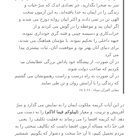
سر به صحرا بگذارید، جز تعدادی اندک که سرّ حیات و
زندگی را در ایمان به خدا یافته‌اند، به این آزمون سخت
الهی تن در نمی ­دادند و اکثر اینان روانه دوزخ می ­شدند و
اگر اینان پند و موعظه را در گوش می­ کردند و از
خراب‌کاری و دسیسه ­چینی و فتنه ­گری خودداری نموده،
جبهه داخلی را تحکیم نموده، با مؤمنان هماهنگ می ­شدند،
برای دنیای آنان بهتر بود و موقعیت آنان، ثبات بیشتری پیدا
می ­کرد.
در آن صورت، از پیشگاه خود پاداش بزرگی عطایشان می­
کردیم که صاحب دولت شوند.
در آن صورت به راه درست و راست رهنمونشان می ­گشتیم
که زندگی را با آرامش روان و تن طی نمایند.
معانی القرآن،نساء ، ۶۶ تا ۶۸
در این آیات کریمه ملکوت ایمان را به نمایش می گذارد و سرّ
آفرینش و تربیت، و معیار
(لیبلوکم فیما اتاکم)
را به دست می
دهد. آیه کریمه اقتضا را می رساند نه فعلیت تکلیف را. یعنی
فی حدّ ذاته مساله آزمون اقتضا داشت که تکالیف سختی را به
مردم تحمیل کنیم، تا آن حدّ سخت و دشوار که بگوییم: شمشیر