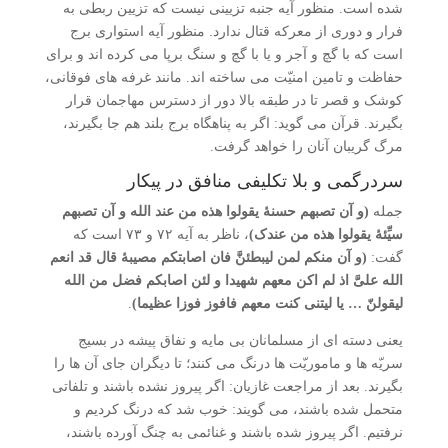
شده است. منظور آیه جنبه تزیینی نیست که تزیین ربطی به
فرار و دوری از معرکه قتال ندارد. منظور آیه استواری برج
است که با گچ و آجر و یا با گچ و سنگ برپا می کرده اند و برای
حفاظت و تامین امنیّت می ساخته اند. مانند غرفه های فوقانی،
کوشک و قصر تا در طبقه بالا دور از دسترس مهاجمان قرار
بگیرند. قرآن می گوید: اگر به پناهگاه برج بلند هم جا بگیرند،
مرگ گریبان آنان را خواهد گرفت.
سردرگمی و بلا تکلیفی منافق در پیکار
جمله
(و آن تصبهم حسنۀ یقولوا هذه من عند الله و آن تصبهم
سیِّئۀ یقولوا هذه من عندک)
، ناظر به آیه ۷۲ و ۷۳ است که
گفت:
(و آن منکم لمن لیبطئنَّ فان اصابتکم مصیبۀ قال قد انعم
الله علیَّ اذ لم اکن معهم شهیدا و لئن اصابکم فضل من الله
لیقولنّ … یا لیتنی کنت معهم فافوز فوزا عظیما)
.
یعنی دسته ای از مسلمانان بی مایه و نفاق پیشه در بسیج
سریّه ها و ماموریّت ها درنگ می کنند؛ تا دیگران جای آن ها را
بگیرند. بعد از مراجعت غازیان: اگر پیروز نشده باشند و تلفاتی
متحمل شده باشند، می گویند: خوب شد که درنگ کردیم و
نرفتیم. اگر پیروز شده باشند و غنائمی به چنگ آورده باشند،