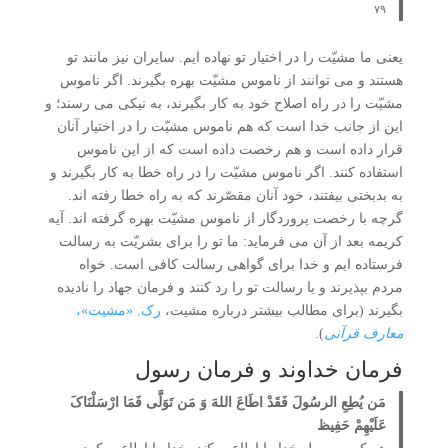
۷۹
یعنی ما مشیّت را در اختیار تو نهاده ایم. سایران نیز مانند تو
هستند و می توانند از ناموس مشیّت بهره بگیرند. اگر ناموس
مشیّت را در راه اصلاح خود به کار بگیرند، به نیکی می رسند؛ و
این از جانب خدا است که هم ناموس مشیّت را در اختیار آنان
قرار داده است و هم رخصت داده است که از این ناموس
استفاده کنند. اگر ناموس مشیّت را در راه خطا به کار بگیرند و
به بدبختی بیفتند، خود آنان مقصّرند که به راه خطا رفته اند.
گرچه با رخصت پروردگار از ناموس مشیّت بهره گرفته اند. آیه
کریمه بعد از آن می فرماید: ما تو را برای بشریّت به رسالت
فرستاده ایم و خدا برای گواهی رسالت کافی است. خواه
مردم بپذیرند و یا رسالت تو را رد کنند و فرمان جهاد را نادیده
بگیرند (برای مطالب بیشتر درباره مشیت،
رک. «مشیت»،
معارف قرآنی
).
فرمان خداوند و فرمان رسول
مَن یُطِعِ الرسُولَ فَقَدْ اطَاعَ اللهَ وَ مَن تَوَلَّی فَمَا ارْسَلْنَاکَ
عَلَیْهِمْ حَفِیظ