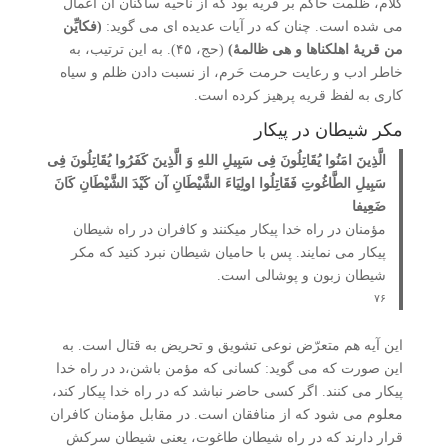
کلام، ظلمت حاکم بر قریه بود که از ناحیه ساکنان آن اعمال
می شده است. چنان که در آیات عدیده ای می گوید:
(فکایِّن
من قریۀ اهلکناها و هی ظالمۀ)
(حج، ۴۵). به این ترتیب، به
خاطر ادب و رعایت حرمت حَرم، از نسبت دادن ظلم و سیاه
کاری به لفظ قریه پرهیز کرده است.
مکر شیطان در پیکار
الَّذِینَ امَنُوا یُقَاتِلُونَ فِی سَبِیلِ اللهِ وَ الَّذِینَ کَفَرُوا یُقَاتِلُونَ فِی
سَبِیلِ الطَّاغُوتِ فَقَاتِلُوا اولِیَاءَ الشَّیْطَانِ آن کَیْدَ الشَّیْطَانِ کَانَ
ضَعِیفا
مؤمنان در راه خدا پیکار می­کنند و کافران در راه شیطان
پیکار می­ نمایند. پس با حامیان شیطان نبرد کنید که مکر
شیطان زبون و پوشالی است.
۷۶
این آیه هم متعرّض نوعی تشویق و تحریض به قتال است. به
این صورت که می گوید: کسانی که مؤمن باشن،د در راه خدا
پیکار می کنند. اگر کسی حاضر نباشد که در راه خدا پیکار کند،
معلوم می شود که از منافقان است. در مقابل مؤمنان کافران
قرار دارند که در راه شیطان طاغوت، یعنی شیطان سرکش