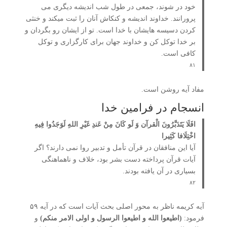
خود در شوند، جمعی در طول شب اندیشه دیگری می
پرورانند. خداوند اندیشه و کنکاش آنان را ثبت می­کند و خنثی
کردن دسیسه ­هایشان با خدا است. تو از ایشان رو بگردان و
بر خدا توکل کن و خداوند جهان برای کارگزاری و توکل
کافی است.
۸۱
مفاد آیه روشن است.
انسجام در فرامین خدا
افَلَا یَتَدَبَّرُونَ الْقرآن وَ لَو کَانَ مِنْ عَندِ غَیْرِ اللهِ لَوَجَدُوا فِیهِ
اخْتِلَافا کَثِیرا
آیا این منافقان در قرآن تأمل و تدبیر روا نمی ­دارند؟ اگر
آیات قرآن پرداخته دست بشر بود، خلاف و ناهماهنگی
بسیاری در آن یافته بودند.
۸۲
آیه کریمه ناظر به محور اصلی بحث آیات است که در آیه ۵۹
فرمود:
(اطیعوا الله و اطیعوا الرسول و اولی الامر منکم)
و