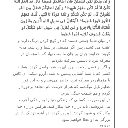
وَ ان مِنکُمْ لَمَن لَیُبَطِّئَنَّ فَانْ اصَابَتْکُمْ مُصِیبَۀٌ قَالَ قَدْ انْعَمَ اللهُ
عَلَیَّ اذْ لَمْ اکُن مَعَهُمْ شَهِیدا* وَ لَئِنْ اصَابَکُمْ فَضْلٌ مِنَ اللهِ
لَیَقُولَنَّ کَان لَمْ تَکُن بَیْنَکُمْ وَ بَیْنَهُ مَوَدَّۀٌ یَا لَیْتَنِی کُنتُ مَعَهُمْ
فَافُوزَ فَوزا عَظِیما* فَلْیُقَاتِلْ فِی سَبِیلِ اللهِ الَّذِینَ یَشْرُونَ
الْحَیَاۀَ الدُّنْیَا بِالاخِرَۀِ وَ مَن یُقَاتِلْ فِی سَبِیلِ اللهِ فَیُقْتَلْ او
یَغْلِبْ فَسَوفَ نُؤْتِیهِ اجْرا عَظِیما
در میان شما جمعی هستند که در کوچ کردن درنگ دارند و
عقب می­ کشند، پس اگر مصیبتی بر شما وارد شد، می­
گویند: خداوند جهان بر جان ما منت نهاد که با مؤمنان در
معرکه نبرد با دشمن شرکت نکردیم.
و اگر از فضل رحمت بهره ­ای به شما واصل گردد، همانند
کسی که با شما آشنایی پیشین نداشته، آرزو می­کند: ای کاش
با مؤمنان در معرکه نبرد، حاضر می‌شدم و به این فوز
عظیم نایل می­گشتم که هم از حرمت نام مجاهد برخوردار
گردم و هم غنیمت جنگی ببرم.
در این صورت، کسانی که زندگی دنیا را به زندگی آخرت
می­ فروشند، باید در راه خدا پیکار کنند. هرکس در راه خدا
پیکار کند و شهید گردد؛ یا پیروز گردد، در آینده نزدیک پاداش
بزرگی به او عطا خواهیم نمود.
۷۲ تا ۷۴