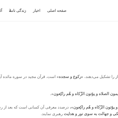
صفحه اصلی
اخبار
زندگی نامه
آث
از را تشکیل می‌دهند،
«رکوع و سجده»
یمون الصلاه و یؤتون الزّکاه و هُم راکِعون».
 یؤتون الزّکاه و هُم راکِعون»،
درصدد معرفی آن کسانی است که بعد از ر
یکی و جهالت به سوی نور و هدایت
رهبری نمایند.