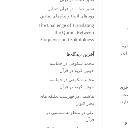
تعبیر خواب در قرآن: تحلیل
رویاهای انبیاء و پیام‌های نمادین
The Challenge of Translating
the Quran: Between
Eloquence and Faithfulness
امه
یه،
آخرین دیدگاه‌ها
محمد شکوهی
در
حماسه
خونین کربلا در قرآن
محمد شکوهی
در
حماسه
خونین کربلا در قرآن
أخری
ست
هاشمی
در
فهرست تعلیقه های
ارد.
بحارالانوار
علی
در
منظومه شمسی در
قرآن
و