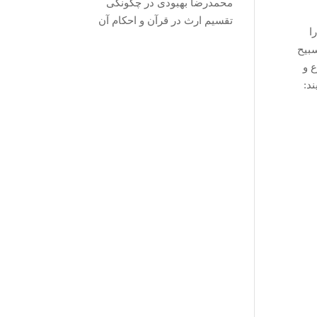
محمدرضا بهبودی
در
چگونگی
تقسیم ارث در قرآن و احکام آن
ا
سبیح
ع و
ند: