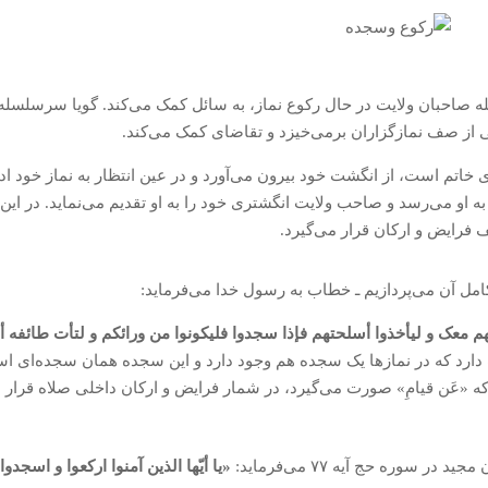
صاحبان ولایت در حال رکوع نماز، به سائل کمک می‌کند. گویا سرسلسله
لی از صف نمازگزاران برمی‌خیزد و تقاضای کمک می‌کند.
خاتم است، از انگشت خود بیرون می‌آورد و در عین انتظار به نماز خود اد
او می‌رسد و صاحب ولایت انگشتری خود را به او تقدیم می‌نماید. در این آ
 فرایض و ارکان قرار می‌گیرد.
م معک و لیأخذوا أسلحتهم فإذا سجدوا فلیکونوا من ورائکم و لتأت طائفه 
 دارد که در نمازها یک سجده هم وجود دارد و این سجده همان سجده‌ای ا
ه «عَن قیامِ» صورت می‌گیرد، در شمار فرایض و ارکان داخلی صلاه قرار د
وره حج آیه ۷۷ می‌فرماید:
«یا أیّها الذین آمنوا ارکعوا و اسجدوا 