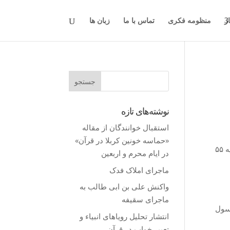
ار
منظومه فکری
تماس با ما
زبان ها
نوشته‌های تازه
استقبال خوانندگان از مقاله
«حماسه خونین کربلا در قرآن»
است. قرآن مجید در سوره مائده آیه ۵۵
در ایام محرم و اربعین
ماجرای املاک فدک
واکنش على بن ابى طالب به
ماجرای سقیفه
سول
انتشار تحلیل رویاهای انبیاء و
تعبیر خواب در قرآن