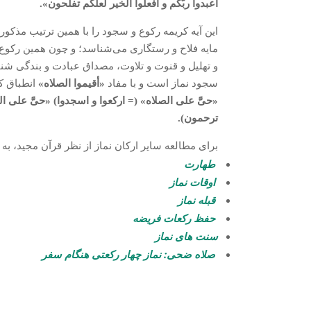
اعبدوا ربّکم و افعلوا الخیر لعلّکم تفلحون».
این آیه کریمه رکوع و سجود را با همین ترتیب مذکور
مایه فلاح و رستگاری می‌شناسد؛ و چون همین رکوع و 
و تهلیل و قنوت و تلاوت، مصداق عبادت و بندگی شنا
سجود نماز است و با مفاد
«أقیموا الصلاه»
انطباق ک
«حیَّ علی الصلاه» (= ارکعوا و اسجدوا) «حیَّ علی ال
ترحمون).
برای مطالعه سایر ارکان نماز از نظر قرآن مجید، به ع
طهارت
اوقات نماز
قبله نماز
حفظ رکعات فریضه
سنت های نماز
صلاه ضحی: نماز چهار رکعتی هنگام سفر