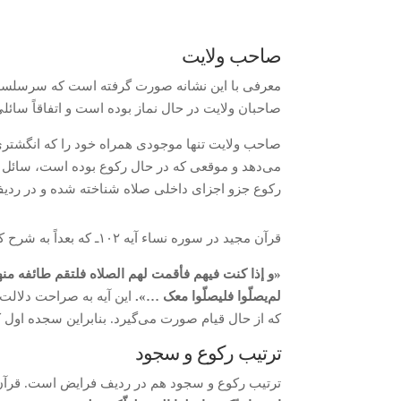
صاحب ولایت
معرفی با این نشانه صورت گرفته است که سرسلسله 
صاحبان ولایت در حال نماز بوده است و اتفاقاً سائ
صاحب ولایت تنها موجودی همراه خود را که انگشتری 
می‌دهد و موقعی که در حال رکوع بوده است، سائل به 
رکوع جزو اجزای داخلی صلاه شناخته شده و در ردیف
قرآن مجید در سوره نساء آیه ۱۰۲ـ که بعداً به شرح کامل آن می‌پردازیم ـ خطاب به رسول خدا می‌فرماید:
«و إذا کنت فیهم فأقمت لهم الصلاه فلتقم طائفه منه
لم‌یصلّوا فلیصلّوا معک …».
این آیه به صراحت دلالت
که از حال قیام صورت می‌گیرد. بنابراین سجده اول ک
ترتیب رکوع و سجود
ترتیب رکوع و سجود هم در ردیف فرایض است. قرآن مجید در س