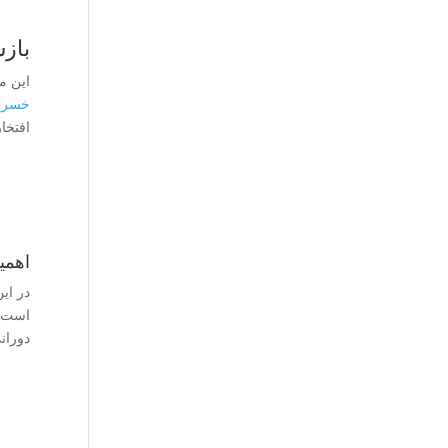
باز
این موضو
خسرو
افتخا
اهمی
در این
است، 
دوران