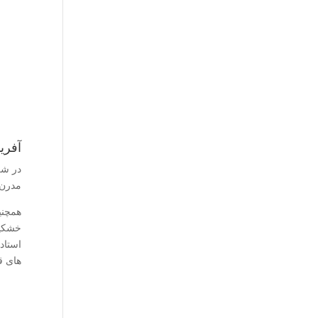
آفری
در شر
مدرن 
همچنی
خشکید
استاد
های ق