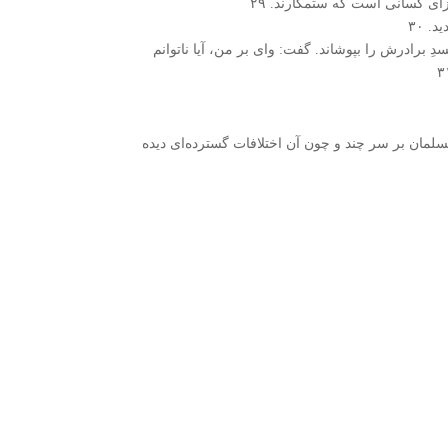
زاى کسانى است که ستمکارند. ۲۹
 ۳۰
ِ برادرش را بپوشاند. گفت: واى بر من، آیا ناتوانم
مسلمان بر سر چند و چون آن اختلافات گسترده‌ای دیده