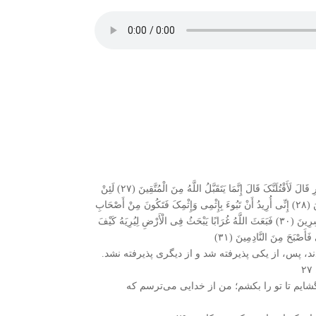
«وَاتْلُ عَلَیْهِمْ نَبَأَ ابْنَیْ آدَمَ بِالْحَقِّ إِذْ قَرَّبَا قُرْبَانًا فَتُقُبِّلَ مِنْ أَحَدِهِمَا وَلَمْ یُتَقَبَّلْ مِنَ الْآخَرِ قَالَ لَأَقْتُلَنَّکَ قَالَ إِنَّمَا یَتَقَبَّلُ اللَّهُ مِنَ الْمُتَّقِینَ (۲۷) لَئِنْ
بَسَطْتَ إِلَیَّ یَدَکَ لِتَقْتُلَنِی مَا أَنَا بِبَاسِطٍ یَدِیَ إِلَیْکَ لِأَقْتُلَکَ إِنِّی أَخَافُ اللَّهَ رَبَّ الْعَالَمِینَ (۲۸) إِنِّی أُرِیدُ أَنْ تَبُوءَ بِإِثْمِی وَإِثْمِکَ فَتَکُونَ مِنْ أَصْحَابِ
النَّارِ وَذَٰلِکَ جَزَاءُ الظَّالِمِینَ (۲۹) فَطَوَّعَتْ لَهُ نَفْسُهُ قَتْلَ أَخِیهِ فَقَتَلَهُ فَأَصْبَحَ مِنَ الْخَاسِرِینَ (۳۰) فَبَعَثَ اللَّهُ غُرَابًا یَبْحَثُ فِی الْأَرْضِ لِیُرِیَهُ کَیْفَ
أَصْبَحَ مِنَ النَّادِمِینَ (۳۱)
دند، پس، از یکى پذیرفته شد و از دیگرى پذیرفته نشد.
ایم تا تو را بکشم؛ من از خدایى مى‌‏ترسم که