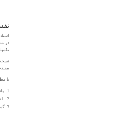
تفسی
استاد
در مسجد قیطریه
تکمیل
نسخه 
مفید»
با مط
مان
با 
گست