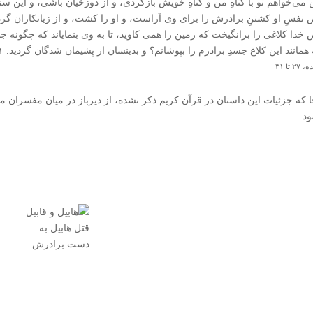
مى‌‏خواهم تو با گناهِ من و گناهِ خویش بازگردى، و از دوزخیان باشى، و این س
نفسِ او کشتنِ برادرش را براى وى آراست، و او را کشت، و از زیانکاران گردید.
خدا کلاغى را برانگیخت که زمین را همى کاوید، تا به وى بنمایاند که چگونه جسد
همانند این کلاغ جسدِ برادرم را بپوشانم؟ و بدین‏سان از پشیمان شدگان گردید. ۳۱
۲۷ تا ۳۱
جا که جزئیات این داستان در قرآن کریم ذکر نشده، از دیرباز در میان مفسران 
د.
قتل هابیل به
دست برادرش