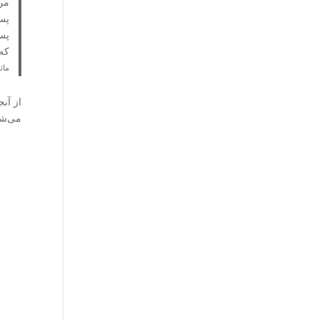
من 
پس 
پس 
که 
مائده، 
از آن
می‌شو