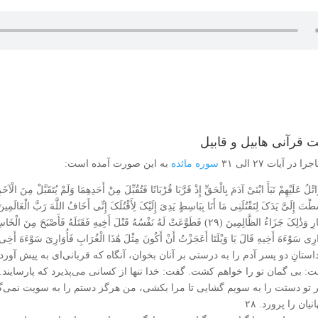
ت قرآنی هابیل و قابیل
ا در آیات ۲۷ الی ۳۱
سوره­ مائده
به این صورت آمده است:
ارِی سَوْءَهَ أَخِیهِ قَالَ یَا وَیْلَتَا أَعَجَزْتُ أَنْ أَکُونَ مِثْلَ هَٰذَا الْغُرَابِ فَأُوَارِیَ سَوْءَهَ أَخِی فَ
استانِ دو پسر آدم را به درستى بر آنان بخوان، آنگاه که قربانى‏‌اى به پیش آور
: بى‏ گمان تو را خواهم کشت. گفت: خدا تنها از کسانى مى‏‌پذیرد که پارسایند. ۲۷
ر تو دستت را به سویم گشایى تا مرا بکشى، من هرگز دستم را به سویت نمى‌‏گش
نیان را پرورد. ۲۸