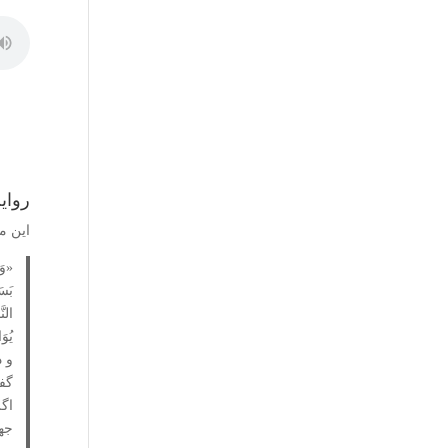
روای
این ماجر
یُوَ
و د
گفت
اگ
جها