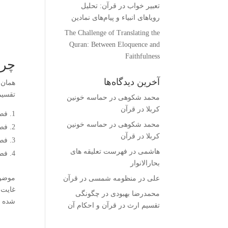
تعبیر خواب در قرآن: تحلیل
رویاهای انبیاء و پیام‌های نمادین
The Challenge of Translating the
Quran: Between Eloquence and
Faithfulness
چرا
آخرین دیدگاه‌ها
تقسیم
محمد شکوهی
در
حماسه خونین
کربلا در قرآن
فصل
محمد شکوهی
در
حماسه خونین
فصل
کربلا در قرآن
فص
هاشمی
در
فهرست تعلیقه های
فصل
بحارالانوار
موضوع
علی
در
منظومه شمسی در قرآن
غایت 
محمدرضا بهبودی
در
چگونگی
شده 
تقسیم ارث در قرآن و احکام آن