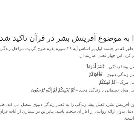
 به موضوع آفرینش بشر در قرآن تاکید ش
همان طور که در جلسه اول بر اساس آیه ۲۸ سوره بقره طرح
 کرد. این چهار فصل عبارتند از:
 پیشا زندگی –
کُنتُمْ أَمْوَاتاً
 زندگی دنیوی –
فَأَحْیَاکُمْ
ل مرگ –
ثُمَّ یُمِیتُکُمْ
 معاد جسمانی یا زندگی مجدد –
ثُمَّ یُحْیِیکُمْ
ثُمَّ إِلَیْهِ تُرْجَعُونَ
 آفرینش بشر، فصل پیشا زندگی را به فصل زندگی دنیوی متصل می کند. طب
دنیا، بدون ارائه روایتی از آغاز آن سخت باشد. بنابراین در بسیاری از آیات ق
است.