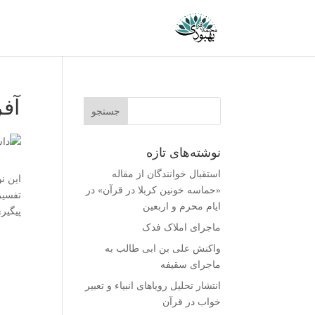
آف
نوشته‌های تازه
استقبال خوانندگان از مقاله
این ن
«حماسه خونین کربلا در قرآن» در
تفسیر
ایام محرم و اربعین
پیگیر
ماجرای املاک فدک
واکنش على بن ابى طالب به
ماجرای سقیفه
انتشار تحلیل رویاهای انبیاء و تعبیر
خواب در قرآن