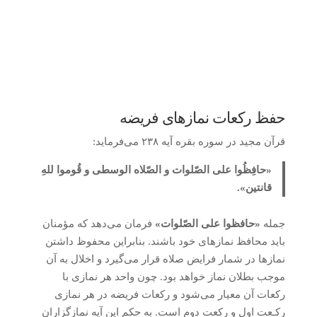
حفظ رکعات نمازهای فریضه
قرآن مجید در سوره بقره آیه ۲۳۸ می‌فرماید:
«حافِظُوا علی الصّلوات و الصّلاه الوسطی و قُوموا للهِ
قانتین».
جمله
«حافظوا علی الصّلوات»
فرمان می‌دهد که مؤمنان
باید محافظ نمازهای خود باشند. بنابراین محفوظ داشتن
نمازها در شمار فرایض صلاه قرار می‌گیرد و اخلال به آن
موجب بطلان نماز خواهد بود. چون واحد هر نمازی با
رکعات آن معیار می‌شود و رکعات فریضه در هر نمازی
رکـعت اول و رکعت دوم است. به حکم این آیه نمازگزاران