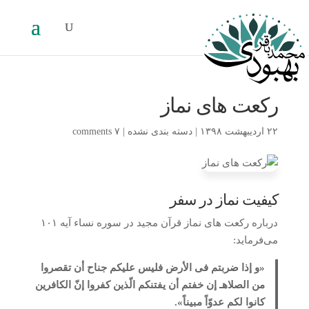
رکعت های نماز
۲۲ اردیبهشت ۱۳۹۸
|
دسته بندی نشده
|
۷ comments
کیفیت نماز در سفر
درباره رکعت های نماز قرآن مجید در سوره نساء آیه ۱۰۱
می‌فرماید:
«و إذا ضربتم فی الأرض فلیس علیکم جناح أن تقصروا
من الصلاهـ إن خفتم أن یفتنکم الّذین کفروا إنّ الکافرین
کانوا لکم عدوّاً مبیناً».