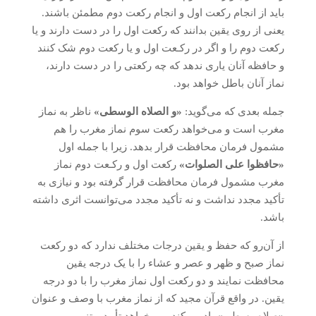
باید از انجام رکعت اول و انجام رکعت دوم مطمئن باشند.
یعنی از روی یقین بدانند که رکعت اول را در دست دارند و یا
رکعت دوم را و اگر در رکـعت اول و یا رکعت دوم شک کنند
و حافظه آنان یاری ندهد که چه رکعتی را در دست دارند،
نماز آنان باطل خواهد بود.
جمله بعدی که می‌گوید:
«و الصلاه الوسطی»
ناظر به نماز
مغرب است و می‌خواهد رکعت سوم نماز مغرب را هم
مشمول فرمان محافظت قرار بدهد. زیرا با جمله اول
«حافظوا علی الصلوات»
رکعت اول و رکـعت دوم نماز
مغرب مشمول فرمان محافظت قرار گرفته بود و نیازی به
تأکید مجدد نداشت و نه تأکید مجدد می‌توانست اثری داشته
باشد.
از آن‌رو که حفظ و یقین درجات مختلف ندارد که دو رکعت
نماز صبح و ظهر و عصر و عشاء را با یک درجه یقین
محافظت نمایند و دو رکعت اول نماز مغرب را با دو درجه
یقین. در واقع قرآن مجید که از نماز مغرب با وصف و عنوان
«صلاه وسطی» یاد می‌کند، می‌خواهد تأیید و تنبیهی بر