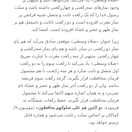
وجود نمازهای سه‌رکعتی و چهاررکعتی داشته باشد و سنّت
رسول خدا را که یک رکعت ثابت و متصل شبیه فرایض بر
نماز مغرب افزوده است و دو رکعت ناثابت و نامتصل هم بر
نماز ظهر و عصر و عشاء افزوده است، امضا کند.
زیرا عنوان «صلاه وسطی» موقعی صادق می‌آید که هم پای
نماز دو رکعتی در میان باشد و هم پای نماز سه‌رکعتی و
چهار رکعتی. منتهی از سه رکعت مغرب با عبارت صریح
«صلاه وسطی» یاد می‌کند تا رکعت سوم را به دو رکعت
اول متصل و ثابت سازد و هر سه رکـعـت با هم مشمول
فرمان محافظت قرار بگیرند؛ گرچه رکعت سوم فریضه
نباشد. ولی از دو رکعت آخر نماز ظهر و عصر و عشاء نام
نمی‌برد و به همان اشاره مبهم اکتفا می‌کند تا مشمول
فرمان محافظت قرار نگیرند. حفظ رکعات ششگانه به
فرموده:
«و الذین هم علی صلواتهم یحافظون»
(مؤمنون،۹)
کماکان بر اساس سنّت رعایت می‌شود و هماره قابل
ترمیم خواهد بود.