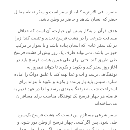
«ضرب فی الارض» کنایه از سفر است و سَفَر نقطه مقابل
حَضَر که انسان شاهد و حاضر در وطن باشد.
هدف قرآن از به‌کار بستن این عبارت، آن است که حداقل
مسافت شرعی را در هشت فرسخ تحدید و تثبیت کند؛ زیرا
در یک سفر عادی که انسان پیاده باشد و یا سوار بر مرکب
حیوانی باشد، نمی‌تواند ظرف یک روز بیش از هشت فرسخ
طی طریق کند. حتی برای طی همین هشت فرسخ باید در
آغاز روز سفر کند و بکوبد و بکوبد تا بتواند نیمروز به
توقفگاهی برسد و آب و غذا تهیه کند یا علیق دوابّ را آماده
سازد، سپس باید بار بربندد و بکوبد و بکوبد تا بتواند برای
استراحت شب به توقفگاه بعدی برسد و لذا در عهد قدیم به
فاصله هر چهار فرسخ یک توقفگاه مناسب برای مسافران
می‌ساخته‌اند.
سفر شرعی مستلزم این نیست که هشت فرسخ یک‌سره
طی شود. پس اگر کسی چهار فرسخ از وطن دور شود، و
همان روز بازگردد مسافر است حتی اگر بعد از طی چهار