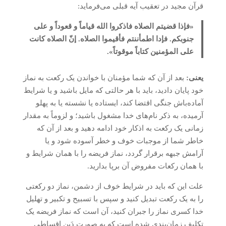
قرآن مجید در تعقیب آیه قبلی می‌فرماید:
«فإذا قضیتم الصلاه فاذکروا الله قیاماً و قعوداً و علی
جنوبکم. فإدا اطمأننتم فأقیموا الصلاه. إنّ الصلاه کانت
علی المؤمنین کتاباً موقوتاً».
یعنی:
بعد از آن که شما مؤمنان با خواندن یک رکعت به نماز
خود پایان دادید، باید با هر حالتی که مایل باشید و یا شرایط
آماده‌باش جنگی اقتضا کند، ایستاده یا نشسته یا به پهلو
آرمیده، به ذکر نام‌های خدا مشغول باشید؛ و لزوماً به مقدار
زمانی یک رکعت به اذکار خود ادامه دهید و بعد از آن که
خاطر شما از موجبات خوف و خطر آسوده شود و یا
آرامش جبهه برقرار گردد، نماز فریضه را با همان شرایط و
با همان رکعات مفروض آن برپا بدارید.
علت این که باید در شرایط خوف از دشمن، نماز دو رکعتی
را به یک رکعت تبدیل کنید و سپس با تسبیح و تکبیر و تهلیل
خدا کسری نماز را جبران کنید، آن است که نماز فریضه یک
تکلیف زمان‌بندی شده است که به صورت دَین اقساطی