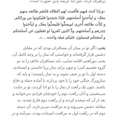
برطرف گردد. متن آیه کریمه بدین صورت است:
«و إذا کنتَ فیهم فأقمت لهم الصّلاه فلتقم طائفه منهم
معک. و لیأخذوا أسلحتهم. فإذا سَجدوا فلیکونوا من ورائکم.
و لتَأت طائفه أُخری لم‌یصلّوا فلیصلّوا معک. و لیأخذوا
حِذرهم و أسلحتهم. ودَّ الذین کفروا لو تغفلون عن أسلحتکم
و أمتعتکم فیمیلون علیکم مَیله واحده …».
یعنی:
اگر تو در میان آن مسافران بودی که در مقابل
دشمن قرار گرفته‌اند و خواستی که نماز را بر وجه کامل آن،
یعنی دورکعتی اقامه نمایی، باید مسافران خائف را به دو
گروه تقسیم کنی؛ و چون برای نماز برپا خاستی و ایستادی،
دسته اول با تو بر صف شوند و به نماز بایستند؛ و باید که
سازوبرگ جنگی خود را با خود بردارند تا آماده حمله و دفاع
باشند. چون یک رکعت از نماز را با تو ادا کردند، تو بر جایت
می‌نشینی و آنان رکعت دوم را خودشان فرادی می‌خوانند و
بعد از آن که سجده کردند و از رکعت دوم فارغ شدند، به
مقابله دشمن می‌روند و به مراقبت می‌پردازند. آن دسته
دوم که در رکعت اول به مراقبت ایستاده بودند، می‌آیند و در