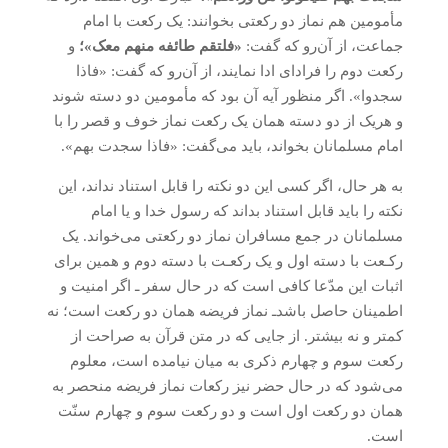
مأمومین هم نماز دو رکعتی بخوانند: یک رکعت با امام
جماعت، از آن‌رو که گفت:
«فلتقم طائفه منهم معک»؛
و
رکعت دوم را فرادای ادا نمایند، از آن‌رو که گفت: «فاذا
سجدوا». اگر منظور آیه آن بود که مأمومین دو دسته شوند
و هریک از دو دسته همان یک رکعت نماز خوف و قصر را با
امام مسلمانان بخواند، باید می‌گفت: «فاذا سجدت بهم».
به هر حال، اگر کسی این دو نکته را قابل استناد نداند، این
نکته را باید قابل استناد بداند که رسول خدا و یا امام
مسلمانان در جمع مسافران نماز دو رکعتی می‌خواند. یک
رکـعت با دسته اول و یک رکعـت با دسته دوم و همین برای
اثبات این مدّعا کافی است که در حال سفر ـ اگر امنیت و
اطمینان حاصل باشدـ نماز فریضه همان دو رکعت است؛ نه
کمتر و نه بیشتر. از جایی که در متن قرآن به صراحت از
رکعت سوم و چهارم ذکری به میان نیامده است، معلوم
می‌شود که در حال حضر نیز رکعات نماز فریضه منحصر به
همان دو رکعت اول است و دو رکعت سوم و چهارم سنّت
است.