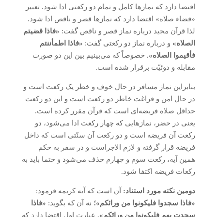
اقتضا دارد که نمازها کامل و تمام دو رکعتی ادا شود. تعبیر
«قضاء صلاه» اقتضا دارد که نمازها قصر و ناقص ادا شود.
لذا قرآن مجید درباره نماز قصر و ناقص گفت:
«فاذا قضیتم
الصلاه»
و درباره نماز دو رکعتی گفت:
«فاذا اطمأننتم
فأقیموا الصلاه».
خصوصاً که می‌بینیم بین این دو صورت
مقابله و دوئیّت برقرار شده است.
بنابراین نماز مسافر در حال خوف و خطر یک رکعت است و
در حال امن و فراغت خاطر دو رکعت است و این دو رکعت
حداقل صلاه فریضه‌ای است که قرآن مقرر کرده است.
یعنی در حضر، نمازهایی که چهار رکعت ادا می‌شود، دو
رکعت آن فریضه است و دو رکعت آن سنّتی است که داخل
فریضه قرار گرفته و لازم الاجراست و در سفر به حکم
همین آیه، رکعت سوم و چهارم حذف می‌شود و حتما باید به
رکعات فریضه اکتفا شود.
دومین نکته مورد استناد:
آن است که آیه کریمه فرمود:
«فاذا سجدوا فلیکونوا من ورائکم»؛
نه آن که بگوید:
«فاذا
سجدت بهم فلیکونوا من ورائکم».
عبارت اول اقتضا دارد که