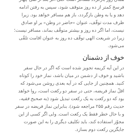
فرسخ کمتر از ده روز متوقف شود، سپس به رفتن ادامه
دهد و یا به وطن بازگردد، باز هم مسافر خواهد بود. زیرا
ظرف مدت توقّف، عنوان «حاضر در وطن» بر او صادق
نیست، اما اگر ده روز و بیشتر متوقّف بماند، مسافر نیست؛
زیرا در شریعت الهی توقّف ده روز به عنوان اقامت تلقّی
می‌شود.
خوف از دشمنان
در این آیه کریمه تجویز شده است که اگر در حال سفر
باشید و خوف از دشمن در میان باشد، نماز خود را کوتاه
کنید. همچنین از جایی که در آیه بعدی روشن می‌شود که
اقلّ نماز فریضه، حتی در سفر دو رکعت است، روا خواهد
بود که دو رکعت به یک رکعت تبدیل شود (به
صحیح فقیه
،
حدیث رقم ۲۵۵ مراجعه شود). بنابراین نماز فریضه در سفر
و با حال خطر فقط یک رکعت است. ولی اگر کسی از این
مجوّز استفاده کند، باید تکلیف دیگری را به این صورت
جایگزین رکعت دوم بسازد.