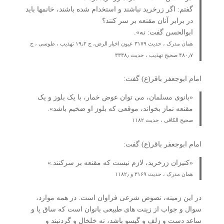
گفتم: اگر زرخرید نباشند و استخدام شده باشند، خانمها باید
در برابر آنان مقنعه بر سر کنند؟
ابوالحسن گفت: نه».
همان مدرک ، حدیث ۳۱۷۹ عیون اخبار الرض، ج ۱۹٫۲ تهذیب ، طوسی ، ج
۴۸۰٫۷ صحیح تهذیب ، حدیث ۳۳۳۸٫
امام ابوجعفر باقر(ع) گفت:
«بانوی مسلمان، می توان عوض خمار، با یک بلوز و یک
مقنعه نماز بخواند، موقعی که بلوز او ضخیم باشد».
صحیح الکافی ، حدیث ۱۱۸۲
امام ابوجعفر باقر(ع) گفت:
«کنیزان زرخرید، لازم نیست که مقنعه بر سرکنند.»
همان مدرک ، حدیث ۳۱۶۹ و ۱۱۸۲٫
در این زمینه، نصوص شرعی فراوان است. در همه موارد،
سوال و جواب از زینت های طبیعی بانوان است که ساق پا و
ساعد دست و زلف و گیسو باشد، نه خلخال و گردنبند و