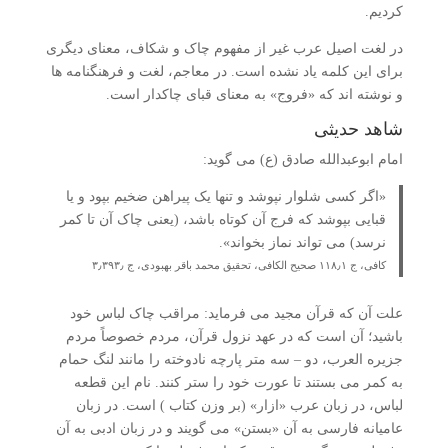
کردیم.
در لغت اصیل عرب غیر از مفهوم چاک و شکاف، معنای دیگری
برای این کلمه یاد نشده است. در معاجم، لغت و فرهنگنامه ها
و نوشته اند که «فروج» به معنای قبای چاکدار است.
شاهد حدیثی
امام ابوعبدالله صادق (ع) می گوید:
«اگر کسی شلوار نپوشد و تنها یک پیراهن ضخیم بپود و یا
قبایی بپوشد که فرج آن کوتاه باشد، (یعنی چاک آن تا کمر
نرسد) می تواند نماز بخواند».
کافی، ج ۱۱۸٫۱ صحیح الکافی، تحقیق محمد باقر بهبودی، ج ۳٫۳۹۳٫
علت آن که قرآن مجید می فرماید: مراقب چاک لباس خود
باشید؛ آن است که در عهد نزول قرآن، مردم خصوصاً مردم
جزیره العرب، دو – سه متر پارچه نادوخته را مانند لنگ حمام
به کمر می بستند تا عورت خود را ستر کنند. نام این قطعه
لباس، در زبان عرب «ازار» (بر وزن کتاب ) است. در زبان
عامیانه فارسی به آن «بستن» می گویند و در زبان ادبی به آن