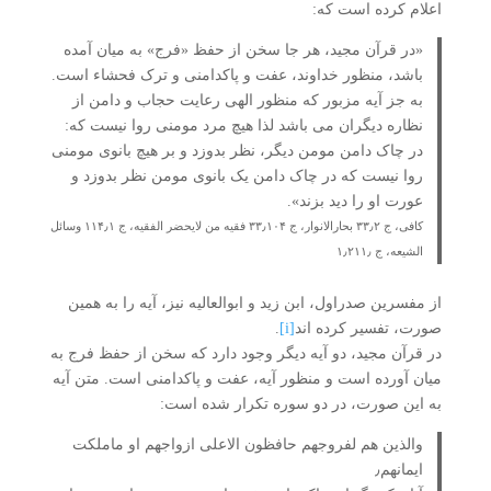
اعلام کرده است که:
«در قرآن مجید، هر جا سخن از حفظ «فرج» به میان آمده
باشد، منظور خداوند، عفت و پاکدامنی و ترک فحشاء است.
به جز آیه مزبور که منظور الهی رعایت حجاب و دامن از
نظاره دیگران می باشد لذا هیچ مرد مومنی روا نیست که:
در چاک دامن مومن دیگر، نظر بدوزد و بر هیچ بانوی مومنی
روا نیست که در چاک دامن یک بانوی مومن نظر بدوزد و
عورت او را دید بزند».
کافی، ج ۳۳٫۲ بحارالانوار، ج ۳۳٫۱۰۴ فقیه من لایحضر الفقیه، ج ۱۱۴٫۱ وسائل
الشیعه، ج ۱٫۲۱۱٫
از مفسرین صدراول، ابن زید و ابوالعالیه نیز، آیه را به همین
صورت، تفسیر کرده اند
[i]
.
در قرآن مجید، دو آیه دیگر وجود دارد که سخن از حفظ فرج به
میان آورده است و منظور آیه، عفت و پاکدامنی است. متن آیه
به این صورت، در دو سوره تکرار شده است:
والذین هم لفروجهم حافظون الاعلی ازواجهم او ماملکت
ایمانهم٫