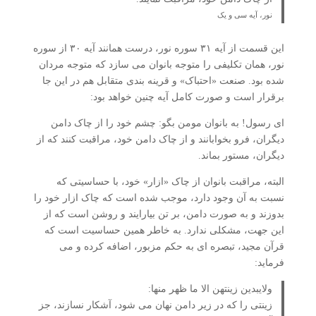
نور، آیه سی و یک
این قسمت از آیه ۳۱ سوره نور، درست همانند آیه ۳۰ از سوره
نور، همان تکلیفی را متوجه بانوان می سازد که متوجه مردان
شده بود. صنعت «احتباک» و قرینه بندی متقابل هم در این جا
برقرار است و صورت کامل آیه چنین خواهد بود:
ای رسول! به بانوان مومن بگو: چشم خود را از چاک دامن
دیگران، فرو بخوابانند و از چاک دامن خود، مراقبت کنند که از
دیگران، مستور بماند.
البته، مراقبت بانوان از چاک «ازار» خود، با حساسیتی که
نسبت به آن وجود دارد، موجب شده است که چاک ازار خود را
بدوزند و به صورت دامن، بر تن بیارایند و روشن است که از
این جهت، مشکلی ندارد. به خاطر همین حساسیت است که
قرآن مجید، تبصره ای به حکم مزبور، اضافه کرده و می
فرماید:
ولایبدین زینتهن الا ما ظهر منها:
زینتی را که در زیر دامن نهان می شود، آشکار نسازند، جز