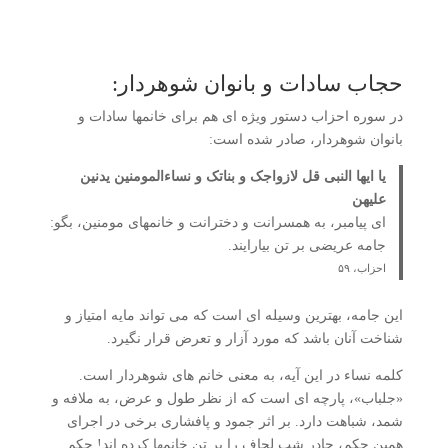
حجاب سادات و بانوان شوهردار:
در سوره احزاب دستور ویژه ای هم برای خانمها سادات و
بانوان شوهردار، صادر شده است:
یا ایها النبی قل لازواجک و بناتک و نساءالمومنین یدنین
علیهن
ای پیامبر، به همسرانت و دخترانت و خانمهای مومنین، بگو:
جامه عریضی بر تن بیارایند.
احزاب، ۵۹
این جامه، بهترین وسیله ای است که می تواند مایه امتیاز و
شناخت آنان باشد که مورد آزار و تعرض قرار نگیرد.
کلمه نساء در این آیه، به معنی خانم های شوهردار است.
«جلباب»، پارچه ای است که از نظر طول و عرض، به ملافه و
شمد، شباهت دارد. بر اثر جمود و پافشاری برخی در اجرای
همین حکم، چادر شب لحاف را بر تن خانمها کرده اند! حکم