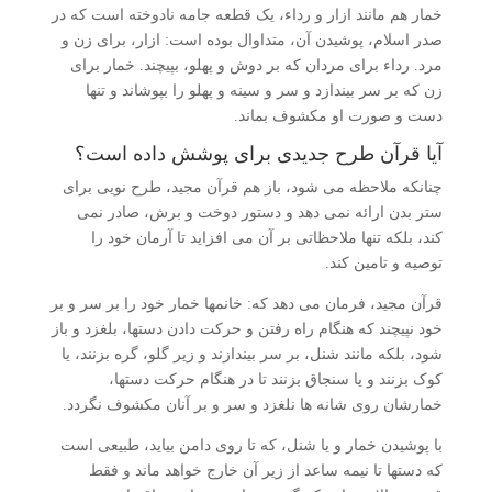
خمار هم مانند ازار و رداء، یک قطعه جامه نادوخته است که در
صدر اسلام، پوشیدن آن، متداوال بوده است: ازار، برای زن و
مرد. رداء برای مردان که بر دوش و پهلو، بپیچند. خمار برای
زن که بر سر بیندازد و سر و سینه و پهلو را بپوشاند و تنها
دست و صورت او مکشوف بماند.
آیا قرآن طرح جدیدی برای پوشش داده است؟
چنانکه ملاحظه می شود، باز هم قرآن مجید، طرح نویی برای
ستر بدن ارائه نمی دهد و دستور دوخت و برش، صادر نمی
کند، بلکه تنها ملاحظاتی بر آن می افزاید تا آرمان خود را
توصیه و تامین کند.
قرآن مجید، فرمان می دهد که: خانمها خمار خود را بر سر و بر
خود نپیچند که هنگام راه رفتن و حرکت دادن دستها، بلغزد و باز
شود، بلکه مانند شنل، بر سر بیندازند و زیر گلو، گره بزنند، یا
کوک بزنند و یا سنجاق بزنند تا در هنگام حرکت دستها،
خمارشان روی شانه ها نلغزد و سر و بر آنان مکشوف نگردد.
با پوشیدن خمار و یا شنل، که تا روی دامن بیاید، طبیعی است
که دستها تا نیمه ساعد از زیر آن خارج خواهد ماند و فقط