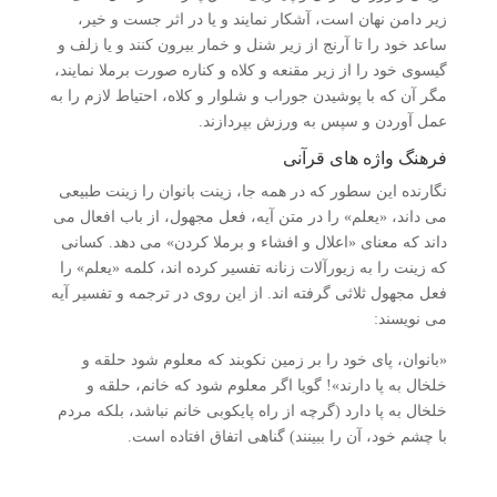
زیر دامن نهان است، آشکار نمایند و یا در اثر جست و خیر،
ساعد خود را تا آرنج از زیر شنل و خمار بیرون کنند و یا زلف و
گیسوی خود را از زیر مقنعه و کلاه و کناره صورت برملا نمایند،
مگر آن که با پوشیدن جوراب و شلوار و کلاه، احتیاط لازم را به
عمل آوردن و سپس به ورزش بپردازند.
فرهنگ واژه های قرآنی
نگارنده این سطور که در همه جا، زینت بانوان را زینت طبیعی
می داند، «یعلم» را در متن آیه، فعل مجهول، از باب افعال می
داند که معنای «اعلال و افشاء و برملا کردن» می دهد. کسانی
که زینت را به زیورآلات زنانه تفسیر کرده اند، کلمه «یعلم» را
فعل مجهول ثلاثی گرفته اند. از این روی در ترجمه و تفسیر آیه
می نویسند:
«بانوان، پای خود را بر زمین نکوبند که معلوم شود حلقه و
خلخال به پا دارند»! گویا اگر معلوم شود که خانم، حلقه و
خلخال به پا دارد (گرچه از راه پایکوبی خانم نباشد، بلکه مردم
با چشم خود، آن را ببینند) گناهی اتفاق افتاده است.