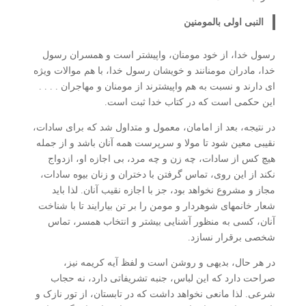
النبی اولی بالمومنین
رسول خدا، از خود مومنان، واپیشتر است و همسران رسول
خدا، مادران مومنانند و خویشان رسول خدا، با هم موالات ویژه
ای دارند و نسبت به هم واپیشترند از مومنان و مهاجران . . . .
این حکمی است که در کتاب خدا ثبت است.
در نتیجه، بعد از امامان، معمول و متداول شد که برای سادات،
نقیبی معین شود تا مولا و سرپرست همه آنان باشد و از جمله
هیچ کس از سادات، چه زن و چه مرد، بی اجازه او، ازدواج
نکند از این روی، تماس گرفتن با دختران و زنان بیوه سادات،
مجاز و مشروع نخواهد بود، جز با اجازه نقیب آنان. لذا باید
شعار خانمهای شوهردار و مومن را بر تن بیارایند تا با شناخت
آنان، کسی به منظور آشنایی بیشتر و انتخاب همسر، تماس
شخصی برقرار نسازد.
در هر حال، بدیهی و روشن است و لفظ آیه کریمه نیز،
صراحت دارد که این لباس، جنبه تشریفاتی دارد، نه حجاب
شرعی. لذا مانعی نخواهد داشت که در تابستان، از تور نازک و