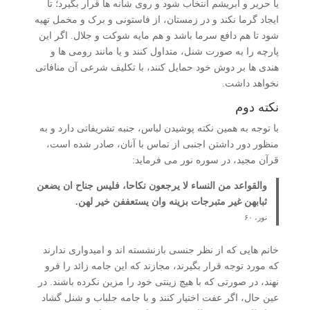
یا حریر و ابریشم انتخاب شود و روی شانه ها قرار بگیرد؛ تا
ایجاد گرما نکند و در زمستان، از فاستونی و برک و مخمل تهیه
شود تا هم دافع سرما باشد و هم مایه شوکت و جلال. اگر این
پارچه را به صورت شنل، متداول کنند و یا مانند رومی ها و
هندی ها بر دوش خود حمایل کنند، با تکلیف شرعی آن منافاتی
نخواهد داشت.
نکته دوم
با توجه به همین نکته پوشیدن لباس، جنبه تشریفاتی دارد و به
منظور دور داشتن اجنبی از تماس با آنان، صادر شده است،
قرآن مجید، در سوره نور می فرماید:
والقواعد من النساء لا یرجعون نکاحا، فلیس جناح ان یضعن
ثبابهن غیر متبرجات بزینه وان یستعففن خیر لهن.
نور، ۶۰
خانم هایی که از نظر جنسی بازنشسته اند و امیدواری ندارند
که مورد توجه قرار بگیرند، مجازند که این جامه زائد را فرو
نهند، در صورتی که با هیچ زینتی خود را مزین نکرده باشند. در
عین حال، اگر عفت اختیار کنند و با جامه جلباب و شنل گشاد