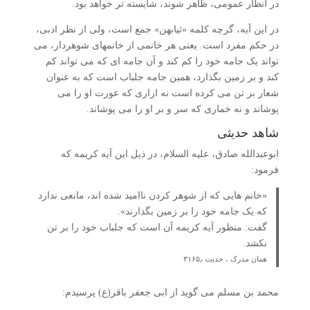
در انظار عمومی، ظاهر شوند، شایسته تر خواهد بود.
در این آیه، گرچه کلمه «ثیابهن» جمع است، ولی از نظر ادبی،
در حکم مفرد است. یعنی هر خانمی از خانمهای شوهردار، می
تواند یک جامه خود را کم کند و آن جامه ای که می تواند کم
کند و بر زمین بگذارد، همین جامه جلباب است که به عنوان
شعار بر تن می کرده است نه ازاری که عورت او را می
پوشاند و نه خماری که سر و بر او را می پوشاند.
شاهد حدیثی
ابوعبدالله صادق، علیه السلام، در ذیل این آیه کریمه که
فرمود:
«خانم هایی که از شوهر کردن ناامید شده اند، مانعی ندارد
که یک جامه خود را بر زمین بگذارند».
گفت: منظور آیه کریمه آن است که جلباب خود را بر تن
نکشد.
همان مدرک ، حدیث ۳۱۶۵٫
محمد بن مسلم می گوید از ابی جعفر باقر(ع) پرسیدم: