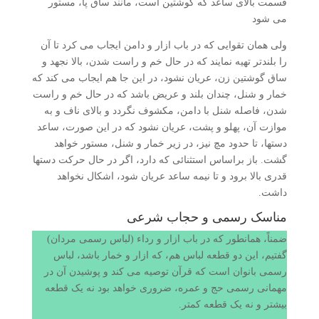
قسمت بالای ساعد که گوشتین است، مانند ساق پا، مستور
می شود
ولی همان تقوایی که در باب ازار و دامن ایجاب می کرد تا آن
را بلندتر تهیه نمایند که در حال خم و راست شدن، بالا نجهد و
ساق گوشتین زن، عریان نشود، در این جا هم ایجاب می کند که
خمار و شنل، چندان بلند و عریض باشد که در حال خم و راست
شدن، فاصله شنل با دامن، مکشوف نگردد و بالای ناف و به
موازت آن، پهلو و پشت، عریان نشود که در این صورت، ساعد
دستها، تا حدود مچ نیز، در زیر خمار و شنل، مستور خواهد
گشت. باز براساس استثنائی که دارد، اگر در حال حرکت دستها
قدری بالا برود و تا نیمه ساعد عریان شود، اشکال نخواهد
داشت.
مناسک رسمی و حجاب شرعی
ضمناً، همانطور که در باب ازار و رداء (لباس رسمی مردان)
گفتیم، این دو قطعه لباس هم، که ازار و خمار باشد، لباس
رسمی بانوان است که قرآن توصیه می کند و پوشیدن آن در
مهمانی رسمی حج و عمره، ضروری خواهد بود نه یک قطعه
بیشتر و نه یک قطعه کمتر.