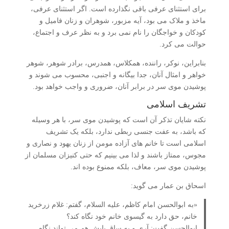
برای استثنای عرفی باقی نگذارده است. اگر استثنای عرفی،
ماخذ و ملاک می بود، آیه مزبور، شوهران و زنان فامیل و
کودکان و خواجگان را نام نمی برد و به نظر عرف و اجتماع،
حوالت می کرد.
بنابراین، نوکر، راننده، همکلاس، همدرس، برادر شوهر، شوهر
خواهر و امثال آنان، جدا بیگانه و اجنبی، محسوب می شوند و
پوشیدن موی سر در برابر آنان، ضروری و واجب خواهد بود.
تشریف اسلامی
نکته شایان تذکر آن است که پوشیدن موی سر، با هر وسیله
که باشد، به عفت جنسی ربطی ندارد، بلکه یک تشریف
اسلامی است تا خانم های آزاده مومن از زنان یهود و نصاری و
مجوس، ممتاز باشند و لذا می بینیم که حتی کنیزان مسلمان از
پوشیدن موی سر، معاف، بلکه ممنوع بوده اند.
اسحاق بن عمار می گوید:
«به ابوالحسن امام کاظم، علیه السلام، گفتم: غلام زرخرید
خانم، حق دارد به گیسوی خانم خود نگاه کند؟
ابوالحسن گفت: آری و به ساق پایش هم می تواند نگاه