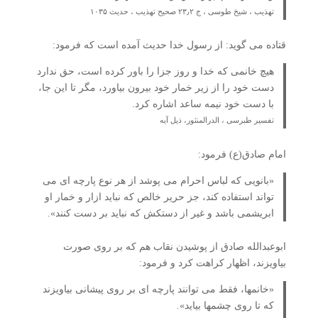
تهذیب ، شیخ طوسی ، ج ۲۳٫۲ صحیح تهذیب ، حدیث ۱۰۳۵
قتاده می گوید: از رسول خدا حدیث آمده است که فرمود:
هیچ خانمی که خدا و روز جزا را باور کرده است، حق ندارد
دست خود را از زیر خمار خود بیرون بیاورد، مگر تا این جا،
با دست خود نیمه ساعد اشاره کرد.
تفسیر طبرسی ، الدرالمنثور، ذیل آیه
امام صادق(ع) فرمود:
«بانویی که لباس احرام می پوشد از هر نوع پارچه ای می
تواند استفاده کند، جز حریر خالص که نباید ازار و خمار او
ابریشمی باشد و غیر از دستکش که نباید بر دست کنند».
ابوعبدالله صادق از پوشیدن نقاب هم که بر روی صورت
بیاویزند، اظهار کراهت کرد و فرمود:
«خانمها، فقط می توانند پارچه ای بر روی پیشانی بیاویزند
که تا روی چشمها بیاید».