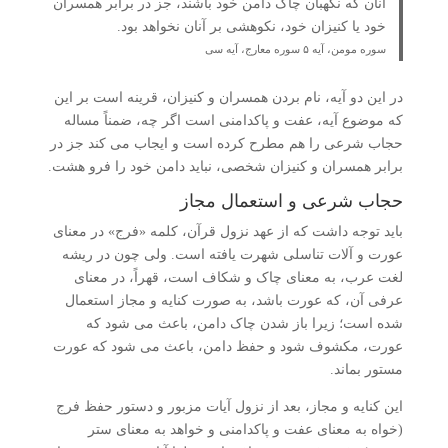
آنان که نگهبان چاک دامن خود باشند، جز در برابر همسران
خود یا کنیزان خود، نکوهشی بر آنان نخواهد بود.
سوره مومن، آیه ۵ سوره معارج، آیه سی
در این دو آیه، نام بردن همسران و کنیزان، قرینه است بر این
که موضوع آیه، عفت و پاکدامنی است اگر چه، ضمناً مساله
حجاب شرعی را هم مطرح کرده است و ایجاب می کند جز در
برابر همسران و کنیزان شخصی، نباید دامن خود را فرو هشت.
حجاب شرعی و استعمال مجاز
باید توجه داشت که از عهد نزول قرآن، کلمه «فرج» در معنای
عورت و آلات تناسلی شهرت یافته است. ولی چون در ریشه
لغت عرب، به معنای چاک و شکاف است، قهراً، در معنای
عرفی آن، که عورت باشد، به صورت کنایه و مجاز استعمال
شده است؛ زیرا باز شدن چاک دامن، باعث می شود که
عورت، مکشوف شود و حفظ دامن، باعث می شود که عورت
مستور بماند.
این کنایه و مجاز، بعد از نزول آیات مزبور و دستور حفظ فرج
(خواه به معنای عفت و پاکدامنی و خواهد به معنای ستر