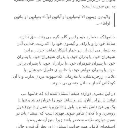
به این صورت است:
ولایبدین زینتهن الا لبعولتهن او آبائهن اوآباء بعولتهن اوابنائهن
اوابناء …
خانمها که «خمار» خود را زیر گلو، گره می زنند، حق ندارند
ساعد خود را و یا زلف و گیسوی خود را، که زینت خدایی آنان
به شمار می آید، از زیر خمار آشکار نمایند، جز در برابر:
شوهران خود، یا پدران خود، یا پدران شوهران خود، یا پسران
خود، یا پسران شوهران خود، یا برادران خود، یا پسران برادر
خود، یا پسران خواهر خود، یا خانمهای فامیل خودشان، یا
غلامان زرخریدشان، یا ملازمانی که شهوت مردی ندارند و یا آن
کودکانی که از مسائل جنسی بی خبرند.
در این تبصره، دوازده طبقه استثناء شده اند که خانمها می
توانند در برابر آنان، سر و ساعد خود را عریان نمایند و تنها با
یک پیراهن دامن بلند و یا بلوز و دامن و یا شنل و دامن (بدون
روسری و یا کلاه ) ظاهر شوند. قهری است که استثناء باید در
همین دوازده طبقه منحصر باشد زیرا متن آیه شریفه با
استقصای کامل، همه جوانب استثناء را در نظر گرفته و جائی