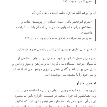
صحیح الکافی ، حدیث ۱۹۵۱
امام ابوعبدالله صادق، علیه السلام، نقل کرد که:
«پدرم ابوجعفر باقر، علیه السلام، از پوشیدن نقاب و
دستکش برای خانمهایی که در حال احرام باشند، کراهت
داشت».
صحیح من لایحضرالفقیه . تحقیق محمد باقر بهبودی ، حدیث ۵۶۳
البته در حال عادی پوشیدن این لباس رسمی ضرورت ندارد.
در زمان رسول خدا و در عهد امامان نیز، بانوان اسلامی از
لباسهای دوخته استفاده می کرده اند و پیراهن و بلوز و دامن و
شنل می پوشیداند و گاهی شنل را روی دوشها می انداخته اند
و سر خود را با مقنعه می پوشیده اند.
تبصره خمار
باری، بحث حجاب ضروری بانوان در این جا خاتمه می یابد،
ولی همانطور که قرآن مجید در قسمت «ازار» بانوان، تبصره
ای بر آن افزود، در باب «خمار» هم تبصره ای دارد که تکلیف
بانوان را در برابر محارم و غیر محارم روشن می سازد. تبصره