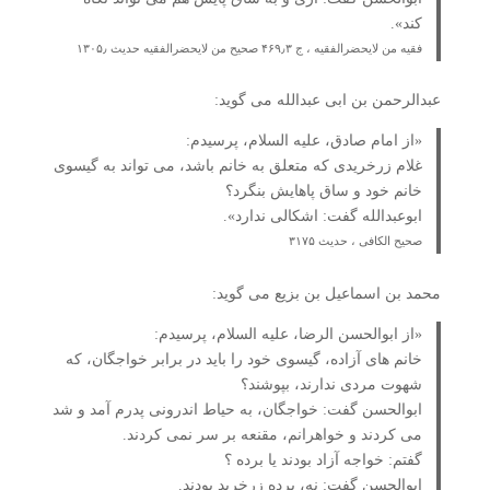
کند».
فقیه من لایحضرالفقیه ، ج ۴۶۹٫۳ صحیح من لایحضرالفقیه حدیث ۱۳۰۵٫
عبدالرحمن بن ابی عبدالله می گوید:
«از امام صادق، علیه السلام، پرسیدم:
غلام زرخریدی که متعلق به خانم باشد، می تواند به گیسوی
خانم خود و ساق پاهایش بنگرد؟
ابوعبدالله گفت: اشکالی ندارد».
صحیح الکافی ، حدیث ۳۱۷۵
محمد بن اسماعیل بن بزیع می گوید:
«از ابوالحسن الرضا، علیه السلام، پرسیدم:
خانم های آزاده، گیسوی خود را باید در برابر خواجگان، که
شهوت مردی ندارند، بپوشند؟
ابوالحسن گفت: خواجگان، به حیاط اندرونی پدرم آمد و شد
می کردند و خواهرانم، مقنعه بر سر نمی کردند.
گفتم: خواجه آزاد بودند یا برده ؟
ابوالحسن گفت: نه، برده زرخرید بودند.