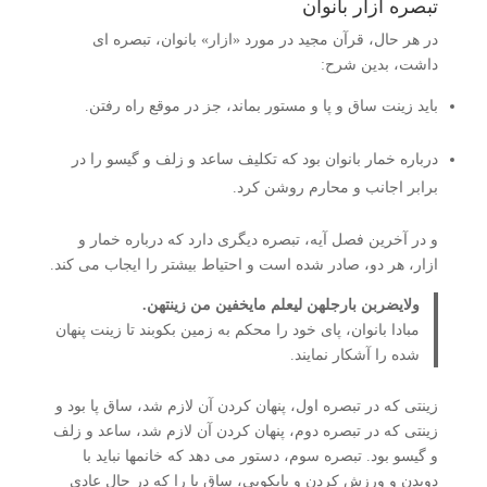
تبصره ازار بانوان
در هر حال، قرآن مجید در مورد «ازار» بانوان، تبصره ای
داشت، بدین شرح:
باید زینت ساق و پا و مستور بماند، جز در موقع راه رفتن.
درباره خمار بانوان بود که تکلیف ساعد و زلف و گیسو را در
برابر اجانب و محارم روشن کرد.
و در آخرین فصل آیه، تبصره دیگری دارد که درباره خمار و
ازار، هر دو، صادر شده است و احتیاط بیشتر را ایجاب می کند.
ولایضربن بارجلهن لیعلم مایخفین من زینتهن.
مبادا بانوان، پای خود را محکم به زمین بکوبند تا زینت پنهان
شده را آشکار نمایند.
زینتی که در تبصره اول، پنهان کردن آن لازم شد، ساق پا بود و
زینتی که در تبصره دوم، پنهان کردن آن لازم شد، ساعد و زلف
و گیسو بود. تبصره سوم، دستور می دهد که خانمها نباید با
دویدن و ورزش کردن و پایکوبی، ساق پا را که در حال عادی