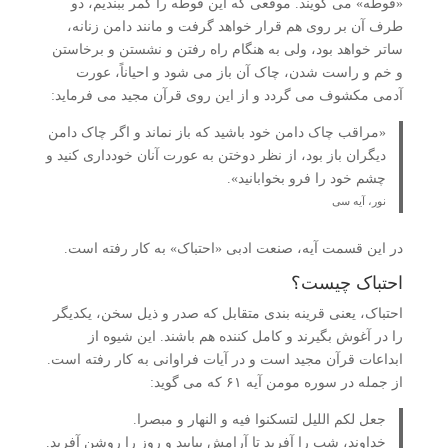
«فوطه» می گویند. موقعی که این فوطه را کمر ببندیم، دو
طرف آن بر روی هم قرار خواهد گرفت و مانند دامن زنانه،
ساتر خواهد بود، ولی به هنگام راه رفتن و نشستن و برخاستن
و خم و راست شدن، چاک آن باز می شود و احیاناً، عورت
آدمی مکشوف می گردد و از این روی قرآن مجید می فرماید:
«مراقب چاک دامن خود باشید که باز نماند و اگر چاک دامن
دیگران باز بود، از نظر دوختن به عورت آنان خودداری کنید و
چشم خود را فرو بخوابانید».
نور، آیه سی
در این قسمت آیه، صنعت ادبی «احتباک» به کار رفته است.
احتباک چیست؟
احتباک، یعنی قرینه بندی متقابل که صدر و ذیل سخن، یکدیگر
را در آغوش بگیرند و کامل کننده هم باشند. این شیوه از
ابداعات قرآن مجید است و در آیات فراوانی به کار رفته است.
از جمله در سوره مومن آیه ۶۱ که می گوید:
جعل لکم اللیل لتسکنوا فیه و النهار و مبصرا.
خداوند، شب را آفرید تا آرامش بیابید و روز را روشن آفرید.