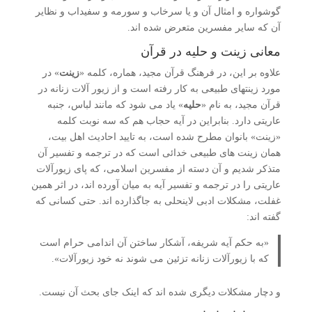
گوشواره و امثال آن و یا سرخاب و سورمه و سفیداب و نظایر
آن که سایر مفسرین متعرض شده اند.
معانی زینت و حلیه در قرآن
علاوه بر این، در فرهنگ قرآن مجید، هماره، کلمه «
زینت
» در
مورد زینتهای طبیعی به کار رفته است و از زیور آلات زنانه در
قرآن مجید، به نام «
حلیه
» یاد می شود که مانند لباس، جنبه
عاریتی دارد. بنابراین در آیه حجاب هم که سه نوبت کلمه
«زینت» بانوان مطرح شده است، به تایید احادیث اهل بیت،
همان زینت های طبیعی خدائی است که در ترجمه و تفسیر آن
متذکر شدیم و آن دسته از مفسرین اسلامی، که پای زیورآلات
عاریتی را در ترجمه و تفسیر آیه به میان آورده اند، در اثر همین
غفلت، مشکلات ادبی لاینحلی به جاگذارده اند. حتی کسانی که
گفته اند:
«به حکم آیه شریفه، آشکار ساختن آن اندامی حرام است
که با زیورآلات زنانه تزئین می شوند نه خود زیورآلات».
و دچار مشکلات دیگری شده اند که اینک جای بحث آن نیست.