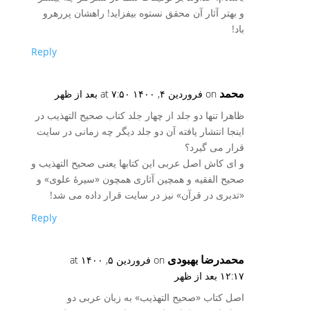
و بهتر آثار آن محقق نستوه بیفزاید! راهشان پررهرو
باد!
Reply
محمد
on فروردین ۴, ۱۴۰۰ at ۷:۵۰ بعد از ظهر
ظاهرا تنها دو جلد از چهار جلد کتاب صحیح التهذیب در
اینجا انتشار یافته آن دو جلد دیگر چه زمانی در سایت
قرار می گیرد؟
و ای کاش اصل عربی این کتابها یعنی صحیح التهذیب و
صحیح الفقیه و همچین آثاری همچون «سیرۀ علوی» و
«تدبری در قرآن» نیز در سایت قرار داده می شد!
Reply
محمدرضا بهبودی
on فروردین ۵, ۱۴۰۰ at
۱۲:۱۷ بعد از ظهر
اصل کتاب «صحیح التهذیب» به زبان عربی دو