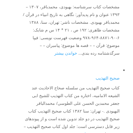
مشخصات کتاب سرشناسه: بهبودی، محمدباقر، ۱۳۰۷ –
۱۳۹۳ عنوان و نام پدیدآور: نگاهی به تاریخ انبیاء در قرآن /
محمدباقر بهبودی. مشخصات ناشر: تهران، سنا، ۱۳۸۸
مشخصات ظاهری: ۱۹۲ ص ، ۲۱ * ۱۴ س م شابک:
۶-۹۰-۸۸۷۱-۹۶۴-۹۷۸ وضعیت فهرست نویسی: فیپا
موضوع: قرآن – – قصه ها موضوع: پیامبران – –
:
سرگذشتنامه رده بندی…
خواندن بیشتر
نگاهی
به
تاریخ
صحیح التهذیب
انبیاء
کتاب صحیح التهذیب من سلسله صحاح الاحادیث عند
در
الشیعه الامامیه، اختاره من کتاب التهذیب للشیخ ابی
قرآن
جعفر محمدبن الحسن علی الطوسی/ محمدالباقر
البهبودی .- تهران: سنا ۱۳۸۲ کتاب صحیح التهذیب کتاب
صحیح التهذیب در دو جلد تدوین شده است و از پیوندهای
زیر قابل دسترسی است: جلد اول کتاب صحیح التهذیب –