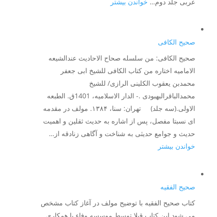
:
عربی جلد دوم…
خواندن بیشتر
صحیح
التهذیب
صحیح الکافی
صحیح الکافی: من سلسله صحاح الاحادیث عندالشیعه
الامامیه اختاره من کتاب الکافی للشیخ ابی جعفر
محمدبن یعقوب الکلینی الرازی/ للشیخ
محمدالباقرالبهبودی .- الدار الاسلامیه، 1401ق. الطبعه
الاولی.(سه جلد) تهران: سنا، ۱۳۸۴. مولف در مقدمه
ای نسبتا مفصل، پس از اشاره به حدیث ثقلین و اهمیت
حدیث و جوامع حدیثی به شناخت و آگاهی زنادقه از…
:
خواندن بیشتر
صحیح
الکافی
صحیح الفقیه
کتاب صحیح الفقیه با توضیح مولف در آغاز کتاب مشخص
می شود این کتاب قبلا توسط موسسه وفاء با همکاری