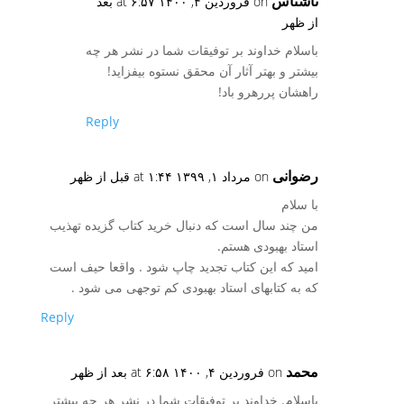
ناشناس
on فروردین ۴, ۱۴۰۰ at ۶:۵۷ بعد
از ظهر
باسلام خداوند بر توفیقات شما در نشر هر چه
بیشتر و بهتر آثار آن محقق نستوه بیفزاید!
راهشان پررهرو باد!
Reply
رضوانی
on مرداد ۱, ۱۳۹۹ at ۱:۴۴ قبل از ظهر
با سلام
من چند سال است که دنبال خرید کتاب گزیده تهذیب
استاد بهبودی هستم.
امید که این کتاب تجدید چاپ شود . واقعا حیف است
که به کتابهای استاد بهبودی کم توجهی می شود .
Reply
محمد
on فروردین ۴, ۱۴۰۰ at ۶:۵۸ بعد از ظهر
باسلام. خداوند بر توفیقات شما در نشر هر چه بیشتر