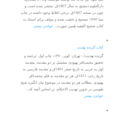
دارالعلوم دمشق به سال 1407ق. منتشر شده است و
چون در نسخه 1407ق. برخی اغلاط وجود داشته در چاپ
سنا ۱۳۸۴ تصحیح و تذهیب شده و مولف برای استناد به
:
کتاب صحیح الفقیه همین صورت…
خواندن بیشتر
صحیح
الفقیه
کتاب گزیده تهذیب
گزیده تهذیب/.- تهران: کویر،۱۳۷۰، چاپ اول. ترجمه و
تحقیق محمدباقر بهبودی مشتمل بر دو مقدمه: مقدمه
اول به عربی به تاریخ صفر 1401ق و مقدمه فارسی به
تاریخ رجب 1411ق. هر دو مقدمه به قلم محمدباقر
بهبودی. مطالب هر دو مقدمه در موضوع بیان انگیزه شیخ
طوسی در تدوین تهذیب الاحکام، بر اساس آنچه که…
:
خواندن بیشتر
کتاب
گزیده